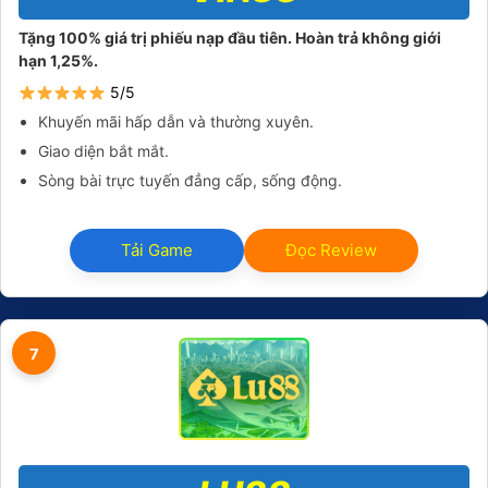
Tặng 100% giá trị phiếu nạp đầu tiên. Hoàn trả không giới
hạn 1,25%.
5/5
Thông tin tổng quan về trang chủ Kèo Thơm
Khuyến mãi hấp dẫn và thường xuyên.
TỶ LỆ KÈO LÀ GÌ VÀ CÁCH
Giao diện bắt mắt.
ĐỌC CHO NGƯỜI MỚI
Sòng bài trực tuyến đẳng cấp, sống động.
Tải Game
Đọc Review
Trước khi soi bất kỳ trận nào, bạn cần đọc
được
tỷ lệ kèo
. Đây là phần nhiều người
mới bỏ qua rồi tự hỏi vì sao mãi không
hiểu kèo. Hiểu ba loại kèo dưới đây là đủ
7
để theo gần như mọi trận đấu.
KÈO CHẤP CHÂU Á (HANDICAP)
Kèo chấp sinh ra để cân bằng hai đội lệch