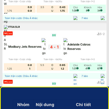
Toàn trận -Cược chấp
Toàn trận- -tài/Xỉu
Toàn trận-1x2
0.9
3.5
O
0.43
Chủ
Khách
Hòa
1.08
8
34
1.75
0.9
U
1.75
7
kèo
Toàn trận cược Châu Á khác
FFSA SLR
Live
-
5
2
86
'
Adelaide Cobras
4
-
1
Modbury Jets Reserves
Reserves
Toàn trận -Cược chấp
Toàn trận- -tài/Xỉu
Toàn trận-1x2
0.8
5.5
O
0.65
Chủ
Khách
Hòa
1.01
41
67
1.25
1
U
1.2
7
kèo
Toàn trận cược Châu Á khác
Live
-
5
2
89
'
Campbelltown City
White City FK Beograd
4
-
0
Reserve
Reserves
Nhóm
Nội dung
Chi tiết
Toàn trận -Cược chấp
Toàn trận- -tài/Xỉu
Toàn trận-1x2