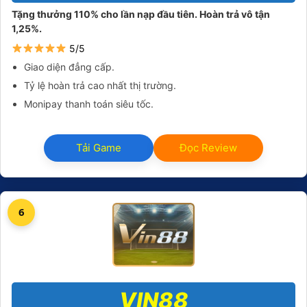
thắng. Trang KeoThom dùng tên gọi này
Tặng thưởng 110% cho lần nạp đầu tiên. Hoàn trả vô tận
AUSTRALIA VICTORIA STATE LEAGUE
theo đúng nghĩa gốc – cung cấp dữ liệu
1,25%.
Live
-
5
2
HT
đủ rõ để bạn tự quyết, chứ không cam kết
5/5
kết quả.
Giao diện đẳng cấp.
0
-
1
Moreland City
Kingston City
Tỷ lệ hoàn trả cao nhất thị trường.
KEOTHOM PHỤC VỤ AI
Monipay thanh toán siêu tốc.
Toàn trận -Cược chấp
Toàn trận- -tài/Xỉu
Toàn trận-1x2
1
2.75
O
0.8
Chủ
Khách
Hòa
Người mới cần một nơi đọc hiểu tỷ lệ mà
7
4.33
1.4
0
0.8
U
1
không bị rối giữa hàng chục dòng số.
Tải Game
Đọc Review
7
kèo
Toàn trận cược Châu Á khác
Người đã quen cần tốc độ cập nhật và sự
đầy đủ của các loại kèo. Cả hai nhóm đều
dùng chung một thứ: dữ liệu sạch, cập
6
nhật nhanh, trình bày dễ nhìn.
VIN88