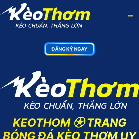
Chuyển
đến
Me
nội
dung
ĐĂNG KÝ NGAY
KEOTHOM ⚽︎ TRANG
BÓNG ĐÁ KÈO THƠM UY