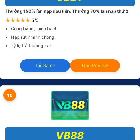
thắng – hòa – thua. Ba con số tương ứng
Thưởng 150% lần nạp đầu tiên. Thưởng 70% lần nạp thứ 2.
ba cửa: chủ nhà thắng, hòa, đội khách
thắng. Con số càng thấp nghĩa là khả
5/5
năng xảy ra càng cao và tiền thắng càng
Công bằng, minh bạch.
ít.
Nạp rút nhanh chóng.
Tỷ lệ trả thưởng cao.
Kèo 1×2 cho cái nhìn nhanh về tương
quan, nhưng dân chuyên thường kết hợp
Tải Game
Đọc Review
nó với kèo chấp để đọc sâu hơn. Một đội
có cửa thắng 1×2 thấp nhưng bị chấp nhẹ
là tín hiệu hai cách định giá đang lệch
nhau – chỗ đáng để xem kỹ.
10
VB88