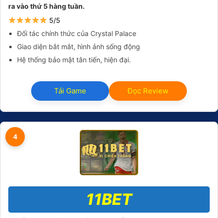
RUSSIAN SECOND LEAGUE DIVISION B
ra vào thứ 5 hàng tuần.
KÈO THƠM LÀ GÌ VÀ TẠI
Live
-
5
2
HT
5/5
SAO DÂN SOI KÈO CẦN NÓ
Đối tác chính thức của Crystal Palace
0
-
1
SKA Khabarovsk II
FK Shumbrat Saransk
Giao diện bắt mắt, hình ảnh sống động
“Kèo thơm” là cách dân theo bóng gọi
Hệ thống bảo mật tân tiến, hiện đại.
những kèo đấu có dữ liệu rõ ràng, tỷ lệ
Toàn trận -Cược chấp
Toàn trận- -tài/Xỉu
Toàn trận-1x2
hợp lý và độ tin cậy cao dựa trên thống kê
O
Chủ
Khách
Hòa
U
– không phải kèo đoán mò. Trang
Tải Game
Đọc Review
KeoThom
lấy đúng tinh thần đó làm tên:
7
kèo
Toàn trận cược Châu Á khác
nơi tập hợp
tỷ lệ kèo
,
kèo nhà cái
và công
AUSTRALIA WA STATE LEAGUE 1 RESERVES
cụ
soi kèo
để bạn tự đánh giá một cặp
Live
-
5
2
HT
4
đấu trong vài giây.
Murdoch University
UWA-Nedlands FC
2
-
1
Khác biệt nằm ở tốc độ và độ phủ. Thay vì
Melville FC Reserves
Reserves
đọc một dự đoán duy nhất rồi tin theo,
Toàn trận -Cược chấp
Toàn trận- -tài/Xỉu
Toàn trận-1x2
bạn nhìn thẳng vào con số: kèo mở cửa
11BET
0.83
5.5
O
1.15
Chủ
Khách
Hòa
bao nhiêu, biến động ra sao, hai đội đang
1.4
5
6
-0.5
0.98
U
0.68
ở phong độ nào. Dữ liệu nói trước, nhận
7
kèo
Toàn trận cược Châu Á khác