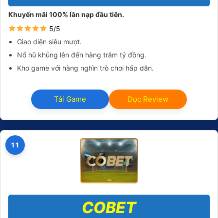
Khuyến mãi 100% lần nạp đầu tiên.
5/5
Trang chủ cung cấp lịch thi đấu đầy đủ, nhanh và
chính xác
Giao diện siêu mượt.
Nổ hũ khủng lên đến hàng trăm tỷ đồng.
KÈO NHÀ CÁI ĐƯỢC
Kho game với hàng nghìn trò chơi hấp dẫn.
KEOTHOM TỔNG HỢP NHƯ
THẾ NÀO
Tải Game
Đọc Review
Sức mạnh của một trang
kèo nhà cái
nằm
ở chỗ bạn thấy được nhiều nguồn cùng
11
lúc. Mỗi nhà cái định giá hơi khác nhau, và
chính sự khác biệt đó tạo ra thông tin.
KeoThom hiển thị tỷ lệ từ nhiều nhà cái lớn
để bạn so sánh trực tiếp thay vì phải nhớ
từng nơi.
COBET