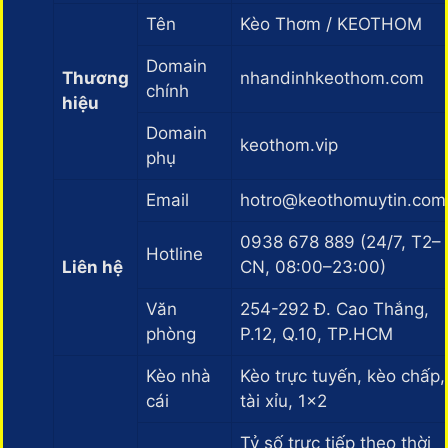
0.85
4.5
O
0.43
Chủ
Khách
Hòa
Tên
Kèo Thơm / KEOTHOM
1.01
51
67
4.25
0.95
U
1.75
Domain
7
kèo
Toàn trận cược Châu Á khác
Thương
nhandinhkeothom.com
Live
chính
-
5
2
87
'
hiệu
Domain
Fulham United FC
Adelaide Blue Eagles
1
-
2
keothom.vip
Reserves
Reserve
phụ
Toàn trận -Cược chấp
Toàn trận- -tài/Xỉu
Toàn trận-1x2
Email
hotro@keothomuytin.com
0.88
3.5
O
0.53
Chủ
Khách
Hòa
29
6.5
1.11
-1
0.93
U
1.43
0938 678 889 (24/7, T2–
Hotline
7
kèo
Toàn trận cược Châu Á khác
Liên hệ
CN, 08:00–23:00)
AUSTRALIA VICTORIA PL 1 U23
Văn
254-292 Đ. Cao Thắng,
Live
-
5
2
phòng
P.12, Q.10, TP.HCM
73
'
Kèo nhà
Kèo trực tuyến, kèo chấp,
2
-
1
Melbourne Knights U23
Bulleen Lions U23
cái
tài xỉu, 1×2
Toàn trận -Cược chấp
Toàn trận- -tài/Xỉu
Toàn trận-1x2
Tỷ số trực tiếp theo thời