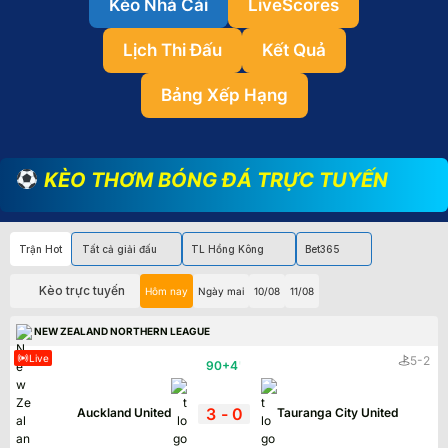
Kèo Nhà Cái
LiveScores
Lịch Thi Đấu
Kết Quả
Bảng Xếp Hạng
KÈO THƠM BÓNG ĐÁ TRỰC TUYẾN
Trận Hot
Tất cả giải đấu
TL Hồng Kông
Bet365
Kèo trực tuyến
Hôm nay
Ngày mai
10/08
11/08
NEW ZEALAND NORTHERN LEAGUE
Live
-
5
2
90+4
'
3
-
0
Auckland United
Tauranga City United