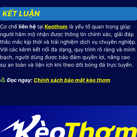
KẾT LUẬN
Cơ chế
liên hệ
tại
Keothom
là yếu tố quan trọng giúp
người hâm mộ nhận được thông tin chính xác, giải đáp
thắc mắc kịp thời và trải nghiệm dịch vụ chuyên nghiệp.
Với các kênh kết nối đa dạng, quy trình rõ ràng và minh
bạch, người dùng được bảo đảm quyền lợi, nâng cao
sự an toàn và tiện ích khi theo dõi bóng đá trực tuyến.
Đọc ngay:
Chính sách bảo mât kèo thơm