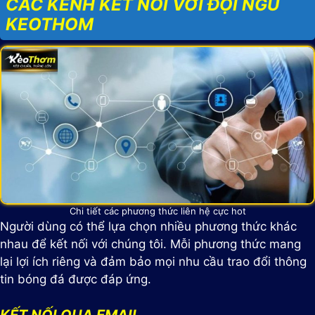
CÁC KÊNH KẾT NỐI VỚI ĐỘI NGŨ
KEOTHOM
Chi tiết các phương thức liên hệ cực hot
Người dùng có thể lựa chọn nhiều phương thức khác
nhau để kết nối với chúng tôi. Mỗi phương thức mang
lại lợi ích riêng và đảm bảo mọi nhu cầu trao đổi thông
tin bóng đá được đáp ứng.
KẾT NỐI QUA EMAIL