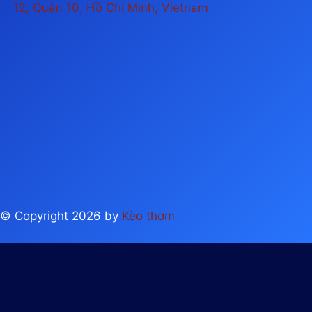
12, Quận 10, Hồ Chí Minh, Vietnam
© Copyright 2026 by
Kèo thơm