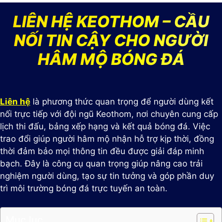
LIÊN HỆ KEOTHOM – CẦU
NỐI TIN CẬY CHO NGƯỜI
HÂM MỘ BÓNG ĐÁ
Liên hệ
là phương thức quan trọng để người dùng kết
nối trực tiếp với đội ngũ Keothom, nơi chuyên cung cấp
lịch thi đấu, bảng xếp hạng và kết quả bóng đá. Việc
trao đổi giúp người hâm mộ nhận hỗ trợ kịp thời, đồng
thời đảm bảo mọi thông tin đều được giải đáp minh
bạch. Đây là công cụ quan trọng giúp nâng cao trải
nghiệm người dùng, tạo sự tin tưởng và góp phần duy
trì môi trường bóng đá trực tuyến an toàn.
Mục lục