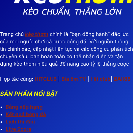
Trang chủ
kèo thơm
chính là “bạn đồng hành” đắc lực
của mọi người chơi cá cược bóng đá. Với nguồn thông
tin chính xác, cập nhật liên tục và các công cụ phân tích
chuyên sâu, bạn hoàn toàn có thể nhận diện và tận
dụng kèo thơm hiệu quả để nâng cao tỷ lệ thắng cược
Hợp tác cùng:
HITCLUB
|
Bia ôm TV
|
Hit club
|
BAll88
SẢN PHẨM NỔI BẬT
Bảng xếp hạng
Kết quả bóng đá
Lịch thi đấu
Live Score