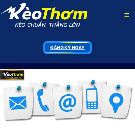
Chuyển
đến
Me
nội
dung
ĐĂNG KÝ NGAY