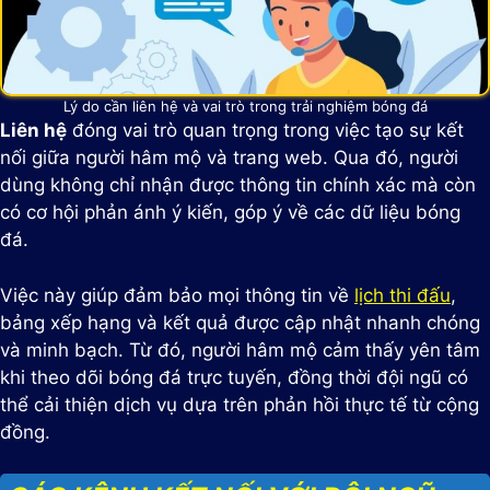
Lý do cần liên hệ và vai trò trong trải nghiệm bóng đá
Liên hệ
đóng vai trò quan trọng trong việc tạo sự kết
nối giữa người hâm mộ và trang web. Qua đó, người
dùng không chỉ nhận được thông tin chính xác mà còn
có cơ hội phản ánh ý kiến, góp ý về các dữ liệu bóng
đá.
Việc này giúp đảm bảo mọi thông tin về
lịch thi đấu
,
bảng xếp hạng và kết quả được cập nhật nhanh chóng
và minh bạch. Từ đó, người hâm mộ cảm thấy yên tâm
khi theo dõi bóng đá trực tuyến, đồng thời đội ngũ có
thể cải thiện dịch vụ dựa trên phản hồi thực tế từ cộng
đồng.