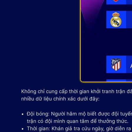
Không chỉ cung cấp thời gian khởi tranh trận
nhiều dữ liệu chính xác dưới đây:
Đội bóng: Người hâm mộ biết được đội tuyển 
trận có đội mình quan tâm để thưởng thức.
Thời gian: Khán giả tra cứu ngày, giờ diễn 