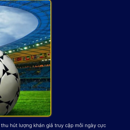
hu hút lượng khán giả truy cập mỗi ngày cực