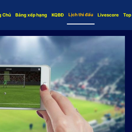
Lịch thi đấu
g Chủ
Bảng xếp hạng
KQBĐ
Livescore
Top 