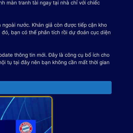
 màn tranh tài ngay tại nhà chỉ với chiếc
à ngoài nước. Khán giả còn được tiếp cận kho
a đó, bạn có thể phân tích rồi dự đoán cục diện
date thông tin mới. Đây là công cụ bổ ích cho
ội tụ tại đây nên bạn không cần mất thời gian