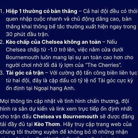
Hiệp 1 thường có bàn thắng
– Cả hai đội đều có thói
quen nhập cuộc nhanh và chủ động dâng cao, bàn
thắng khai thông bế tắc thường xuất hiện ngay trong
30 phút đầu trận.
Kèo chấp của Chelsea không an toàn
– Nếu
Chelsea chấp từ -1.0 trở lên, việc nằm cửa dưới
Bournemouth luôn mang lại sự an toàn cao hơn cho
người chơi nhờ lối đá lỳ lợm của “The Cherries”.
Tài góc cả trận
– Với cường độ tấn công biên liên tục
từ hai đội, đây là cặp đấu có tỷ lệ nổ Tài góc cực kỳ
ổn định tại Ngoại hạng Anh.
Mọi thông tin cập nhật về tình hình chấn thương, đội
hình ra sân dự kiến và link xem trực tiếp ổn định nhất
cho trận đấu
Chelsea vs Bournemouth
sẽ được đăng
tải đầy đủ tại
Kèo Thơm
. Hãy truy cập trang web của
chúng tôi thường xuyên để không bỏ lỡ những nhận