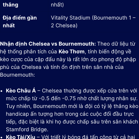
thắng
nhất)
Địa điểm gần
Vitality Stadium (Bournemouth 1 –
nhất
2 Chelsea)
Nhận định Chelsea vs Bournemouth:
Theo dữ liệu từ
hệ thống phân tích của
Kèo Thơm
, tính biến động về
kèo cược của cặp đấu này là rất lớn do phong độ phập
phù của Chelsea và tính ổn định trên sân nhà của
Bournemouth:
Kèo Châu Á
– Chelsea thường được xếp cửa trên với
mức chấp từ -0.5 đến -0.75 nhờ chất lượng nhân sự.
Tuy nhiên, Bournemouth mới là đội có tỷ lệ thắng kèo
handicap ấn tượng hơn trong các cuộc đối đầu trực
tiếp, đặc biệt là khi họ được chấp sâu trên sân khách
Stamford Bridge.
Kèo Tài/Xỉu
– Với triết lý bóng đá tấn công từ cả hai