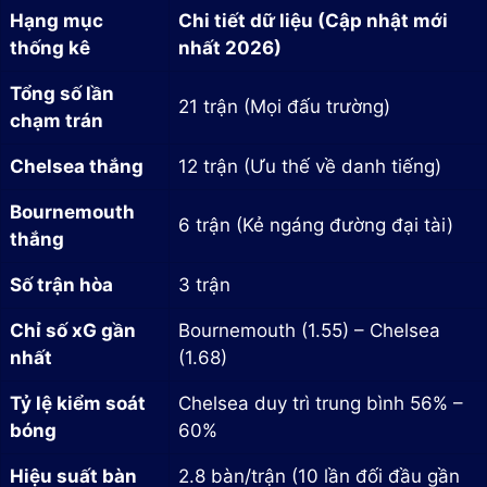
Hạng mục
Chi tiết dữ liệu (Cập nhật mới
thống kê
nhất 2026)
Tổng số lần
21 trận (Mọi đấu trường)
chạm trán
Chelsea thắng
12 trận (Ưu thế về danh tiếng)
Bournemouth
6 trận (Kẻ ngáng đường đại tài)
thắng
Số trận hòa
3 trận
Chỉ số xG gần
Bournemouth (1.55) – Chelsea
nhất
(1.68)
Tỷ lệ kiểm soát
Chelsea duy trì trung bình 56% –
bóng
60%
Hiệu suất bàn
2.8 bàn/trận (10 lần đối đầu gần