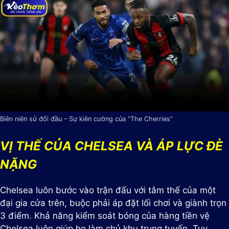
Biên niên sử đối đầu – Sự kiên cường của “The Cherries”
VỊ THẾ CỦA CHELSEA VÀ ÁP LỰC ĐÈ
NẶNG
Chelsea luôn bước vào trận đấu với tâm thế của một
đại gia cửa trên, buộc phải áp đặt lối chơi và giành trọn
3 điểm. Khả năng kiểm soát bóng của hàng tiền vệ
Chelsea luôn giúp họ làm chủ khu trung tuyến. Tuy