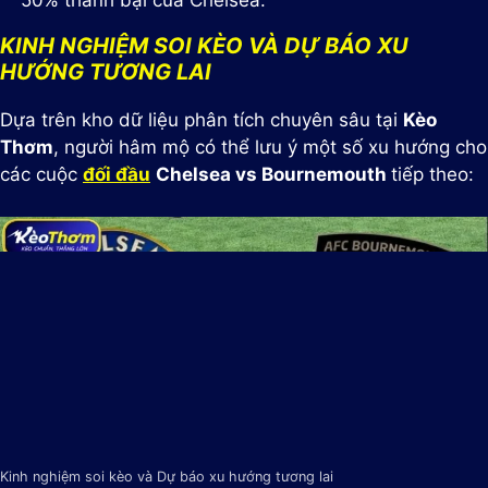
50% thành bại của Chelsea.
KINH NGHIỆM SOI KÈO VÀ DỰ BÁO XU
HƯỚNG TƯƠNG LAI
Dựa trên kho dữ liệu phân tích chuyên sâu tại
Kèo
Thơm
, người hâm mộ có thể lưu ý một số xu hướng cho
các cuộc
đối đầu
Chelsea vs Bournemouth
tiếp theo:
Kinh nghiệm soi kèo và Dự báo xu hướng tương lai