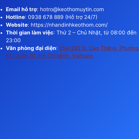
Email hỗ trợ
:
hotro@keothomuytin.com
Hotline
: 0938 678 889 (Hỗ trợ 24/7)
Website
: https://nhandinhkeothom.com/
Thời gian làm việc
: Thứ 2 – Chủ Nhật, từ 08:00 đến
23:00
Văn phòng đại diện
:
254-292 Đ. Cao Thắng, Phường
12, Quận 10, Hồ Chí Minh, Vietnam