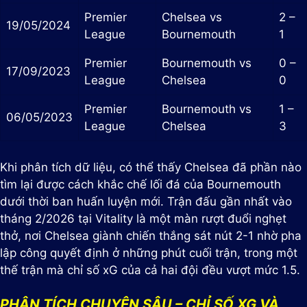
Premier
Chelsea vs
2 –
19/05/2024
League
Bournemouth
1
Premier
Bournemouth vs
0 –
17/09/2023
League
Chelsea
0
Premier
Bournemouth vs
1 –
06/05/2023
League
Chelsea
3
Khi phân tích dữ liệu, có thể thấy Chelsea đã phần nào
tìm lại được cách khắc chế lối đá của Bournemouth
dưới thời ban huấn luyện mới. Trận đấu gần nhất vào
tháng 2/2026 tại Vitality là một màn rượt đuổi nghẹt
thở, nơi Chelsea giành chiến thắng sát nút 2-1 nhờ pha
lập công quyết định ở những phút cuối trận, trong một
thế trận mà chỉ số xG của cả hai đội đều vượt mức 1.5.
PHÂN TÍCH CHUYÊN SÂU – CHỈ SỐ XG VÀ