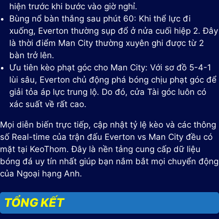
hiện trước khi bước vào giờ nghỉ.
Bùng nổ bàn thắng sau phút 60: Khi thể lực đi
xuống, Everton thường sụp đổ ở nửa cuối hiệp 2. Đây
là thời điểm Man City thường xuyên ghi được từ 2
bàn trở lên.
Ưu tiên kèo phạt góc cho Man City: Với sơ đồ 5-4-1
lùi sâu, Everton chủ động phá bóng chịu phạt góc để
giải tỏa áp lực trung lộ. Do đó, cửa Tài góc luôn có
xác suất về rất cao.
Mọi diễn biến trực tiếp, cập nhật tỷ lệ kèo và các thông
số Real-time của trận đấu Everton vs Man City đều có
mặt tại KeoThom. Đây là nền tảng cung cấp dữ liệu
bóng đá uy tín nhất giúp bạn nắm bắt mọi chuyển động
của Ngoại hạng Anh.
TỔNG KẾT