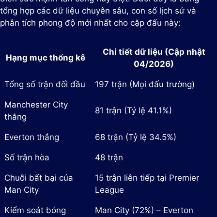
tổng hợp các dữ liệu chuyên sâu, con số lịch sử và
phân tích phong độ mới nhất cho cặp đấu này:
Chi tiết dữ liệu (Cập nhật
Hạng mục thống kê
04/2026)
Tổng số trận đối đầu
197 trận (Mọi đấu trường)
Manchester City
81 trận (Tỷ lệ 41.1%)
thắng
Everton thắng
68 trận (Tỷ lệ 34.5%)
Số trận hòa
48 trận
Chuỗi bất bại của
15 trận liên tiếp tại Premier
Man City
League
Kiểm soát bóng
Man City (72%) – Everton