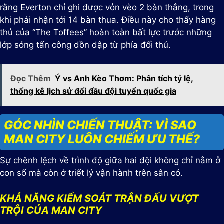
rằng Everton chỉ ghi được vỏn vèo 2 bàn thắng, trong
khi phải nhận tới 14 bàn thua. Điều này cho thấy hàng
thủ của “The Toffees” hoàn toàn bất lực trước những
lớp sóng tấn công dồn dập từ phía đối thủ.
Đọc Thêm
Ý vs Anh Kèo Thơm: Phân tích tỷ lệ,
thống kê lịch sử đối đầu đội tuyển quốc gia
GÓC NHÌN CHIẾN THUẬT: VÌ SAO
MAN CITY LUÔN CHIẾM ƯU THẾ?
Sự chênh lệch về trình độ giữa hai đội không chỉ nằm ở
con số mà còn ở triết lý vận hành trên sân cỏ.
KHẢ NĂNG KIỂM SOÁT TRẬN ĐẤU VƯỢT
TRỘI CỦA MAN CITY