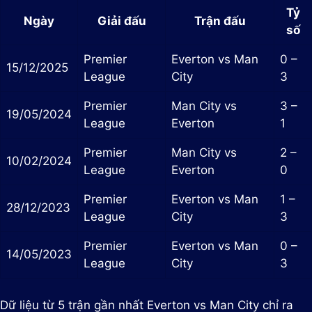
Tỷ
Ngày
Giải đấu
Trận đấu
số
Premier
Everton vs Man
0 –
15/12/2025
League
City
3
Premier
Man City vs
3 –
19/05/2024
League
Everton
1
Premier
Man City vs
2 –
10/02/2024
League
Everton
0
Premier
Everton vs Man
1 –
28/12/2023
League
City
3
Premier
Everton vs Man
0 –
14/05/2023
League
City
3
Dữ liệu từ 5 trận gần nhất Everton vs Man City chỉ ra