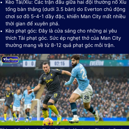
Kèo Tài/Xỉu: Các trận đấu giữa hai đội thường nổ Xỉu
tổng bàn thắng (dưới 3.5 bàn) do Everton chủ động
chơi sơ đồ 5-4-1 dầy đặc, khiến Man City mất nhiều
thời gian để xuyên phá.
Kèo phạt góc: Đây là cửa sáng cho những ai yêu
thích Tài phạt góc. Sức ép nghẹt thở của Man City
thường mang về từ 8-12 quả phạt góc mỗi trận.