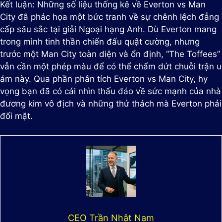
Kết luận: Những số liệu thống kê về Everton vs Man
City đã phác họa một bức tranh về sự chênh lệch đẳng
cấp sâu sắc tại giải Ngoại hạng Anh. Dù Everton mang
trong mình tinh thần chiến đấu quật cường, nhưng
trước một Man City toàn diện và ổn định, “The Toffees”
vẫn cần một phép màu để có thể chấm dứt chuỗi trận u
ám này. Qua phần phân tích Everton vs Man City, hy
vọng bạn đã có cái nhìn thấu đáo về sức mạnh của nhà
đương kim vô địch và những thử thách mà Everton phải
đối mặt.
CEO Trần Nhật Nam