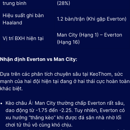
trung bình
(28%)
Hiệu suất ghi bàn
1.2 bàn/trận (Khi gặp Everton)
Haaland
Man City (Hạng 1) – Everton
Vị trí BXH hiện tại
(Hạng 16)
Nhận định Everton vs Man City:
Dựa trên các phân tích chuyên sâu tại KeoThom, sức
mạnh của hai đội hiện tại đang ở hai thái cực hoàn toàn
khác biệt.
Kèo châu Á: Man City thường chấp Everton rất sâu,
dao động từ -1.75 đến -2.25. Tuy nhiên, Everton có
xu hướng “thắng kèo” khi được đá sân nhà nhờ lối
chơi tử thủ vô cùng khó chịu.