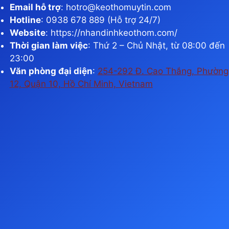
Email hỗ trợ
:
hotro@keothomuytin.com
Hotline
: 0938 678 889 (Hỗ trợ 24/7)
Website
: https://nhandinhkeothom.com/
Thời gian làm việc
: Thứ 2 – Chủ Nhật, từ 08:00 đến
23:00
Văn phòng đại diện
:
254-292 Đ. Cao Thắng, Phường
12, Quận 10, Hồ Chí Minh, Vietnam