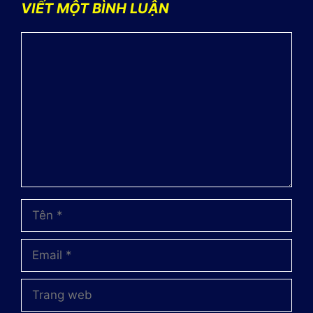
VIẾT MỘT BÌNH LUẬN
Bình
luận
Tên
Email
Trang
web