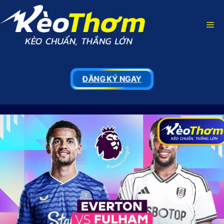
Chuyển
đến
Me
nội
dung
ĐĂNG KÝ NGAY