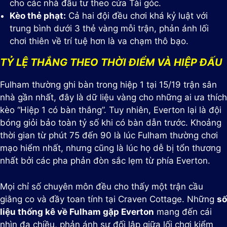
cho các nhà đầu tư theo cửa Tài góc.
Kèo thẻ phạt:
Cả hai đội đều chơi khá kỷ luật với
trung bình dưới 3 thẻ vàng mỗi trận, phản ánh lối
chơi thiên về trí tuệ hơn là va chạm thô bạo.
TỶ LỆ THẮNG THEO THỜI ĐIỂM VÀ HIỆP ĐẤU
Fulham thường ghi bàn trong hiệp 1 tại 15/19 trận sân
nhà gần nhất, đây là dữ liệu vàng cho những ai ưa thích
kèo “Hiệp 1 có bàn thắng”. Tuy nhiên, Everton lại là đội
bóng giỏi bảo toàn tỷ số khi có bàn dẫn trước. Khoảng
thời gian từ phút 75 đến 90 là lúc Fulham thường chơi
mạo hiểm nhất, nhưng cũng là lúc họ dễ bị tổn thương
nhất bởi các pha phản đòn sắc lẹm từ phía Everton.
Mọi chỉ số chuyên môn đều cho thấy một trận cầu
giằng co và đầy toan tính tại Craven Cottage. Những
số
liệu thống kê về Fulham gặp Everton
mang đến cái
nhìn đa chiều, phản ánh sự đối lập giữa lối chơi kiểm