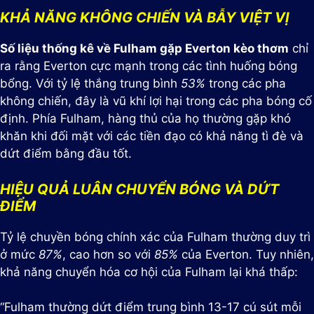
KHẢ NĂNG KHÔNG CHIẾN VÀ BẪY VIỆT VỊ
Số liệu thống kê về Fulham gặp Everton kèo thơm
chỉ
ra rằng Everton cực mạnh trong các tình huống bóng
bổng. Với tỷ lệ thắng trung bình
53%
trong các pha
không chiến, đây là vũ khí lợi hại trong các pha bóng cố
định. Phía Fulham, hàng thủ của họ thường gặp khó
khăn khi đối mặt với các tiền đạo có khả năng tì đè và
dứt điểm bằng đầu tốt.
HIỆU QUẢ LUÂN CHUYỂN BÓNG VÀ DỨT
ĐIỂM
Tỷ lệ chuyền bóng chính xác của Fulham thường duy trì
ở mức
87%
, cao hơn so với
85%
của Everton. Tuy nhiên,
khả năng chuyển hóa cơ hội của Fulham lại khá thấp:
“Fulham thường dứt điểm trung bình 13-17 cú sút mỗi