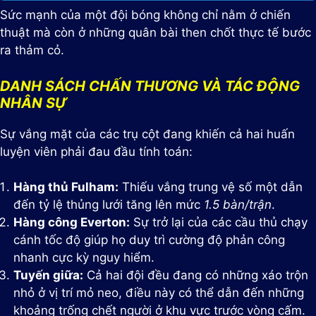
Sức mạnh của một đội bóng không chỉ nằm ở chiến
thuật mà còn ở những quân bài then chốt thực tế bước
ra thảm cỏ.
DANH SÁCH CHẤN THƯƠNG VÀ TÁC ĐỘNG
NHÂN SỰ
Sự vắng mặt của các trụ cột đang khiến cả hai huấn
luyện viên phải đau đầu tính toán:
Hàng thủ Fulham:
Thiếu vắng trung vệ số một dẫn
đến tỷ lệ thủng lưới tăng lên mức
1.5 bàn/trận
.
Hàng công Everton:
Sự trở lại của các cầu thủ chạy
cánh tốc độ giúp họ duy trì cường độ phản công
nhanh cực kỳ nguy hiểm.
Tuyến giữa:
Cả hai đội đều đang có những xáo trộn
nhỏ ở vị trí mỏ neo, điều này có thể dẫn đến những
khoảng trống chết người ở khu vực trước vòng cấm.