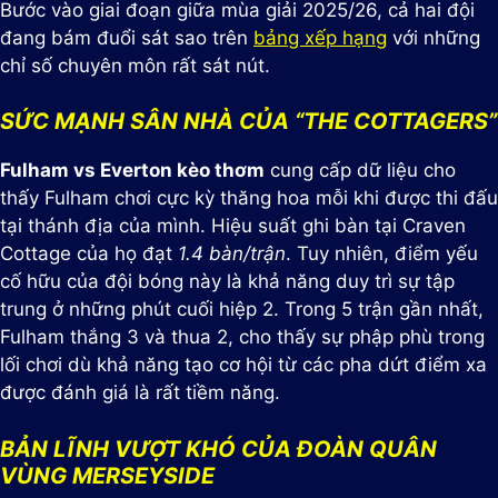
Bước vào giai đoạn giữa mùa giải 2025/26, cả hai đội
đang bám đuổi sát sao trên
bảng xếp hạng
với những
chỉ số chuyên môn rất sát nút.
SỨC MẠNH SÂN NHÀ CỦA “THE COTTAGERS”
Fulham vs Everton kèo thơm
cung cấp dữ liệu cho
thấy Fulham chơi cực kỳ thăng hoa mỗi khi được thi đấu
tại thánh địa của mình. Hiệu suất ghi bàn tại Craven
Cottage của họ đạt
1.4 bàn/trận
. Tuy nhiên, điểm yếu
cố hữu của đội bóng này là khả năng duy trì sự tập
trung ở những phút cuối hiệp 2. Trong 5 trận gần nhất,
Fulham thắng 3 và thua 2, cho thấy sự phập phù trong
lối chơi dù khả năng tạo cơ hội từ các pha dứt điểm xa
được đánh giá là rất tiềm năng.
BẢN LĨNH VƯỢT KHÓ CỦA ĐOÀN QUÂN
VÙNG MERSEYSIDE