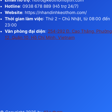
Email hỗ trợ
:
hotro@keothomuytin.com
Hotline
: 0938 678 889 (Hỗ trợ 24/7)
Website
: https://nhandinhkeothom.com/
Thời gian làm việc
: Thứ 2 – Chủ Nhật, từ 08:00 đến
23:00
Văn phòng đại diện
:
254-292 Đ. Cao Thắng, Phường
12, Quận 10, Hồ Chí Minh, Vietnam