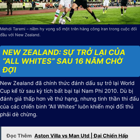
Mehdi Taremi – niềm hy vọng số một trên hàng công Iran trong cuộc đối
đầu với New Zealand.
NEW ZEALAND: SỰ TRỞ LẠI CỦA
“ALL WHITES” SAU 16 NĂM CHỜ
ĐỢI
New Zealand đã chính thức đánh dấu sự trở lại World
Cup kể từ sau kỳ tích bất bại tại Nam Phi 2010. Dù bị
đánh giá thấp hơn về thứ hạng, nhưng tinh thần thi đấu
của các chiến binh “All Whites” luôn khiến mọi đối thủ
phải dè chừng.
Đọc Thêm
Aston Villa vs Man Utd | Đại Chiến Hấp