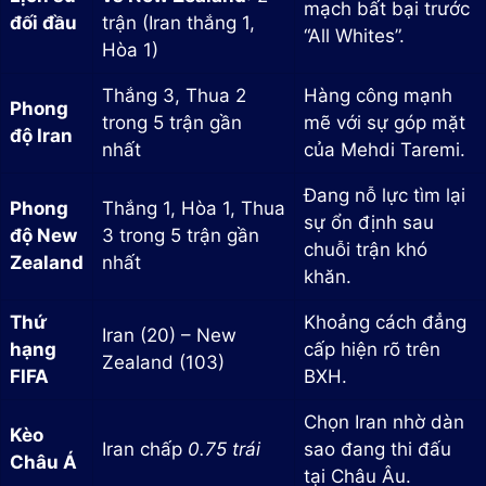
mạch bất bại trước
đối đầu
trận (Iran thắng 1,
“All Whites”.
Hòa 1)
Thắng 3, Thua 2
Hàng công mạnh
Phong
trong 5 trận gần
mẽ với sự góp mặt
độ Iran
nhất
của Mehdi Taremi.
Đang nỗ lực tìm lại
Phong
Thắng 1, Hòa 1, Thua
sự ổn định sau
độ New
3 trong 5 trận gần
chuỗi trận khó
Zealand
nhất
khăn.
Thứ
Khoảng cách đẳng
Iran (20) – New
hạng
cấp hiện rõ trên
Zealand (103)
FIFA
BXH.
Chọn Iran nhờ dàn
Kèo
Iran chấp
0.75 trái
sao đang thi đấu
Châu Á
tại Châu Âu.