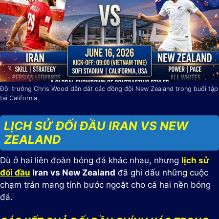
Đội trưởng Chris Wood dẫn dắt các đồng đội New Zealand trong buổi tập
tại California.
LỊCH SỬ ĐỐI ĐẦU IRAN VS NEW
ZEALAND
Dù ở hai liên đoàn bóng đá khác nhau, nhưng
lịch sử
đối đầu
Iran vs New Zealand
đã ghi dấu những cuộc
chạm trán mang tính bước ngoặt cho cả hai nền bóng
đá.