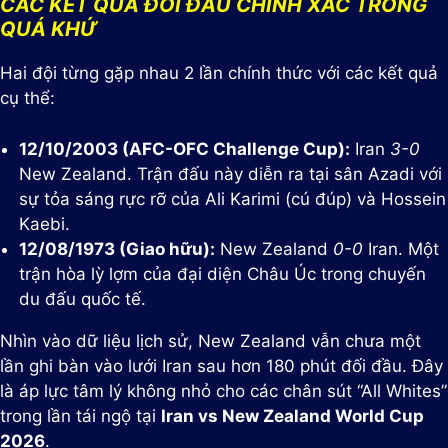
CÁC KẾT QUẢ ĐỐI ĐẦU CHÍNH XÁC TRONG
QUÁ KHỨ
Hai đội từng gặp nhau 2 lần chính thức với các kết quả
cụ thể:
12/10/2003 (AFC-OFC Challenge Cup):
Iran
3-0
New Zealand. Trận đấu này diễn ra tại sân Azadi với
sự tỏa sáng rực rỡ của Ali Karimi (cú đúp) và Hossein
Kaebi.
12/08/1973 (Giao hữu):
New Zealand
0-0
Iran. Một
trận hòa lỳ lợm của đại diện Châu Úc trong chuyến
du đấu quốc tế.
Nhìn vào dữ liệu lịch sử, New Zealand vẫn chưa một
lần ghi bàn vào lưới Iran sau hơn 180 phút đối đầu. Đây
là áp lực tâm lý không nhỏ cho các chân sút “All Whites”
trong lần tái ngộ tại
Iran vs New Zealand World Cup
2026
.