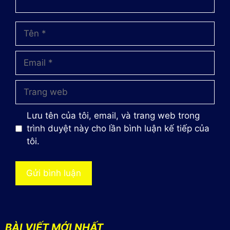
Tên
Email
Trang
web
Lưu tên của tôi, email, và trang web trong
trình duyệt này cho lần bình luận kế tiếp của
tôi.
BÀI VIẾT MỚI NHẤT