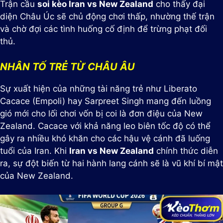
Trận cầu
soi kèo Iran vs New Zealand
cho thấy đại
diện Châu Úc sẽ chủ động chơi thấp, nhường thế trận
và chờ đợi các tình huống cố định để trừng phạt đối
thủ.
NHÂN TỐ TRẺ TỪ CHÂU ÂU
Sự xuất hiện của những tài năng trẻ như Liberato
Cacace (Empoli) hay Sarpreet Singh mang đến luồng
gió mới cho lối chơi vốn bị coi là đơn điệu của New
Zealand. Cacace với khả năng leo biên tốc độ có thể
gây ra nhiều khó khăn cho các hậu vệ cánh đã luống
tuổi của Iran. Khi
Iran vs New Zealand
chính thức diễn
ra, sự đột biến từ hai hành lang cánh sẽ là vũ khí bí mật
của New Zealand.