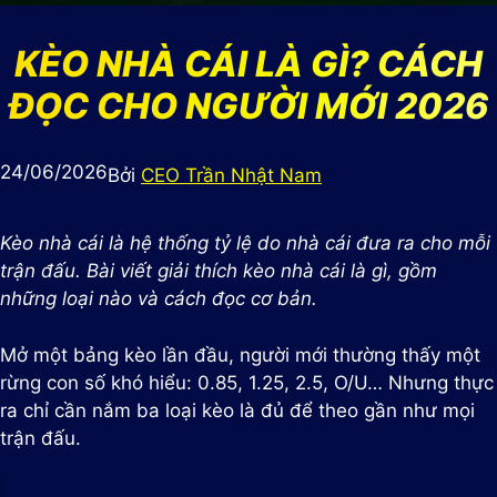
KÈO NHÀ CÁI LÀ GÌ? CÁCH
ĐỌC CHO NGƯỜI MỚI 2026
24/06/2026
Bởi
CEO Trần Nhật Nam
Kèo nhà cái là hệ thống tỷ lệ do nhà cái đưa ra cho mỗi
trận đấu. Bài viết giải thích kèo nhà cái là gì, gồm
những loại nào và cách đọc cơ bản.
Mở một bảng kèo lần đầu, người mới thường thấy một
rừng con số khó hiểu: 0.85, 1.25, 2.5, O/U… Nhưng thực
ra chỉ cần nắm ba loại kèo là đủ để theo gần như mọi
trận đấu.