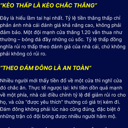
“KÈO THẤP LÀ KÈO CHẮC THẮNG”
Đây là hiểu lầm tai hại nhất. Tỷ lệ tiền thắng thấp chỉ
phản ánh nhà cái đánh giá khả năng cao, không phải
đảm bảo. Một đội mạnh cửa thắng 1.20 vẫn thua như
thường – bóng đá đầy những cú sốc. Tỷ lệ thấp đồng
nghĩa rủi ro thấp theo đánh giá của nhà cái, chứ không
phải không có rủi ro.
“THEO ĐÁM ĐÔNG LÀ AN TOÀN”
Nhiều người mới thấy tiền đổ về một cửa thì nghĩ cửa
đó chắc ăn. Thực tế ngược lại: khi tiền dồn quá mạnh
về một phía, nhà cái điều chỉnh tỷ lệ để giảm rủi ro cho
họ, và cửa “được yêu thích” thường có giá trị kém đi.
Đám đông không phải lúc nào cũng đúng, đặc biệt ở
những trận có đội bóng được nhiều người hâm mộ.