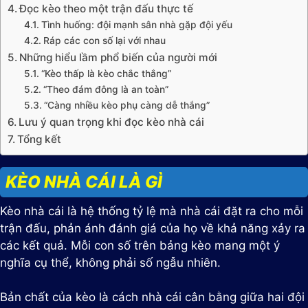
Đọc kèo theo một trận đấu thực tế
Tình huống: đội mạnh sân nhà gặp đội yếu
Ráp các con số lại với nhau
Những hiểu lầm phổ biến của người mới
“Kèo thấp là kèo chắc thắng”
“Theo đám đông là an toàn”
“Càng nhiều kèo phụ càng dễ thắng”
Lưu ý quan trọng khi đọc kèo nhà cái
Tổng kết
KÈO NHÀ CÁI LÀ GÌ
Kèo nhà cái là hệ thống tỷ lệ mà nhà cái đặt ra cho mỗi
trận đấu, phản ánh đánh giá của họ về khả năng xảy ra
các kết quả. Mỗi con số trên bảng kèo mang một ý
nghĩa cụ thể, không phải số ngẫu nhiên.
Bản chất của kèo là cách nhà cái cân bằng giữa hai đội