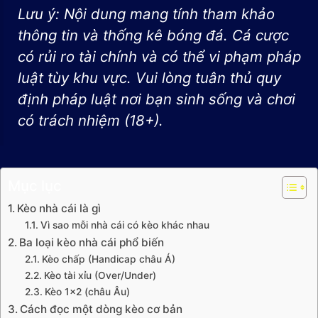
Lưu ý: Nội dung mang tính tham khảo
thông tin và thống kê bóng đá. Cá cược
có rủi ro tài chính và có thể vi phạm pháp
luật tùy khu vực. Vui lòng tuân thủ quy
định pháp luật nơi bạn sinh sống và chơi
có trách nhiệm (18+).
Mục lục
Kèo nhà cái là gì
Vì sao mỗi nhà cái có kèo khác nhau
Ba loại kèo nhà cái phổ biến
Kèo chấp (Handicap châu Á)
Kèo tài xỉu (Over/Under)
Kèo 1×2 (châu Âu)
Cách đọc một dòng kèo cơ bản