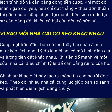
lệch trình độ và cân bằng dòng tiền cược. Khi một đội
mạnh gặp đội yếu, nếu chỉ đặt thắng – thua đơn thuần
thì gần như ai cũng chọn đội mạnh. Kèo sinh ra để tạo
sự cân bằng đó, khiến cả hai cửa đều có sức hút.
VÌ SAO MỖI NHÀ CÁI CÓ KÈO KHÁC NHAU
Cùng một trận đấu, bạn có thể thấy hai nhà cái mở
mức kèo lệch nhẹ. Lý do là mỗi nơi có mô hình định giá
và lượng tiền đặt khác nhau. Khi tiền đổ mạnh về một
cửa, nhà cái điều chỉnh tỷ lệ để cân bằng rủi ro của họ.
Chính sự khác biệt này tạo ra thông tin cho người đọc
kèo. Theo dõi nhiều nhà cái cùng lúc giúp bạn so sánh
và phát hiện điểm lệch đáng chú ý.