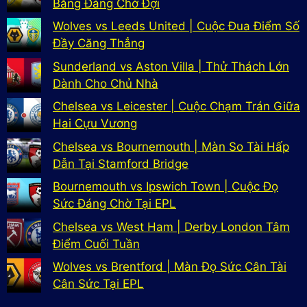
Bằng Đáng Chờ Đợi
Wolves vs Leeds United | Cuộc Đua Điểm Số
Đầy Căng Thẳng
Sunderland vs Aston Villa | Thử Thách Lớn
Dành Cho Chủ Nhà
Chelsea vs Leicester | Cuộc Chạm Trán Giữa
Hai Cựu Vương
Chelsea vs Bournemouth | Màn So Tài Hấp
Dẫn Tại Stamford Bridge
Bournemouth vs Ipswich Town | Cuộc Đọ
Sức Đáng Chờ Tại EPL
Chelsea vs West Ham | Derby London Tâm
Điểm Cuối Tuần
Wolves vs Brentford | Màn Đọ Sức Cân Tài
Cân Sức Tại EPL