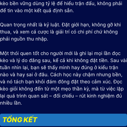
kèo bền vững dùng tỷ lệ để hiểu trận đấu, không phải
để tin vào một kết quả định sẵn.
Quan trọng nhất là kỷ luật. Đặt giới hạn, không gỡ khi
thua, và xem cá cược là giải trí có chi phí chứ không
phải nguồn thu nhập.
Một thói quen tốt cho người mới là ghi lại mọi lần đọc
kèo và lý do đằng sau, kể cả khi không đặt tiền. Sau vài
tuần nhìn lại, bạn sẽ thấy mình hay đúng ở kiểu trận
nào và hay sai ở đâu. Cách học này chậm nhưng bền,
và nó tách bạn khỏi đám đông đặt theo cảm xúc. Đọc
kèo giỏi không đến từ một mẹo thần kỳ, mà từ việc lặp
lại quá trình quan sát – đối chiếu – rút kinh nghiệm đủ
nhiều lần.
TỔNG KẾT