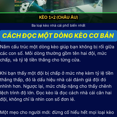
Ba loại kèo nhà cái phổ biến nhất
CÁCH ĐỌC MỘT DÒNG KÈO CƠ BẢN
Nắm cấu trúc một dòng kèo giúp bạn không bị rối giữa
các con số. Mỗi dòng thường gồm tên hai đội, mức
chấp, và tỷ lệ tiền thắng cho từng cửa.
Khi bạn thấy một đội bị chấp ở mức nhẹ kèm tỷ lệ tiền
thắng thấp, đó là dấu hiệu nhà cái đánh giá đội đó
nhỉnh hơn. Ngược lại, mức chấp nặng cho thấy chênh
lệch trình độ lớn. Đọc kèo là đọc cách nhà cái cân hai
đội, không chỉ là nhìn con số đơn lẻ.
Một mẹo cho người mới: đừng cố hiểu hết mọi loại kèo