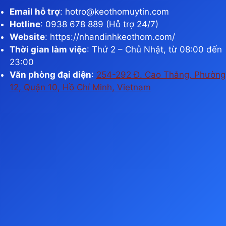
Email hỗ trợ
:
hotro@keothomuytin.com
Hotline
: 0938 678 889 (Hỗ trợ 24/7)
Website
: https://nhandinhkeothom.com/
Thời gian làm việc
: Thứ 2 – Chủ Nhật, từ 08:00 đến
23:00
Văn phòng đại diện
:
254-292 Đ. Cao Thắng, Phường
12, Quận 10, Hồ Chí Minh, Vietnam