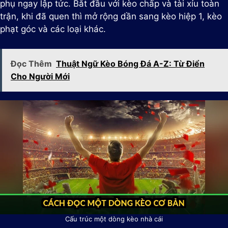
phụ ngay lập tức. Bắt đầu với kèo chấp và tài xỉu toàn
trận, khi đã quen thì mở rộng dần sang kèo hiệp 1, kèo
phạt góc và các loại khác.
Đọc Thêm
Thuật Ngữ Kèo Bóng Đá A-Z: Từ Điển
Cho Người Mới
Cấu trúc một dòng kèo nhà cái