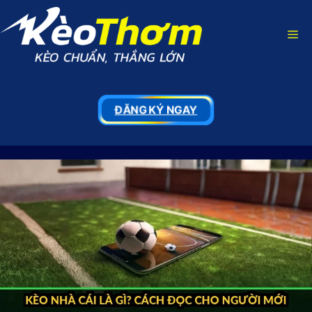
Chuyển
đến
Me
nội
dung
ĐĂNG KÝ NGAY