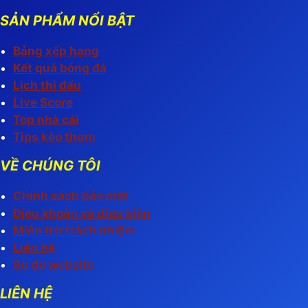
SẢN PHẨM NỔI BẬT
Bảng xếp hạng
Kết quả bóng đá
Lịch thi đấu
Live Score
Top nhà cái
Tips kèo thơm
VỀ CHÚNG TÔI
Chính sách bảo mật
Điều khoản và điều kiện
Miễn trừ trách nhiệm
Liên hệ
Sơ đồ website
LIÊN HỆ