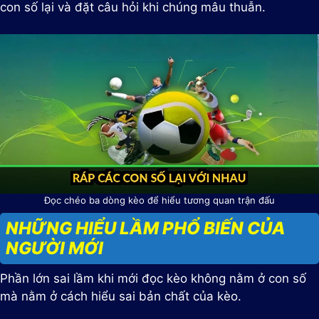
con số lại và đặt câu hỏi khi chúng mâu thuẫn.
Đọc chéo ba dòng kèo để hiểu tương quan trận đấu
NHỮNG HIỂU LẦM PHỔ BIẾN CỦA
NGƯỜI MỚI
Phần lớn sai lầm khi mới đọc kèo không nằm ở con số
mà nằm ở cách hiểu sai bản chất của kèo.