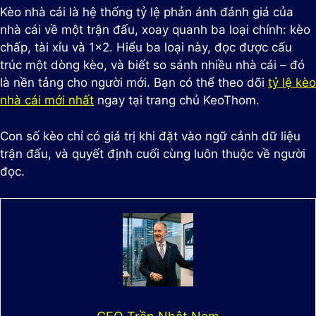
Kèo nhà cái là hệ thống tỷ lệ phản ánh đánh giá của
nhà cái về một trận đấu, xoay quanh ba loại chính: kèo
chấp, tài xỉu và 1×2. Hiểu ba loại này, đọc được cấu
trúc một dòng kèo, và biết so sánh nhiều nhà cái – đó
là nền tảng cho người mới. Bạn có thể theo dõi
tỷ lệ kèo
nhà cái mới nhất
ngay tại trang chủ KeoThom.
Con số kèo chỉ có giá trị khi đặt vào ngữ cảnh dữ liệu
trận đấu, và quyết định cuối cùng luôn thuộc về người
đọc.