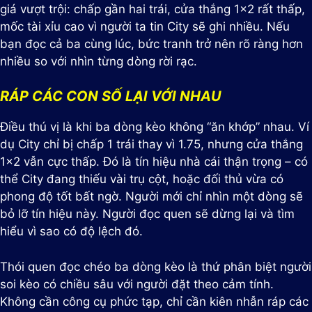
giá vượt trội: chấp gần hai trái, cửa thắng 1×2 rất thấp,
mốc tài xỉu cao vì người ta tin City sẽ ghi nhiều. Nếu
bạn đọc cả ba cùng lúc, bức tranh trở nên rõ ràng hơn
nhiều so với nhìn từng dòng rời rạc.
RÁP CÁC CON SỐ LẠI VỚI NHAU
Điều thú vị là khi ba dòng kèo không “ăn khớp” nhau. Ví
dụ City chỉ bị chấp 1 trái thay vì 1.75, nhưng cửa thắng
1×2 vẫn cực thấp. Đó là tín hiệu nhà cái thận trọng – có
thể City đang thiếu vài trụ cột, hoặc đối thủ vừa có
phong độ tốt bất ngờ. Người mới chỉ nhìn một dòng sẽ
bỏ lỡ tín hiệu này. Người đọc quen sẽ dừng lại và tìm
hiểu vì sao có độ lệch đó.
Thói quen đọc chéo ba dòng kèo là thứ phân biệt người
soi kèo có chiều sâu với người đặt theo cảm tính.
Không cần công cụ phức tạp, chỉ cần kiên nhẫn ráp các