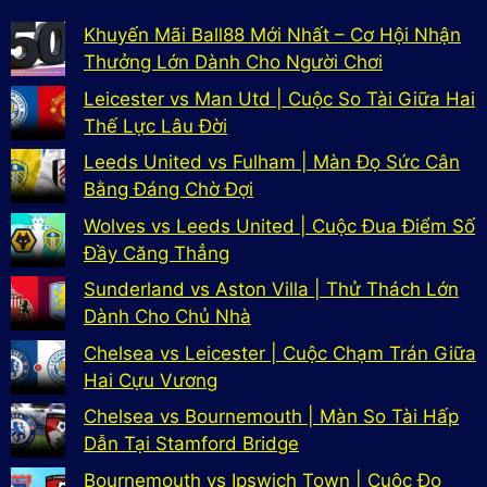
Khuyến Mãi Ball88 Mới Nhất – Cơ Hội Nhận
Thưởng Lớn Dành Cho Người Chơi
Leicester vs Man Utd | Cuộc So Tài Giữa Hai
Thế Lực Lâu Đời
Leeds United vs Fulham | Màn Đọ Sức Cân
Bằng Đáng Chờ Đợi
Wolves vs Leeds United | Cuộc Đua Điểm Số
Đầy Căng Thẳng
Sunderland vs Aston Villa | Thử Thách Lớn
Dành Cho Chủ Nhà
Chelsea vs Leicester | Cuộc Chạm Trán Giữa
Hai Cựu Vương
Chelsea vs Bournemouth | Màn So Tài Hấp
Dẫn Tại Stamford Bridge
Bournemouth vs Ipswich Town | Cuộc Đọ