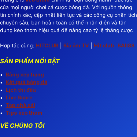
của mọi người chơi cá cược bóng đá. Với nguồn thông
tin chính xác, cập nhật liên tục và các công cụ phân tích
chuyên sâu, bạn hoàn toàn có thể nhận diện và tận
dụng kèo thơm hiệu quả để nâng cao tỷ lệ thắng cược
Hợp tác cùng:
HITCLUB
|
Bia ôm TV
|
Hit club
|
BAll88
SẢN PHẨM NỔI BẬT
Bảng xếp hạng
Kết quả bóng đá
Lịch thi đấu
Live Score
Top nhà cái
Tips kèo thơm
VỀ CHÚNG TÔI