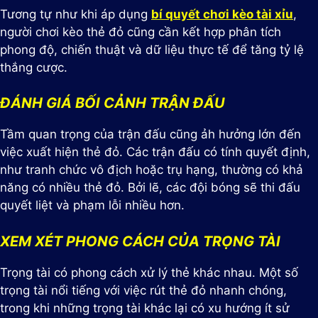
Tương tự như khi áp dụng
bí quyết chơi kèo tài xỉu
,
người chơi kèo thẻ đỏ cũng cần kết hợp phân tích
phong độ, chiến thuật và dữ liệu thực tế để tăng tỷ lệ
thắng cược.
ĐÁNH GIÁ BỐI CẢNH TRẬN ĐẤU
Tầm quan trọng của trận đấu cũng ảh hưởng lớn đến
việc xuất hiện thẻ đỏ. Các trận đấu có tính quyết định,
như tranh chức vô địch hoặc trụ hạng, thường có khả
năng có nhiều thẻ đỏ. Bởi lẽ, các đội bóng sẽ thi đấu
quyết liệt và phạm lỗi nhiều hơn.
XEM XÉT PHONG CÁCH CỦA TRỌNG TÀI
Trọng tài có phong cách xử lý thẻ khác nhau. Một số
trọng tài nổi tiếng với việc rút thẻ đỏ nhanh chóng,
trong khi những trọng tài khác lại có xu hướng ít sử