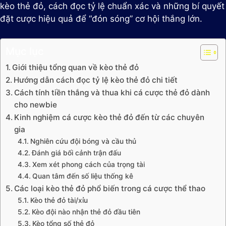
kèo thẻ đỏ, cách đọc tỷ lệ chuẩn xác và những bí quyết
đặt cược hiệu quả để “đón sóng” cơ hội thắng lớn.
Mục lục
Giới thiệu tổng quan về kèo thẻ đỏ
Hướng dẫn cách đọc tỷ lệ kèo thẻ đỏ chi tiết
Cách tính tiền thắng và thua khi cá cược thẻ đỏ dành
cho newbie
Kinh nghiệm cá cược kèo thẻ đỏ đến từ các chuyên
gia
Nghiên cứu đội bóng và cầu thủ
Đánh giá bối cảnh trận đấu
Xem xét phong cách của trọng tài
Quan tâm đến số liệu thống kê
Các loại kèo thẻ đỏ phổ biến trong cá cược thể thao
Kèo thẻ đỏ tài/xỉu
Kèo đội nào nhận thẻ đỏ đầu tiên
Kèo tổng số thẻ đỏ