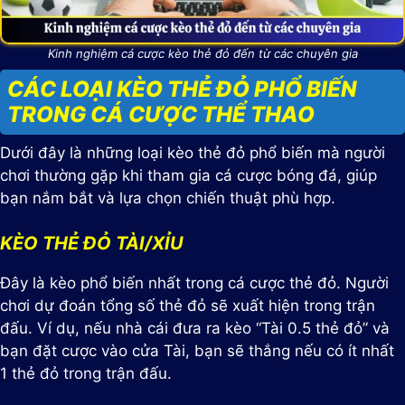
Kinh nghiệm cá cược kèo thẻ đỏ đến từ các chuyên gia
CÁC LOẠI KÈO THẺ ĐỎ PHỔ BIẾN
TRONG CÁ CƯỢC THỂ THAO
Dưới đây là những loại kèo thẻ đỏ phổ biến mà người
chơi thường gặp khi tham gia cá cược bóng đá, giúp
bạn nắm bắt và lựa chọn chiến thuật phù hợp.
KÈO THẺ ĐỎ TÀI/XỈU
Đây là kèo phổ biến nhất trong cá cược thẻ đỏ. Người
chơi dự đoán tổng số thẻ đỏ sẽ xuất hiện trong trận
đấu. Ví dụ, nếu nhà cái đưa ra kèo “Tài 0.5 thẻ đỏ” và
bạn đặt cược vào cửa Tài, bạn sẽ thắng nếu có ít nhất
1 thẻ đỏ trong trận đấu.