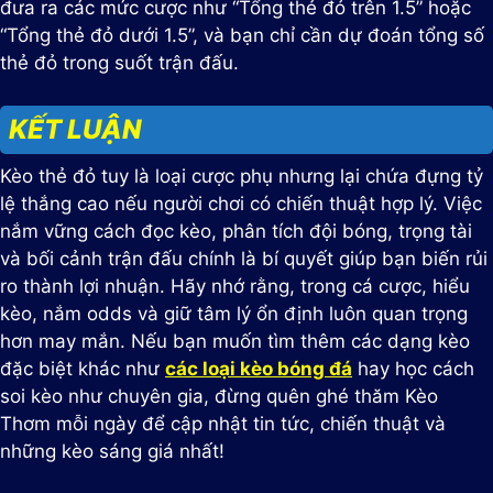
đưa ra các mức cược như “Tổng thẻ đỏ trên 1.5” hoặc
“Tổng thẻ đỏ dưới 1.5”, và bạn chỉ cần dự đoán tổng số
thẻ đỏ trong suốt trận đấu.
KẾT LUẬN
Kèo thẻ đỏ tuy là loại cược phụ nhưng lại chứa đựng tỷ
lệ thắng cao nếu người chơi có chiến thuật hợp lý. Việc
nắm vững cách đọc kèo, phân tích đội bóng, trọng tài
và bối cảnh trận đấu chính là bí quyết giúp bạn biến rủi
ro thành lợi nhuận. Hãy nhớ rằng, trong cá cược, hiểu
kèo, nắm odds và giữ tâm lý ổn định luôn quan trọng
hơn may mắn. Nếu bạn muốn tìm thêm các dạng kèo
đặc biệt khác như
các loại kèo bóng đá
hay học cách
soi kèo như chuyên gia, đừng quên ghé thăm Kèo
Thơm mỗi ngày để cập nhật tin tức, chiến thuật và
những kèo sáng giá nhất!