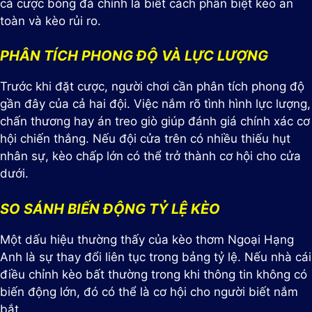
cá cược bóng đá chính là biết cách phân biệt kèo an
toàn và kèo rủi ro.
PHÂN TÍCH PHONG ĐỘ VÀ LỰC LƯỢNG
Trước khi đặt cược, người chơi cần phân tích phong độ
gần đây của cả hai đội. Việc nắm rõ tình hình lực lượng,
chấn thương hay án treo giò giúp đánh giá chính xác cơ
hội chiến thắng. Nếu đội cửa trên có nhiều thiếu hụt
nhân sự, kèo chấp lớn có thể trở thành cơ hội cho cửa
dưới.
SO SÁNH BIẾN ĐỘNG TỶ LỆ KÈO
Một dấu hiệu thường thấy của kèo thơm Ngoại Hạng
Anh là sự thay đổi liên tục trong bảng tỷ lệ. Nếu nhà cái
điều chỉnh kèo bất thường trong khi thông tin không có
biến động lớn, đó có thể là cơ hội cho người biết nắm
bắt.