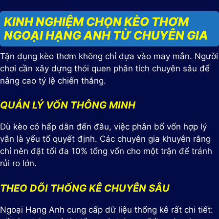
KINH NGHIỆM CHỌN KÈO THƠM
NGOẠI HẠNG ANH TỪ CHUYÊN GIA
Tận dụng kèo thơm không chỉ dựa vào may mắn. Người
chơi cần xây dựng thói quen phân tích chuyên sâu để
nâng cao tỷ lệ chiến thắng.
QUẢN LÝ VỐN THÔNG MINH
Dù kèo có hấp dẫn đến đâu, việc phân bổ vốn hợp lý
vẫn là yếu tố quyết định. Các chuyên gia khuyên rằng
chỉ nên đặt tối đa 10% tổng vốn cho một trận để tránh
rủi ro lớn.
THEO DÕI THỐNG KÊ CHUYÊN SÂU
Ngoại Hạng Anh cung cấp dữ liệu thống kê rất chi tiết: