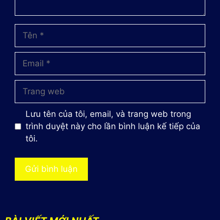
Tên
Email
Trang
web
Lưu tên của tôi, email, và trang web trong
trình duyệt này cho lần bình luận kế tiếp của
tôi.