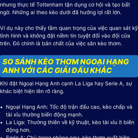
nhưng thực tế Tottenham tận dụng cơ hội và tạo bất
ngờ. Những ai theo kèo dưới đã hưởng lợi rất lớn.
Ví dụ này cho thấy tầm quan trọng của việc quan sát kỹ
tình hình và không đặt niềm tin tuyệt đối vào đội cửa
trên. Đó chính là bản chất của việc săn kèo thơm.
SO SÁNH KÈO THƠM NGOẠI HẠNG
ANH VỚI CÁC GIẢI ĐẤU KHÁC
Khi đặt Ngoại Hạng Anh cạnh La Liga hay Serie A, sự
khác biệt hiện lên rõ ràng.
Ngoại Hạng Anh: Tốc độ trận đấu cao, kèo chấp và
tài xỉu thường biến động mạnh.
La Liga: Thường thiên về kỹ thuật, kèo tài xỉu ít biến
động hơn.
Serie A: Chú trọng phòng ngự, kèo thơm xuất hiện