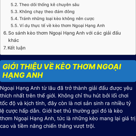
Theo dõi thống kê chuyên sâu
Không chạy theo đám đông
Tránh những loại kèo không nên cược
Ví dụ thực tế về kèo thơm Ngoại Hạng Anh
So sánh kèo thơm Ngoại Hạng Anh với các giải đấu
khác
Kết luận
GIỚI THIỆU VỀ KÈO THƠM NGOẠI
HẠNG ANH
Ngoại Hạng Anh từ lâu đã trở thành giải đấu được yêu
thích nhất trên thế giới. Không chỉ thu hút bởi lối chơi
tốc độ và kịch tính, đây còn là nơi sản sinh ra nhiều tỷ
lệ cược hấp dẫn. Giới bet thủ thường gọi đó là kèo
thơm Ngoại Hạng Anh, tức là những kèo mang lại giá trị
cao và tiềm năng chiến thắng vượt trội.