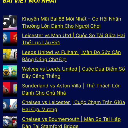
BÀI VIẾT MỚI NHẤT
Khuyến Mãi Ball88 Mới Nhất – Cơ Hội Nhận
Thưởng Lớn Dành Cho Người Chơi
Leicester vs Man Utd | Cuộc So Tài Giữa Hai
Thế Lực Lâu Đời
Leeds United vs Fulham | Màn Đọ Sức Cân
Bằng Đáng Chờ Đợi
Wolves vs Leeds United | Cuộc Đua Điểm Số
Đầy Căng Thẳng
Sunderland vs Aston Villa | Thử Thách Lớn
Dành Cho Chủ Nhà
Chelsea vs Leicester | Cuộc Chạm Trán Giữa
Hai Cựu Vương
Chelsea vs Bournemouth | Màn So Tài Hấp
Dẫn Tại Stamford Bridge