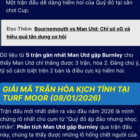
Một trận đấu dễ dàng hiếm hoi của Quỷ đỏ tại sân
chơi Cup.
Đọc Thêm
Bournemouth vs Man Utd: Chỉ số xG và
hiệu quả tận dụng cơ hội
Dữ liệu từ
5 trận gần nhất Man Utd gặp Burnley
cho
thấy Man Utd chỉ thắng được 3 trận, hòa 2. Đáng chú ý,
tỷ số cách biệt trên 2 bàn là điều cực kỳ hiếm hoi.
GIẢI MÃ TRẬN HÒA KỊCH TÍNH TẠI
TURF MOOR (08/01/2026)
Trận đấu mới nhất diễn ra vào đầu năm 2026 là minh
chứng rõ nhất cho cụm từ “Quỷ đỏ áp đảo nhưng nhọc
nhằn”.
Phân tích Man Utd gặp Burnley
qua trận đấu
này, chúng ta thấy được những lỗ hổng chết người của