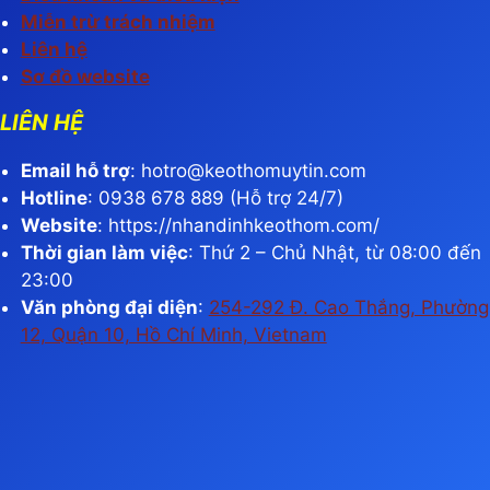
Miễn trừ trách nhiệm
Liên hệ
Sơ đồ website
LIÊN HỆ
Email hỗ trợ
:
hotro@keothomuytin.com
Hotline
: 0938 678 889 (Hỗ trợ 24/7)
Website
: https://nhandinhkeothom.com/
Thời gian làm việc
: Thứ 2 – Chủ Nhật, từ 08:00 đến
23:00
Văn phòng đại diện
:
254-292 Đ. Cao Thắng, Phường
12, Quận 10, Hồ Chí Minh, Vietnam