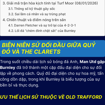
Giải mã trận hòa kịch tính tại Turf Moor (08/01/2026)
Thông số kỹ thuật gây sốc
Sai lầm cá nhân và sự trừng phạt
Chiến thuật và điểm nóng trên sân
Darren Fletcher và sự trở lại của 4-2-3-1
Lối đá “chém đinh chặt sắt” của Burnley
BIÊN NIÊN SỬ ĐỐI ĐẦU GIỮA QUỶ
ĐỎ VÀ THE CLARETS
Trong suốt chiều dài lịch sử bóng đá Anh,
Man Utd gặp
Burnley
đã trở thành một cặp đấu đại diện cho sự đối
lập về phong cách. Quỷ đỏ đại diện cho sự hoa mỹ, tấn
công dồn dập, trong khi Burnley là biểu tượng của sự
bền bỉ và thực dụng.
ƯU THẾ LỊCH SỬ THUỘC VỀ OLD TRAFFORD