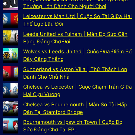
Thưởng Lớn Dành Cho Người Chơi
Leicester vs Man Utd | Cuộc So Tài Giữa Hai
Thế Lực Lâu Đời
Leeds United vs Fulham | Màn Đọ Sức Cân
Bằng Đáng Chờ Đợi
Wolves vs Leeds United | Cuộc Đua Điểm Số
Đầy Căng Thẳng
Sunderland vs Aston Villa | Thử Thách Lớn
Dành Cho Chủ Nhà
Chelsea vs Leicester | Cuộc Chạm Trán Giữa
Hai Cựu Vương
Chelsea vs Bournemouth | Màn So Tài Hấp
Dẫn Tại Stamford Bridge
Bournemouth vs Ipswich Town | Cuộc Đọ
Sức Đáng Chờ Tại EPL