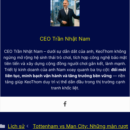
CEO Trần Nhật Nam
CEO Trần Nhật Nam – dưới sự dẫn dắt của anh, KeoThom không
ngừng mở rộng hệ sinh thái trò chơi, tích hợp công nghệ bảo mật
tiên tiến và xây dựng cộng đồng người chơi gắn kết, lành mạnh.
Triết lý kinh doanh của anh Nam xoay quanh ba trụ cột:
đổi mới
liên tục, minh bạch vận hành và tăng trưởng bền vững
— nền
tảng giúp KeoThom duy trì vị thế dẫn đầu trong thị trường cạnh
tranh khốc liệt.
Danh
Lịch sử
Tottenham vs Man City: Những màn rượt