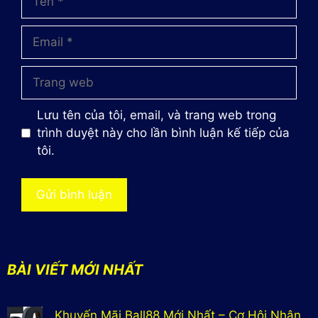
Email
Trang
web
Lưu tên của tôi, email, và trang web trong
trình duyệt này cho lần bình luận kế tiếp của
tôi.
BÀI VIẾT MỚI NHẤT
Khuyến Mãi Ball88 Mới Nhất – Cơ Hội Nhận