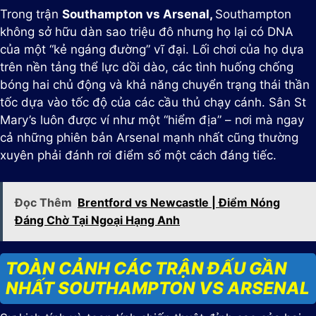
Trong trận
Southampton vs Arsenal,
Southampton
không sở hữu dàn sao triệu đô nhưng họ lại có DNA
của một “kẻ ngáng đường” vĩ đại. Lối chơi của họ dựa
trên nền tảng thể lực dồi dào, các tình huống chống
bóng hai chủ động và khả năng chuyển trạng thái thần
tốc dựa vào tốc độ của các cầu thủ chạy cánh. Sân St
Mary’s luôn được ví như một “hiểm địa” – nơi mà ngay
cả những phiên bản Arsenal mạnh nhất cũng thường
xuyên phải đánh rơi điểm số một cách đáng tiếc.
Đọc Thêm
Brentford vs Newcastle | Điểm Nóng
Đáng Chờ Tại Ngoại Hạng Anh
TOÀN CẢNH CÁC TRẬN ĐẤU GẦN
NHẤT SOUTHAMPTON VS ARSENAL