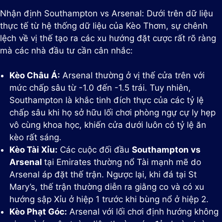
Nhận định Southampton vs Arsenal: Dưới trên dữ liệu
thực tế từ hệ thống dữ liệu của Kèo Thơm, sự chênh
lệch về vị thế tạo ra các xu hướng đặt cược rất rõ ràng
mà các nhà đầu tư cần cân nhắc:
Kèo Châu Á:
Arsenal thường ở vị thế cửa trên với
mức chấp sâu từ -1.0 đến -1.5 trái. Tuy nhiên,
Southampton là khắc tinh đích thực của các tỷ lệ
chấp sâu khi họ sở hữu lối chơi phòng ngự cự ly hẹp
vô cùng khoa học, khiến cửa dưới luôn có tỷ lệ ăn
kèo rất sáng.
Kèo Tài Xỉu:
Các cuộc đối đầu
Southampton vs
Arsenal
tại Emirates thường nổ Tài mạnh mẽ do
Arsenal áp đặt thế trận. Ngược lại, khi đá tại St
Mary’s, thế trận thường diễn ra giằng co và có xu
hướng sập Xỉu ở hiệp 1 trước khi bùng nổ ở hiệp 2.
Kèo Phạt Góc:
Arsenal với lối chơi định hướng không