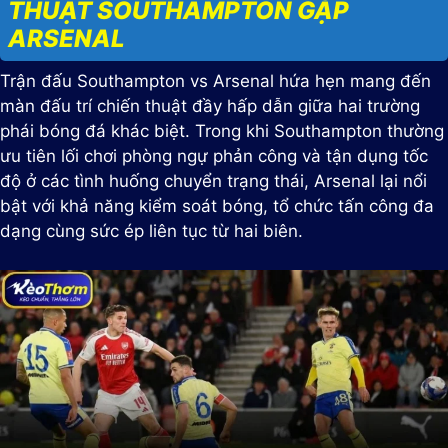
THUẬT SOUTHAMPTON GẶP
ARSENAL
Trận đấu Southampton vs Arsenal hứa hẹn mang đến
màn đấu trí chiến thuật đầy hấp dẫn giữa hai trường
phái bóng đá khác biệt. Trong khi Southampton thường
ưu tiên lối chơi phòng ngự phản công và tận dụng tốc
độ ở các tình huống chuyển trạng thái, Arsenal lại nổi
bật với khả năng kiểm soát bóng, tổ chức tấn công đa
dạng cùng sức ép liên tục từ hai biên.