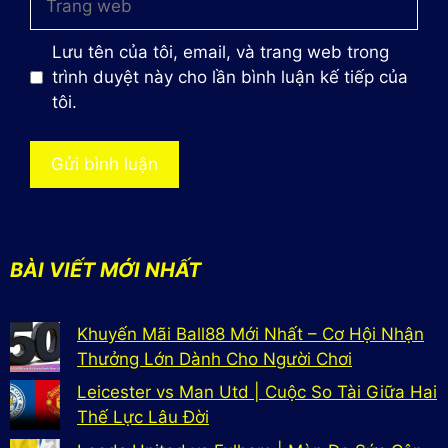
web
Lưu tên của tôi, email, và trang web trong
trình duyệt này cho lần bình luận kế tiếp của
tôi.
BÀI VIẾT MỚI NHẤT
Khuyến Mãi Ball88 Mới Nhất – Cơ Hội Nhận
Thưởng Lớn Dành Cho Người Chơi
Leicester vs Man Utd | Cuộc So Tài Giữa Hai
Thế Lực Lâu Đời