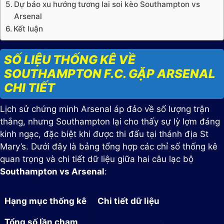
Dự báo xu hướng tương lai soi kèo Southampton vs
Arsenal
Kết luận
SỐ LIỆU THỐNG KÊ VỀ
SOUTHAMPTON F.C. GẶP ARSENAL
CHI TIẾT
Lịch sử chứng minh Arsenal áp đảo về số lượng trận
thắng, nhưng Southampton lại cho thấy sự lỳ lợm đáng
kinh ngạc, đặc biệt khi được thi đấu tại thánh địa St
Mary’s. Dưới đây là bảng tổng hợp các chỉ số thống kê
quan trọng và chi tiết dữ liệu giữa hai câu lạc bộ
Southampton vs Arsenal
:
Hạng mục thống kê
Chi tiết dữ liệu
Tổng số lần chạm