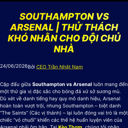
SOUTHAMPTON VS
ARSENAL | THỬ THÁCH
KHÓ NHẰN CHO ĐỘI CHỦ
NHÀ
24/06/2026
Bởi
CEO Trần Nhật Nam
Cặp đấu giữa
Southampton vs Arsenal
luôn mang đến
một thứ gia vị đặc sắc cho bóng đá xứ sở sương mù.
Dù xét về danh tiếng hay quy mô danh hiệu, Arsenal
hoàn toàn vượt trội, nhưng Southampton – biệt danh
“The Saints” (Các vị thánh) – lại luôn đóng vai trò là một
chiếc “vỏ chuối” khiến các thế hệ huấn luyện viên của
Arsenal phải ôm hận. Tại
Kèo Thơm
, chúng tôi phân