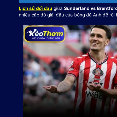
Lịch sử đối đầu
giữa
Sunderland vs Brentfor
nhiều cấp độ giải đấu của bóng đá Anh để rồi h