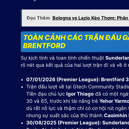
Đọc Thêm
Bologna vs Lazio Kèo Thơm: Phân tí
TOÀN CẢNH CÁC TRẬN ĐẤU G
BRENTFORD
Sự kịch tính và toan tính chiến thuật
Sunderla
rõ nét qua kết quả của hai lượt trận đi và về ở
07/01/2026 (Premier League): Brentford 3
Trận đấu lượt về tại Gtech Community Stadi
Tiền đạo chủ lực
Igor Thiago
đã có một ngày
30 và 65, trước khi tài năng trẻ
Yehor Yarm
dù rất nỗ lực và thậm chí có cơ hội rút ngắ
nhưng sự xuất sắc của thủ thành
Caoimhin 
30/08/2025 (Premier League): Sunderland 