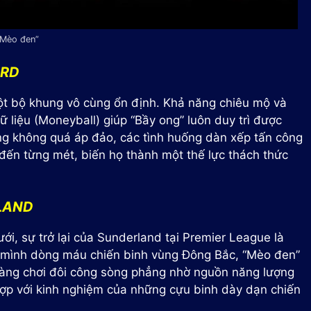
 “Mèo đen”
ORD
ột bộ khung vô cùng ổn định. Khả năng chiêu mộ và
dữ liệu (Moneyball) giúp “Bầy ong” luôn duy trì được
ng không quá áp đảo, các tình huống dàn xếp tấn công
đến từng mét, biến họ thành một thế lực thách thức
LAND
ới, sự trở lại của Sunderland tại Premier League là
 mình dòng máu chiến binh vùng Đông Bắc, “Mèo đen”
sàng chơi đôi công sòng phẳng nhờ nguồn năng lượng
 hợp với kinh nghiệm của những cựu binh dày dạn chiến