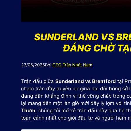
SUNDERLAND VS BR
ĐÁNG CHỜ TẠ
23/06/2026
Bởi
CEO Trần Nhật Nam
Trận đấu giữa
Sunderland vs Brentford
tại P
chạm trán đầy duyên nợ giữa hai đội bóng sở hữ
đang dần khẳng định vị thế vững chắc trong c
lại mang đến một làn gió mới đầy lỳ lợm với t
Thơm
, chúng tôi mổ xẻ trận đấu này qua hệ t
toàn cảnh nhất cho giới đầu tư và người hâm m