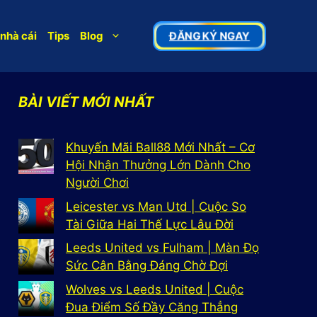
ĐĂNG KÝ NGAY
nhà cái
Tips
Blog
BÀI VIẾT MỚI NHẤT
Khuyến Mãi Ball88 Mới Nhất – Cơ
Hội Nhận Thưởng Lớn Dành Cho
Người Chơi
Leicester vs Man Utd | Cuộc So
Tài Giữa Hai Thế Lực Lâu Đời
Leeds United vs Fulham | Màn Đọ
Sức Cân Bằng Đáng Chờ Đợi
Wolves vs Leeds United | Cuộc
Đua Điểm Số Đầy Căng Thẳng