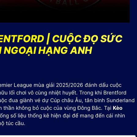
ENTFORD | CUỘC ĐỌ SỨC
I NGOẠI HẠNG ANH
remier League mùa giải 2025/2026 đánh dấu cuộc
u lối chơi vô cùng nhiệt huyết. Trong khi Brentford
uộc đua giành vé dự Cúp châu Âu, tân binh Sunderland
inh thần không bỏ cuộc của vùng Đông Bắc. Tại
Kèo
hống số liệu thống kê hiện đại để mang đến cái nhìn
ộ túc cầu.