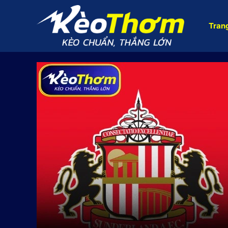
Chuyển
đến
Tran
nội
dung