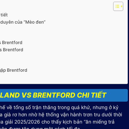
tiết
ái duyên của “Mèo đen”
s Brentford
s Brentford
gặp Brentford
RLAND VS BRENTFORD CHI TIẾT
thế về tổng số trận thắng trong quá khứ, nhưng ở kỷ
a già rơ hơn nhờ hệ thống vận hành trơn tru dưới thời
a giải 2025/2026 cho thấy kịch bản “ăn miếng trả
luôn được tận dụng một cách tối đa.