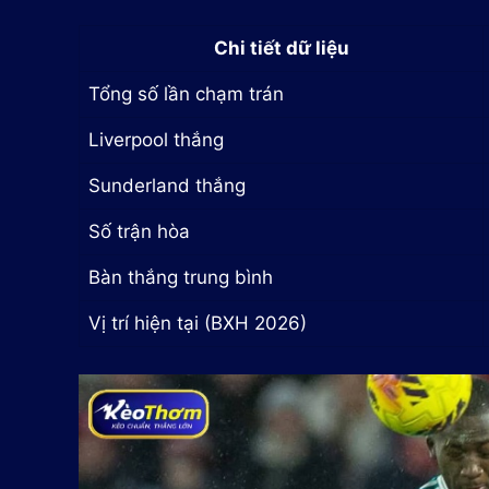
Chi tiết dữ liệu
Tổng số lần chạm trán
Liverpool thắng
Sunderland thắng
Số trận hòa
Bàn thắng trung bình
Vị trí hiện tại (BXH 2026)