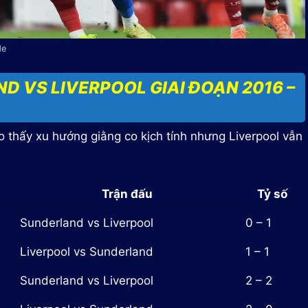
de
D VS LIVERPOOL GIAI ĐOẠN 2016 –
 thấy xu hướng giằng co kịch tính nhưng Liverpool vẫn
Trận đấu
Tỷ số
Sunderland vs Liverpool
0 – 1
Liverpool vs Sunderland
1 – 1
Sunderland vs Liverpool
2 – 2