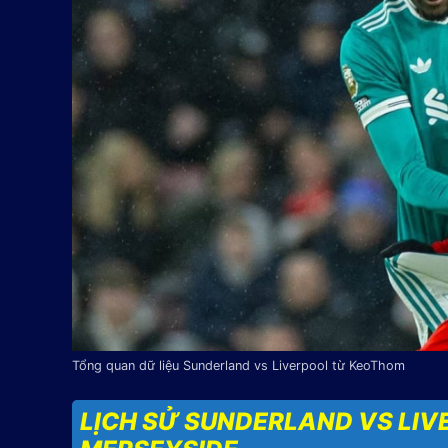
Tổng quan dữ liệu Sunderland vs Liverpool từ KeoThom
LỊCH SỬ SUNDERLAND VS LIV