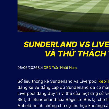
SUNDERLAND VS LIVE
VÀ THỬ THÁCH 
06/06/2026
Bởi
CEO Trần Nhật Nam
Số liệu thống kê Sunderland vs Liverpool
KeoT
đáng kể về đẳng cấp dù Sunderland đã có màn 
Liverpool đang duy trì vị thế của một ứng cử v
Slot, thì Sunderland của Régis Le Bris lại cho
Anfield, minh chứng cho sự thu hẹp khoảng các