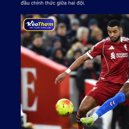
đầu chính thức giữa hai đội.