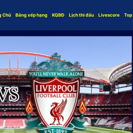
g Chủ
Bảng xếp hạng
KQBĐ
Lịch thi đấu
Livescore
Top 