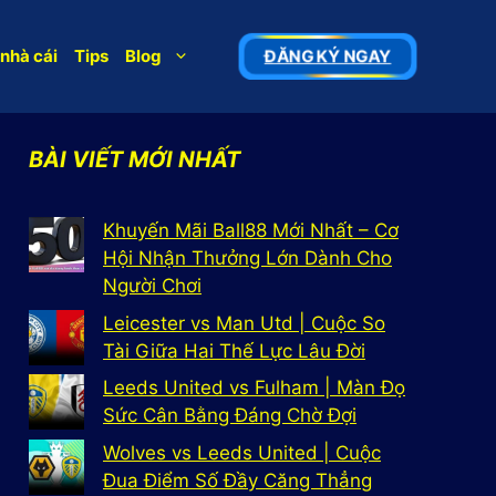
ĐĂNG KÝ NGAY
nhà cái
Tips
Blog
BÀI VIẾT MỚI NHẤT
Khuyến Mãi Ball88 Mới Nhất – Cơ
Hội Nhận Thưởng Lớn Dành Cho
Người Chơi
Leicester vs Man Utd | Cuộc So
Tài Giữa Hai Thế Lực Lâu Đời
Leeds United vs Fulham | Màn Đọ
Sức Cân Bằng Đáng Chờ Đợi
Wolves vs Leeds United | Cuộc
Đua Điểm Số Đầy Căng Thẳng