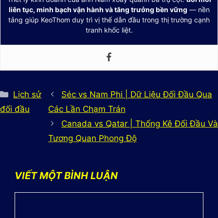
liên tục, minh bạch vận hành và tăng trưởng bền vững
— nền
tảng giúp KeoThom duy trì vị thế dẫn đầu trong thị trường cạnh
tranh khốc liệt.
Danh
Lịch sử
Séc vs Nam Phi | Dữ Liệu Đối Đầu Qua
mục
đối đầu
Các Lần Chạm Trán
Canada vs Qatar | Thống Kê Đối Đầu Và
Tương Quan Phong Độ
VIẾT MỘT BÌNH LUẬN
Bình
luận