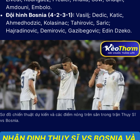
Amdouni, Embolo.
Đội hình Bosnia (4-2-3-1):
Vasilj; Dedic, Katic,
Ahmedhodzic, Kolasinac; Tahirovic, Saric;
Hajradinovic, Demirovic, Gazibegovic; Edin Dzeko.
Sơ đồ chiến thuật dự kiến và các điểm nóng trên sân trong trận Thụy Sĩ
vs Bosnia.
NHẬN ĐỊNH THỤY SĨ VS BOSNIA VÀ