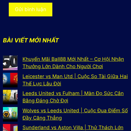
BÀI VIẾT MỚI NHẤT
Khuyến Mãi Ball88 Mới Nhất – Cơ Hội Nhận
Thưởng Lớn Dành Cho Người Chơi
Leicester vs Man Utd | Cuộc So Tài Giữa Hai
Thế Lực Lâu Đời
Leeds United vs Fulham | Màn Đọ Sức Cân
Bằng Đáng Chờ Đợi
Wolves vs Leeds United | Cuộc Đua Điểm Số
Đầy Căng Thẳng
Sunderland vs Aston Villa | Thử Thách Lớn