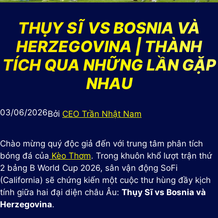
THỤY SĨ VS BOSNIA VÀ
HERZEGOVINA | THÀNH
TÍCH QUA NHỮNG LẦN GẶP
NHAU
03/06/2026
Bởi
CEO Trần Nhật Nam
Chào mừng quý độc giả đến với trung tâm phân tích
bóng đá của
Kèo Thơm
. Trong khuôn khổ lượt trận thứ
2 bảng B World Cup 2026, sân vận động SoFi
(California) sẽ chứng kiến một cuộc thư hùng đầy kịch
tính giữa hai đại diện châu Âu:
Thụy Sĩ vs Bosnia và
Herzegovina
.