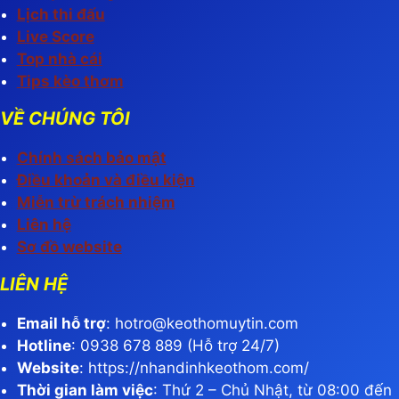
Lịch thi đấu
Live Score
Top nhà cái
Tips kèo thơm
VỀ CHÚNG TÔI
Chính sách bảo mật
Điều khoản và điều kiện
Miễn trừ trách nhiệm
Liên hệ
Sơ đồ website
LIÊN HỆ
Email hỗ trợ
:
hotro@keothomuytin.com
Hotline
: 0938 678 889 (Hỗ trợ 24/7)
Website
: https://nhandinhkeothom.com/
Thời gian làm việc
: Thứ 2 – Chủ Nhật, từ 08:00 đến