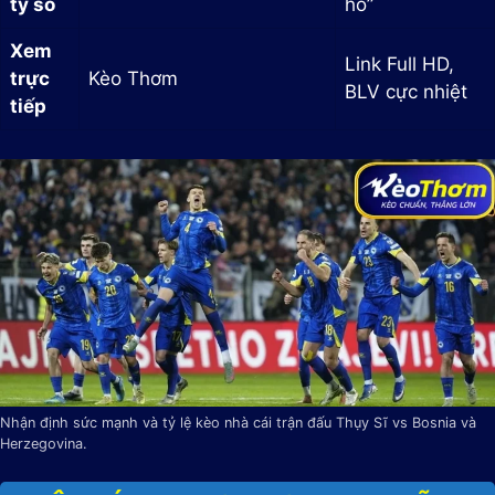
tỷ số
hồ”
Xem
Link Full HD,
trực
Kèo Thơm
BLV cực nhiệt
tiếp
Nhận định sức mạnh và tỷ lệ kèo nhà cái trận đấu Thụy Sĩ vs Bosnia và
Herzegovina.