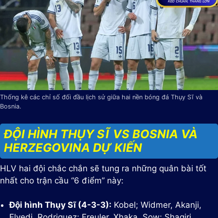
Thống kê các chỉ số đối đầu lịch sử giữa hai nền bóng đá Thụy Sĩ và
Bosnia.
ĐỘI HÌNH THỤY SĨ VS BOSNIA VÀ
HERZEGOVINA DỰ KIẾN
HLV hai đội chắc chắn sẽ tung ra những quân bài tốt
nhất cho trận cầu “6 điểm” này:
Đội hình Thụy Sĩ (4-3-3):
Kobel; Widmer, Akanji,
Elvedi, Rodriguez; Freuler, Xhaka, Sow; Shaqiri,