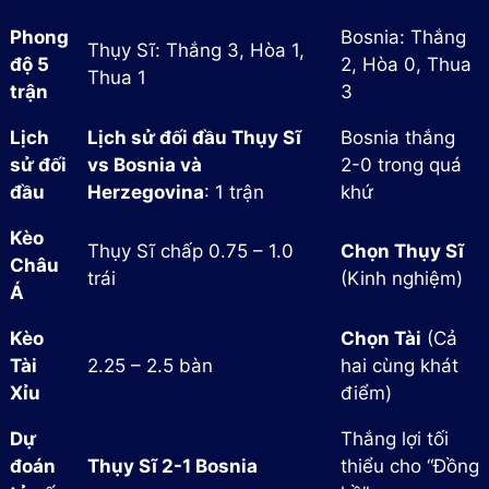
Phong
Bosnia: Thắng
Thụy Sĩ: Thắng 3, Hòa 1,
độ 5
2, Hòa 0, Thua
Thua 1
trận
3
Lịch
Lịch sử đối đầu Thụy Sĩ
Bosnia thắng
sử đối
vs Bosnia và
2-0 trong quá
đầu
Herzegovina
: 1 trận
khứ
Kèo
Thụy Sĩ chấp 0.75 – 1.0
Chọn Thụy Sĩ
Châu
trái
(Kinh nghiệm)
Á
Kèo
Chọn Tài
(Cả
Tài
2.25 – 2.5 bàn
hai cùng khát
Xỉu
điểm)
Dự
Thắng lợi tối
đoán
Thụy Sĩ 2-1 Bosnia
thiểu cho “Đồng