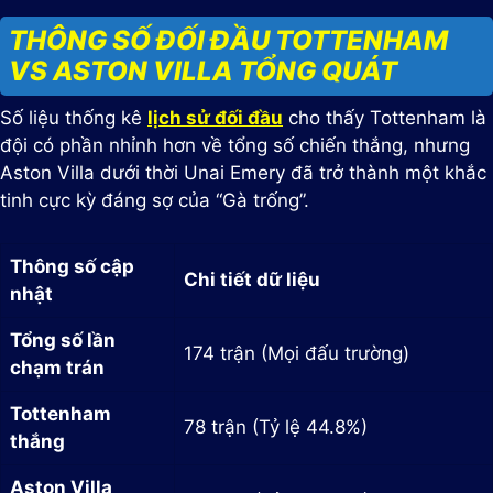
THÔNG SỐ ĐỐI ĐẦU TOTTENHAM
VS ASTON VILLA TỔNG QUÁT
Số liệu thống kê
lịch sử đối đầu
cho thấy Tottenham là
đội có phần nhỉnh hơn về tổng số chiến thắng, nhưng
Aston Villa dưới thời Unai Emery đã trở thành một khắc
tinh cực kỳ đáng sợ của “Gà trống”.
Thông số cập
Chi tiết dữ liệu
nhật
Tổng số lần
174 trận (Mọi đấu trường)
chạm trán
Tottenham
78 trận (Tỷ lệ 44.8%)
thắng
Aston Villa