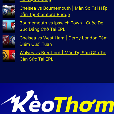
Chelsea vs Bournemouth | Màn So Tài Hấp
Dẫn Tại Stamford Bridge
Bournemouth vs Ipswich Town | Cuộc Đọ
Sức Đáng Chờ Tại EPL
Chelsea vs West Ham | Derby London Tâm
Điểm Cuối Tuần
Wolves vs Brentford | Màn Đọ Sức Cân Tài
Cân Sức Tại EPL