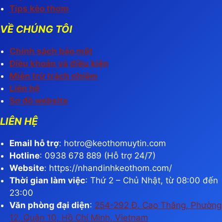
Tips kèo thơm
VỀ CHÚNG TÔI
Chính sách bảo mật
Điều khoản và điều kiện
Miễn trừ trách nhiệm
Liên hệ
Sơ đồ website
LIÊN HỆ
Email hỗ trợ
:
hotro@keothomuytin.com
Hotline
: 0938 678 889 (Hỗ trợ 24/7)
Website
: https://nhandinhkeothom.com/
Thời gian làm việc
: Thứ 2 – Chủ Nhật, từ 08:00 đến
23:00
Văn phòng đại diện
:
254-292 Đ. Cao Thắng, Phường
12, Quận 10, Hồ Chí Minh, Vietnam