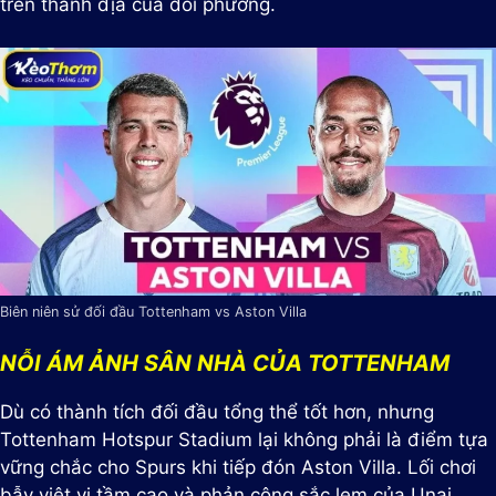
trên thánh địa của đối phương.
Biên niên sử đối đầu Tottenham vs Aston Villa
NỖI ÁM ẢNH SÂN NHÀ CỦA TOTTENHAM
Dù có thành tích đối đầu tổng thể tốt hơn, nhưng
Tottenham Hotspur Stadium lại không phải là điểm tựa
vững chắc cho Spurs khi tiếp đón Aston Villa. Lối chơi
bẫy việt vị tầm cao và phản công sắc lẹm của Unai