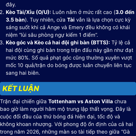
đây.
Kèo Tài/Xỉu (O/U):
Luôn nằm ở mức rất cao (
3.0 đến
3.5 bàn
). Tuy nhiên, cửa
Tài
vẫn là lựa chọn cực kỳ
sáng suốt khi cả Ange và Emery đều không có khái
niệm “lùi sâu phòng ngự kiếm 1 điểm”.
Kèo góc và Kèo cả hai đội ghi bàn (BTTS):
Tỷ lệ cả
hai đội cùng ghi bàn trong trận đấu này gần như đạt
mức 80%. Số quả phạt góc cũng thường xuyên vượt
mốc 10 quả/trận do bóng được luân chuyển liên tục
sang hai biên.
KẾT LUẬN
Trận đại chiến giữa
Tottenham vs Aston Villa
chưa
bao giờ làm người hâm mộ trung lập thất vọng. Đây là
cuộc đối đầu của thứ bóng đá hiện đại, tốc độ và
không khoan nhượng. Với phong độ ổn định của cả hai
trong năm 2026, những màn so tài tiếp theo giữa “Gà