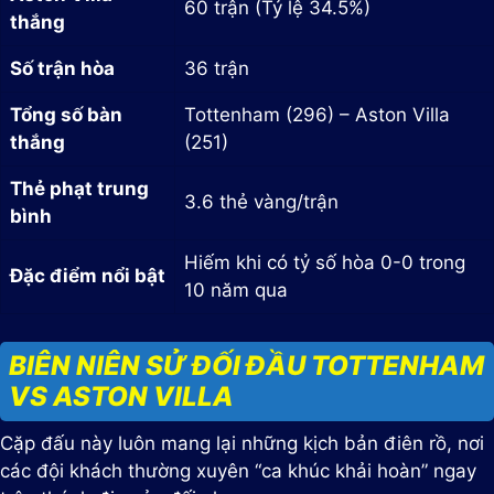
60 trận (Tỷ lệ 34.5%)
thắng
Số trận hòa
36 trận
Tổng số bàn
Tottenham (296) – Aston Villa
thắng
(251)
Thẻ phạt trung
3.6 thẻ vàng/trận
bình
Hiếm khi có tỷ số hòa 0-0 trong
Đặc điểm nổi bật
10 năm qua
BIÊN NIÊN SỬ ĐỐI ĐẦU TOTTENHAM
VS ASTON VILLA
Cặp đấu này luôn mang lại những kịch bản điên rồ, nơi
các đội khách thường xuyên “ca khúc khải hoàn” ngay