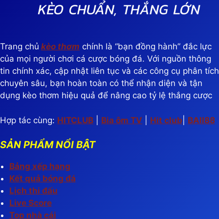
Trang chủ
kèo thơm
chính là “bạn đồng hành” đắc lực
của mọi người chơi cá cược bóng đá. Với nguồn thông
tin chính xác, cập nhật liên tục và các công cụ phân tích
chuyên sâu, bạn hoàn toàn có thể nhận diện và tận
dụng kèo thơm hiệu quả để nâng cao tỷ lệ thắng cược
Hợp tác cùng:
HITCLUB
|
Bia ôm TV
|
Hit club
|
BAll88
SẢN PHẨM NỔI BẬT
Bảng xếp hạng
Kết quả bóng đá
Lịch thi đấu
Live Score
Top nhà cái