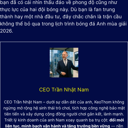
bạn đã có cái nhìn thấu đáo về phong độ cũng như
thực lực của hai đội bóng này. Dù bạn là fan trung
thành hay một nhà đầu tư, đây chắc chắn là trận cầu
không thể bỏ qua trong lịch trình bóng đá Anh mùa giải
2026.
CEO Trần Nhật Nam
CEO Trần Nhật Nam – dưới sự dẫn dắt của anh, KeoThom không
ngừng mở rộng hệ sinh thái trò chơi, tích hợp công nghệ bảo mật
tiên tiến và xây dựng cộng đồng người chơi gắn kết, lành mạnh.
Triết lý kinh doanh của anh Nam xoay quanh ba trụ cột:
đổi mới
liên tục, minh bạch vận hành và tăng trưởng bền vững
— nền