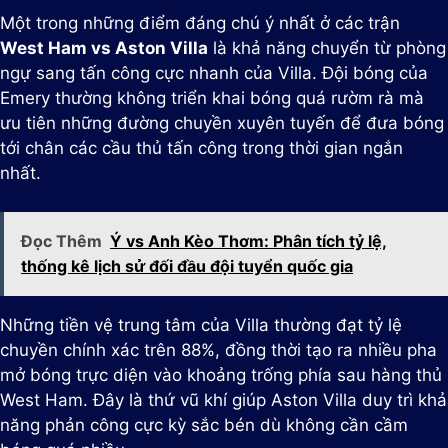
Một trong những điểm đáng chú ý nhất ở các trận
West Ham vs Aston Villa
là khả năng chuyển từ phòng
ngự sang tấn công cực nhanh của Villa. Đội bóng của
Emery thường không triển khai bóng quá rườm rà mà
ưu tiên những đường chuyền xuyên tuyến để đưa bóng
tới chân các cầu thủ tấn công trong thời gian ngắn
nhất.
Đọc Thêm
Ý vs Anh Kèo Thơm: Phân tích tỷ lệ,
thống kê lịch sử đối đầu đội tuyển quốc gia
Những tiền vệ trung tâm của Villa thường đạt tỷ lệ
chuyền chính xác trên 88%, đồng thời tạo ra nhiều pha
mở bóng trực diện vào khoảng trống phía sau hàng thủ
West Ham. Đây là thứ vũ khí giúp Aston Villa duy trì khả
năng phản công cực kỳ sắc bén dù không cần cầm