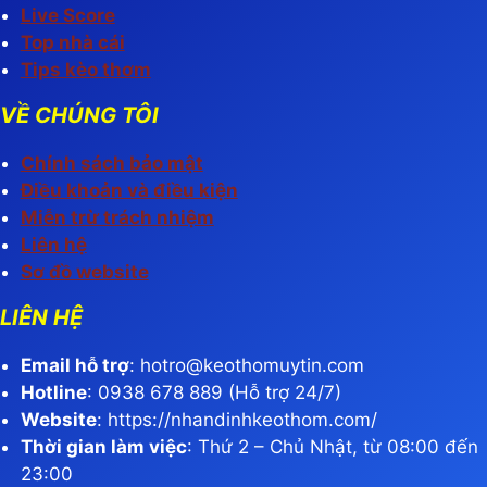
Live Score
Top nhà cái
Tips kèo thơm
VỀ CHÚNG TÔI
Chính sách bảo mật
Điều khoản và điều kiện
Miễn trừ trách nhiệm
Liên hệ
Sơ đồ website
LIÊN HỆ
Email hỗ trợ
:
hotro@keothomuytin.com
Hotline
: 0938 678 889 (Hỗ trợ 24/7)
Website
: https://nhandinhkeothom.com/
Thời gian làm việc
: Thứ 2 – Chủ Nhật, từ 08:00 đến
23:00