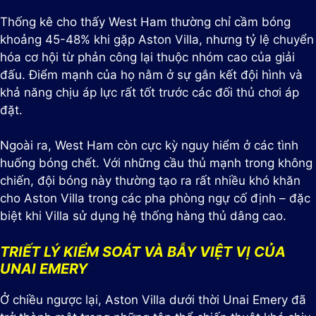
Thống kê cho thấy West Ham thường chỉ cầm bóng
khoảng 45-48% khi gặp Aston Villa, nhưng tỷ lệ chuyển
hóa cơ hội từ phản công lại thuộc nhóm cao của giải
đấu. Điểm mạnh của họ nằm ở sự gắn kết đội hình và
khả năng chịu áp lực rất tốt trước các đối thủ chơi áp
đặt.
Ngoài ra, West Ham còn cực kỳ nguy hiểm ở các tình
huống bóng chết. Với những cầu thủ mạnh trong không
chiến, đội bóng này thường tạo ra rất nhiều khó khăn
cho Aston Villa trong các pha phòng ngự cố định – đặc
biệt khi Villa sử dụng hệ thống hàng thủ dâng cao.
TRIẾT LÝ KIỂM SOÁT VÀ BẪY VIỆT VỊ CỦA
UNAI EMERY
Ở chiều ngược lại, Aston Villa dưới thời Unai Emery đã