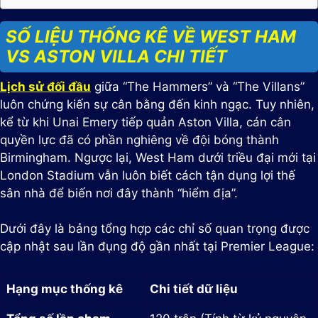
SỐ LIỆU THỐNG KÊ VỀ WEST HAM
VS ASTON VILLA CHI TIẾT
Lịch sử đối đầu
giữa “The Hammers” và “The Villans”
luôn chứng kiến sự cân bằng đến kinh ngạc. Tuy nhiên,
kể từ khi Unai Emery tiếp quản Aston Villa, cán cân
quyền lực đã có phần nghiêng về đội bóng thành
Birmingham. Ngược lại, West Ham dưới triều đại mới tại
London Stadium vẫn luôn biết cách tận dụng lợi thế
sân nhà để biến nơi đây thành “hiểm địa”.
Dưới đây là bảng tổng hợp các chỉ số quan trọng được
cập nhật sau lần đụng độ gần nhất tại Premier League:
Hạng mục thống kê
Chi tiết dữ liệu