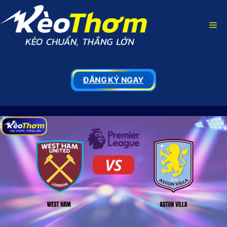
Chuyển
đến
Me
nội
dung
ĐĂNG KÝ NGAY