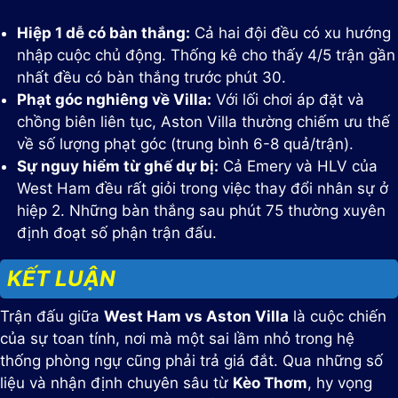
Hiệp 1 dễ có bàn thắng:
Cả hai đội đều có xu hướng
nhập cuộc chủ động. Thống kê cho thấy 4/5 trận gần
nhất đều có bàn thắng trước phút 30.
Phạt góc nghiêng về Villa:
Với lối chơi áp đặt và
chồng biên liên tục, Aston Villa thường chiếm ưu thế
về số lượng phạt góc (trung bình 6-8 quả/trận).
Sự nguy hiểm từ ghế dự bị:
Cả Emery và HLV của
West Ham đều rất giỏi trong việc thay đổi nhân sự ở
hiệp 2. Những bàn thắng sau phút 75 thường xuyên
định đoạt số phận trận đấu.
KẾT LUẬN
Trận đấu giữa
West Ham vs Aston Villa
là cuộc chiến
của sự toan tính, nơi mà một sai lầm nhỏ trong hệ
thống phòng ngự cũng phải trả giá đắt. Qua những số
liệu và nhận định chuyên sâu từ
Kèo Thơm
, hy vọng