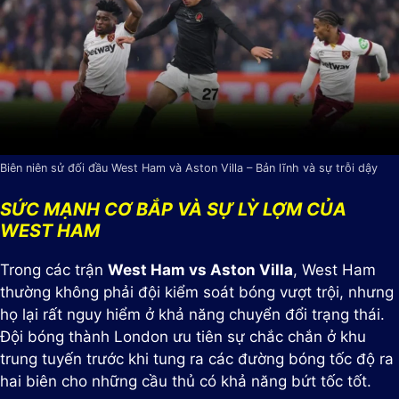
Biên niên sử đối đầu West Ham và Aston Villa – Bản lĩnh và sự trỗi dậy
SỨC MẠNH CƠ BẮP VÀ SỰ LỲ LỢM CỦA
WEST HAM
Trong các trận
West Ham vs Aston Villa
, West Ham
thường không phải đội kiểm soát bóng vượt trội, nhưng
họ lại rất nguy hiểm ở khả năng chuyển đổi trạng thái.
Đội bóng thành London ưu tiên sự chắc chắn ở khu
trung tuyến trước khi tung ra các đường bóng tốc độ ra
hai biên cho những cầu thủ có khả năng bứt tốc tốt.