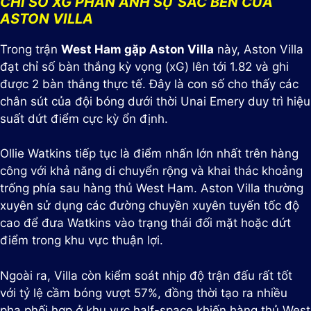
CHỈ SỐ XG PHẢN ÁNH SỰ SẮC BÉN CỦA
ASTON VILLA
Trong trận
West Ham gặp Aston Villa
này, Aston Villa
đạt chỉ số bàn thắng kỳ vọng (xG) lên tới 1.82 và ghi
được 2 bàn thắng thực tế. Đây là con số cho thấy các
chân sút của đội bóng dưới thời Unai Emery duy trì hiệu
suất dứt điểm cực kỳ ổn định.
Ollie Watkins tiếp tục là điểm nhấn lớn nhất trên hàng
công với khả năng di chuyển rộng và khai thác khoảng
trống phía sau hàng thủ West Ham. Aston Villa thường
xuyên sử dụng các đường chuyền xuyên tuyến tốc độ
cao để đưa Watkins vào trạng thái đối mặt hoặc dứt
điểm trong khu vực thuận lợi.
Ngoài ra, Villa còn kiểm soát nhịp độ trận đấu rất tốt
với tỷ lệ cầm bóng vượt 57%, đồng thời tạo ra nhiều
pha phối hợp ở khu vực half-space khiến hàng thủ West