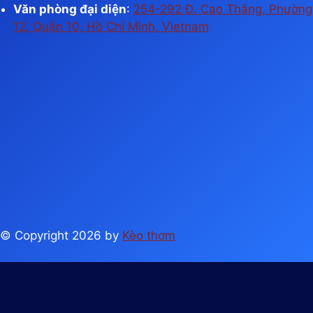
Văn phòng đại diện
:
254-292 Đ. Cao Thắng, Phường
12, Quận 10, Hồ Chí Minh, Vietnam
© Copyright 2026 by
Kèo thơm