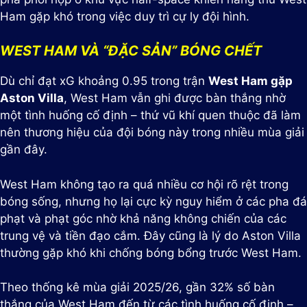
Ham gặp khó trong việc duy trì cự ly đội hình.
WEST HAM VÀ “ĐẶC SẢN” BÓNG CHẾT
Dù chỉ đạt xG khoảng 0.95 trong trận
West Ham gặp
Aston Villa
, West Ham vẫn ghi được bàn thắng nhờ
một tình huống cố định – thứ vũ khí quen thuộc đã làm
nên thương hiệu của đội bóng này trong nhiều mùa giải
gần đây.
West Ham không tạo ra quá nhiều cơ hội rõ rệt trong
bóng sống, nhưng họ lại cực kỳ nguy hiểm ở các pha đá
phạt và phạt góc nhờ khả năng không chiến của các
trung vệ và tiền đạo cắm. Đây cũng là lý do Aston Villa
thường gặp khó khi chống bóng bổng trước West Ham.
Theo thống kê mùa giải 2025/26, gần 32% số bàn
thắng của West Ham đến từ các tình huống cố định –