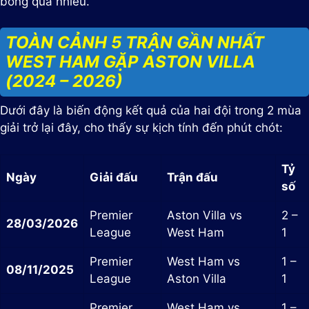
bóng quá nhiều.
TOÀN CẢNH 5 TRẬN GẦN NHẤT
WEST HAM GẶP ASTON VILLA
(2024 – 2026)
Dưới đây là biến động kết quả của hai đội trong 2 mùa
giải trở lại đây, cho thấy sự kịch tính đến phút chót:
Tỷ
Ngày
Giải đấu
Trận đấu
số
Premier
Aston Villa vs
2 –
28/03/2026
League
West Ham
1
Premier
West Ham vs
1 –
08/11/2025
League
Aston Villa
1
Premier
West Ham vs
1 –