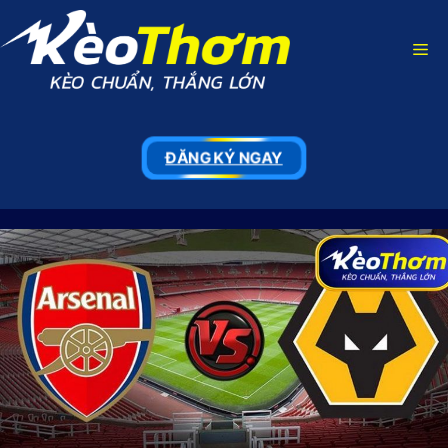
Chuyển
đến
Me
nội
dung
ĐĂNG KÝ NGAY