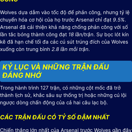
Wolves dựa dẫm vào tốc độ để phản công, nhưng tỷ lệ
chuyển hóa cơ hội của họ trước Arsenal chỉ đạt
9.5%
.
Arsenal đã cải thiện khả năng chống phản công với số
lần tắc bóng thành công đạt
18 lần/trận
. Sự bọc lót kín
kẽ đã hạn chế tối đa các cú sút trúng đích của Wolves
xuống còn trung bình
2.8 lần mỗi trận
.
KỶ LỤC VÀ NHỮNG TRẬN ĐẤU
ĐÁNG NHỚ
Trong hành trình 127 trận, có những cột mốc đã trở
thành lịch sử, khắc sâu sự thống trị hoặc những cú lội
ngược dòng chấn động của cả hai câu lạc bộ.
CÁC TRẬN ĐẤU CÓ TỶ SỐ ĐẬM NHẤT
Chiến thắng lớn nhất của Arsenal trước Wolves gần đây