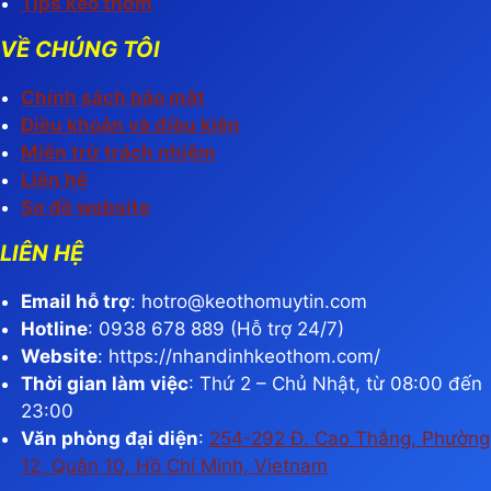
Tips kèo thơm
VỀ CHÚNG TÔI
Chính sách bảo mật
Điều khoản và điều kiện
Miễn trừ trách nhiệm
Liên hệ
Sơ đồ website
LIÊN HỆ
Email hỗ trợ
:
hotro@keothomuytin.com
Hotline
: 0938 678 889 (Hỗ trợ 24/7)
Website
: https://nhandinhkeothom.com/
Thời gian làm việc
: Thứ 2 – Chủ Nhật, từ 08:00 đến
23:00
Văn phòng đại diện
:
254-292 Đ. Cao Thắng, Phường
12, Quận 10, Hồ Chí Minh, Vietnam