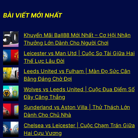
BÀI VIẾT MỚI NHẤT
Khuyến Mãi Ball88 Mới Nhất – Cơ Hội Nhận
Thưởng Lớn Dành Cho Người Chơi
Leicester vs Man Utd | Cuộc So Tài Giữa Hai
Thế Lực Lâu Đời
Leeds United vs Fulham | Màn Đọ Sức Cân
Bằng Đáng Chờ Đợi
Wolves vs Leeds United | Cuộc Đua Điểm Số
Đầy Căng Thẳng
Sunderland vs Aston Villa | Thử Thách Lớn
Dành Cho Chủ Nhà
Chelsea vs Leicester | Cuộc Chạm Trán Giữa
Hai Cựu Vương