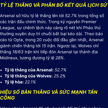
TỶ LỆ THẮNG VÀ PHÂN BỔ KẾT QUẢ LỊCH SỬ
Arsenal sở hữu tỷ lệ thắng lên tới
52.7%
trong tổng số
các trận đấu chính thức. Trong kỷ nguyên Premier
League, sự chênh lệch này càng rõ nét khi Pháo thủ
thường xuyên duy trì chuỗi bất bại kéo dài. Theo báo
cáo từ Opta, trong 20 cuộc đối đầu gần nhất, Arsenal
giành chiến thắng tới
15 trận
. Ngược lại, Wolves chỉ
thắng
18/63 trận
khi tiếp đón Arsenal tại thánh địa
Molineux, tương đương tỷ lệ
28%
.
Tỷ lệ thắng của Arsenal:
52.7%
Tỷ lệ thắng của Wolves:
25.2%
Tỷ lệ hòa:
22.1%
HIỆU SỐ BÀN THẮNG VÀ SỨC MẠNH TẤN
CÔNG