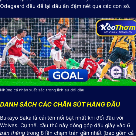
Odegaard đều để lại dấu ấn đậm nét qua các con số.
Những cá nhân xuất sắc trong lịch sử đối đầu
DANH SÁCH CÁC CHÂN SÚT HÀNG ĐẦU
Bukayo Saka là cái tên nổi bật nhất khi đối đầu với
Wolves. Cụ thể, cầu thủ này đóng góp dấu giày vào
6
bàn thắng
trong 8 lần chạm trán gần nhất (bao gồm cả