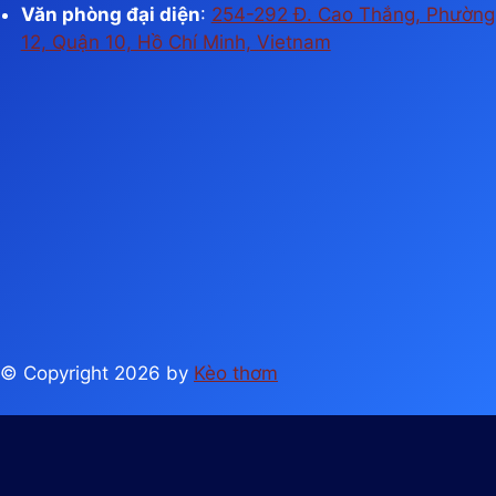
Văn phòng đại diện
:
254-292 Đ. Cao Thắng, Phường
12, Quận 10, Hồ Chí Minh, Vietnam
© Copyright 2026 by
Kèo thơm