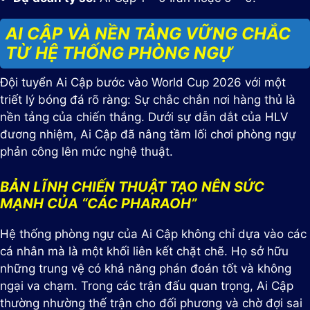
AI CẬP VÀ NỀN TẢNG VỮNG CHẮC
TỪ HỆ THỐNG PHÒNG NGỰ
Đội tuyển Ai Cập bước vào World Cup 2026 với một
triết lý bóng đá rõ ràng: Sự chắc chắn nơi hàng thủ là
nền tảng của chiến thắng. Dưới sự dẫn dắt của HLV
đương nhiệm, Ai Cập đã nâng tầm lối chơi phòng ngự
phản công lên mức nghệ thuật.
BẢN LĨNH CHIẾN THUẬT TẠO NÊN SỨC
MẠNH CỦA “CÁC PHARAOH”
Hệ thống phòng ngự của Ai Cập không chỉ dựa vào các
cá nhân mà là một khối liên kết chặt chẽ. Họ sở hữu
những trung vệ có khả năng phán đoán tốt và không
ngại va chạm. Trong các trận đấu quan trọng, Ai Cập
thường nhường thế trận cho đối phương và chờ đợi sai