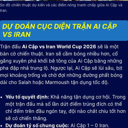
Sơ đồ chiến thuật dự kiến và các điểm nóng tranh chấp giữa Ai Cập và
Iran.
DỰ ĐOÁN CỤC DIỆN TRẬN AI CẬP
VS IRAN
Trận đấu
Ai Cập vs Iran World Cup 2026
sẽ là một
bàn cờ chiến thuật. Iran sẽ cầm bóng nhiều hơn, cố
gắng xuyên phá khối bê tông của Ai Cập bằng những
pha đập nhả trung lộ. Ngược lại, Ai Cập sẽ lùi sâu, bịt
mọi khoảng trống và chờ đợi những đường phất bóng
dài cho Salah hoặc Marmoush tận dụng tốc độ.
Yếu tố quyết định:
Khả năng tận dụng cơ hội. Trong
một trận đấu mà số lần dứt điểm trúng đích có thể
chỉ đếm trên đầu ngón tay, đội nào chắt chiu tốt hơn
sẽ có chiến thắng.
Dự đoán tỷ số chung cuộc:
Ai Cập 1 – 0 Iran.