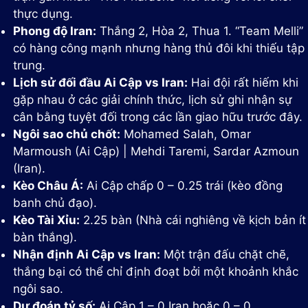
thực dụng.
Phong độ Iran:
Thắng 2, Hòa 2, Thua 1. “Team Melli”
có hàng công mạnh nhưng hàng thủ đôi khi thiếu tập
trung.
Lịch sử đối đầu Ai Cập vs Iran:
Hai đội rất hiếm khi
gặp nhau ở các giải chính thức, lịch sử ghi nhận sự
cân bằng tuyệt đối trong các lần giao hữu trước đây.
Ngôi sao chủ chốt:
Mohamed Salah, Omar
Marmoush (Ai Cập) | Mehdi Taremi, Sardar Azmoun
(Iran).
Kèo Châu Á:
Ai Cập chấp 0 – 0.25 trái (kèo đồng
banh chủ đạo).
Kèo Tài Xỉu:
2.25 bàn (Nhà cái nghiêng về kịch bản ít
bàn thắng).
Nhận định Ai Cập vs Iran:
Một trận đấu chặt chẽ,
thắng bại có thể chỉ định đoạt bởi một khoảnh khắc
ngôi sao.
Dự đoán tỷ số:
Ai Cập 1 – 0 Iran hoặc 0 – 0.