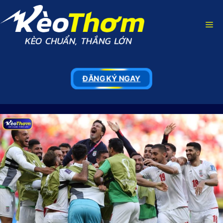
Chuyển
đến
Me
nội
dung
ĐĂNG KÝ NGAY