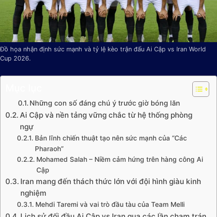
Đồ họa nhận định sức mạnh và tỷ lệ kèo trận đấu Ai Cập vs Iran World
Cup 2026.
Mục lục
Những con số đáng chú ý trước giờ bóng lăn
Ai Cập và nền tảng vững chắc từ hệ thống phòng
ngự
Bản lĩnh chiến thuật tạo nên sức mạnh của “Các
Pharaoh”
Mohamed Salah – Niềm cảm hứng trên hàng công Ai
Cập
Iran mang đến thách thức lớn với đội hình giàu kinh
nghiệm
Mehdi Taremi và vai trò đầu tàu của Team Melli
Lịch sử đối đầu Ai Cập vs Iran qua các lần chạm trán