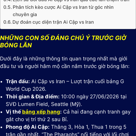
Phân tích kèo cược Ai Cập vs Iran từ góc nhìn
chuyên gia
Dự đoán cục diện trận Ai Cập vs Iran
NHỮNG CON SỐ ĐÁNG CHÚ Ý TRƯỚC GIỜ
BÓNG LĂN
Dưới đây là những thông tin quan trọng nhất mà giới
đầu tư và người hâm mộ cần nắm trước giờ bóng lăn:
Trận đấu:
Ai Cập vs Iran – Lượt trận cuối bảng G
World Cup 2026.
Thời gian & Địa điểm:
10:00 ngày 27/06/2026 tại
SVĐ Lumen Field, Seattle (Mỹ).
Vị thế
bảng xếp hạng
:
Cả hai đang cạnh tranh gay
gắt cho vị trí thứ 2 sau Bỉ.
Phong độ Ai Cập:
Thắng 3, Hòa 1, Thua 1 trong 5
trận gần nhất. “The Pharaohs” nổi tiếng với lối chơi