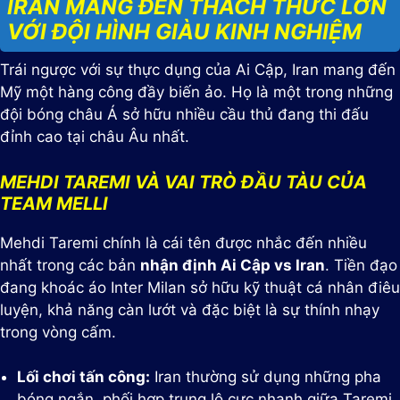
IRAN MANG ĐẾN THÁCH THỨC LỚN
VỚI ĐỘI HÌNH GIÀU KINH NGHIỆM
Trái ngược với sự thực dụng của Ai Cập, Iran mang đến
Mỹ một hàng công đầy biến ảo. Họ là một trong những
đội bóng châu Á sở hữu nhiều cầu thủ đang thi đấu
đỉnh cao tại châu Âu nhất.
MEHDI TAREMI VÀ VAI TRÒ ĐẦU TÀU CỦA
TEAM MELLI
Mehdi Taremi chính là cái tên được nhắc đến nhiều
nhất trong các bản
nhận định Ai Cập vs Iran
. Tiền đạo
đang khoác áo Inter Milan sở hữu kỹ thuật cá nhân điêu
luyện, khả năng càn lướt và đặc biệt là sự thính nhạy
trong vòng cấm.
Lối chơi tấn công:
Iran thường sử dụng những pha
bóng ngắn, phối hợp trung lộ cực nhanh giữa Taremi