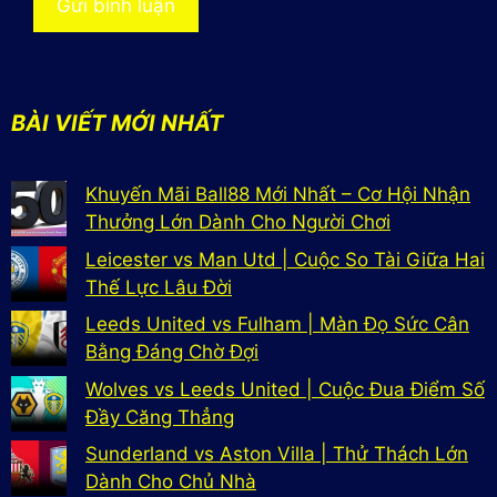
BÀI VIẾT MỚI NHẤT
Khuyến Mãi Ball88 Mới Nhất – Cơ Hội Nhận
Thưởng Lớn Dành Cho Người Chơi
Leicester vs Man Utd | Cuộc So Tài Giữa Hai
Thế Lực Lâu Đời
Leeds United vs Fulham | Màn Đọ Sức Cân
Bằng Đáng Chờ Đợi
Wolves vs Leeds United | Cuộc Đua Điểm Số
Đầy Căng Thẳng
Sunderland vs Aston Villa | Thử Thách Lớn
Dành Cho Chủ Nhà