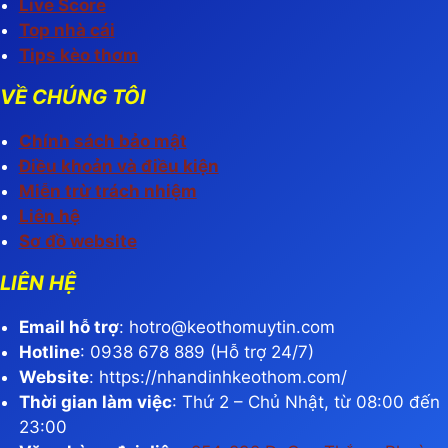
Live Score
Top nhà cái
Tips kèo thơm
VỀ CHÚNG TÔI
Chính sách bảo mật
Điều khoản và điều kiện
Miễn trừ trách nhiệm
Liên hệ
Sơ đồ website
LIÊN HỆ
Email hỗ trợ
:
hotro@keothomuytin.com
Hotline
: 0938 678 889 (Hỗ trợ 24/7)
Website
: https://nhandinhkeothom.com/
Thời gian làm việc
: Thứ 2 – Chủ Nhật, từ 08:00 đến
23:00