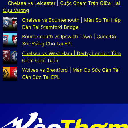
Chelsea vs Leicester | Cuộc Chạm Trán Giữa Hai
Cựu Vương
Chelsea vs Bournemouth | Màn So Tài Hấp
Dẫn Tại Stamford Bridge
Bournemouth vs Ipswich Town | Cuộc Đọ
Sức Đáng Chờ Tại EPL
Chelsea vs West Ham | Derby London Tâm
Điểm Cuối Tuần
Wolves vs Brentford | Màn Đọ Sức Cân Tài
Cân Sức Tại EPL