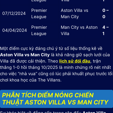
Premier
Aston Villa vs
0 –
07/12/2024
League
Man City
0
Premier
Man City vs Aston
4 –
04/04/2024
League
Villa
1
Một điểm cực kỳ đáng chú ý từ số liệu thống kê về
Aston Villa vs Man City
là khả năng giữ sạch lưới của
Villa đã được cải thiện. Theo
lịch sử đối đầu
, trận
thắng 1-0 hồi tháng 10/2025 là minh chứng rõ nét nhất
cho việc “nhà vua” cũng có lúc phải khuất phục trước lối
chơi khoa học của The Villans.
PHÂN TÍCH ĐIỂM NÓNG CHIẾN
THUẬT ASTON VILLA VS MAN CITY
Sự khác biệt về đẳng cấp trong cặp đấu
Aston Villa