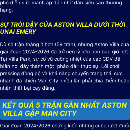
phô diễn sức mạnh áp đảo nhờ dàn siêu sao thượng
hạng.
SỰ TRỖI DẬY CỦA ASTON VILLA DƯỚI THỜI
UNAI EMERY
Dù số trận thắng ít hơn (59 trận), nhưng Aston Villa của
giai đoạn 2024-2026 đã trở nên lỳ lợm hơn bao giờ hết.
Tại Villa Park, sự cổ vũ cuồng nhiệt của các CĐV đã
biến nơi đây thành một “pháo đài” thực sự. Lối chơi
pressing đồng bộ và khả năng chuyển trạng thái cực
nhanh đã khiến Man City nhiều lần phải chia điểm hoặc
nhận thất bại cay đắng.
KẾT QUẢ 5 TRẬN GẦN NHẤT ASTON
VILLA GẶP MAN CITY
Giai đoạn 2024-2026 chứng kiến những cuộc rượt đuổi