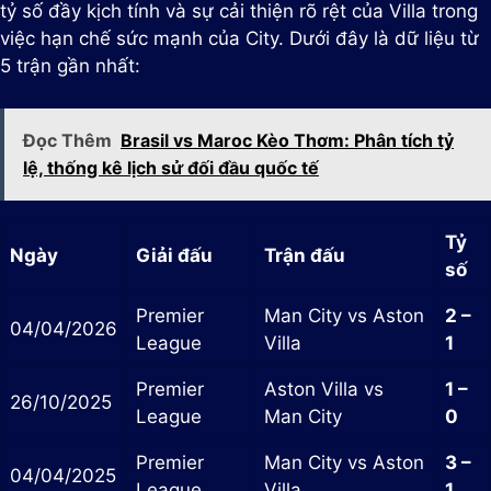
tỷ số đầy kịch tính và sự cải thiện rõ rệt của Villa trong
việc hạn chế sức mạnh của City. Dưới đây là dữ liệu từ
5 trận gần nhất:
Đọc Thêm
Brasil vs Maroc Kèo Thơm: Phân tích tỷ
lệ, thống kê lịch sử đối đầu quốc tế
Tỷ
Ngày
Giải đấu
Trận đấu
số
Premier
Man City vs Aston
2 –
04/04/2026
League
Villa
1
Premier
Aston Villa vs
1 –
26/10/2025
League
Man City
0
Premier
Man City vs Aston
3 –
04/04/2025
League
Villa
1