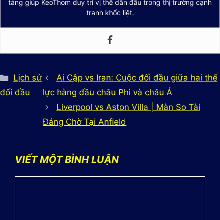
tảng giúp KeoThom duy trì vị thế dẫn đầu trong thị trường cạnh
tranh khốc liệt.
Danh
Lịch sử
Ai Cập vs Iran: Cuộc đối đầu giữa hai thế
mục
đối đầu
lực hàng đầu châu Phi và châu Á
Liverpool vs Aston Villa | Màn So Tài
Đáng Chờ Tại Anfield
VIẾT MỘT BÌNH LUẬN
Bình
luận