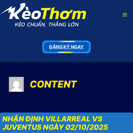
Chuyển
đến
Me
nội
dung
ĐĂNG KÝ NGAY
CONTENT
NHẬN ĐỊNH VILLARREAL VS
JUVENTUS NGÀY 02/10/2025