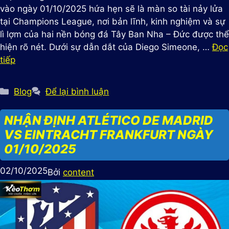
vào ngày 01/10/2025 hứa hẹn sẽ là màn so tài nảy lửa
tại Champions League, nơi bản lĩnh, kinh nghiệm và sự
lì lợm của hai nền bóng đá Tây Ban Nha – Đức được thể
hiện rõ nét. Dưới sự dẫn dắt của Diego Simeone, …
Đọc
tiếp
Danh
Blog
Để lại bình luận
mục
NHẬN ĐỊNH ATLÉTICO DE MADRID
VS EINTRACHT FRANKFURT NGÀY
01/10/2025
02/10/2025
Bởi
content