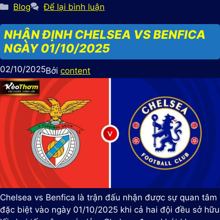
Danh
Blog
Để lại bình luận
mục
NHẬN ĐỊNH CHELSEA VS BENFICA
NGÀY 01/10/2025
02/10/2025
Bởi
content
Chelsea vs Benfica là trận đấu nhận được sự quan tâm
đặc biệt vào ngày 01/10/2025 khi cả hai đội đều sở hữu