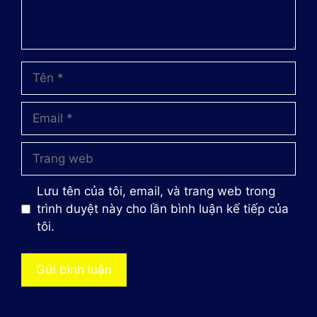
Tên
Email
Trang
web
Lưu tên của tôi, email, và trang web trong
trình duyệt này cho lần bình luận kế tiếp của
tôi.