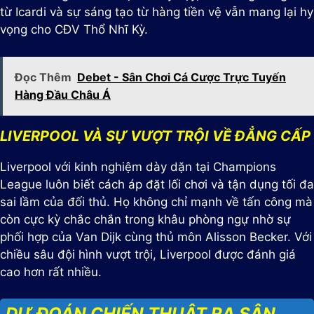
từ Icardi và sự sáng tạo từ hàng tiền vệ vẫn mang lại hy
vọng cho CĐV Thổ Nhĩ Kỳ.
Đọc Thêm
Debet - Sân Chơi Cá Cược Trực Tuyến
Hàng Đầu Châu Á
LIVERPOOL VÀ SỰ VƯỢT TRỘI VỀ ĐẲNG CẤP
Liverpool với kinh nghiệm dày dặn tại Champions
League luôn biết cách áp đặt lối chơi và tận dụng tối đa
sai lầm của đối thủ. Họ không chỉ mạnh về tấn công mà
còn cực kỳ chắc chắn trong khâu phòng ngự nhờ sự
phối hợp của Van Dijk cùng thủ môn Alisson Becker. Với
chiều sâu đội hình vượt trội, Liverpool được đánh giá
cao hơn rất nhiều.
DỰ ĐOÁN CHIẾN THUẬT RA SÂN