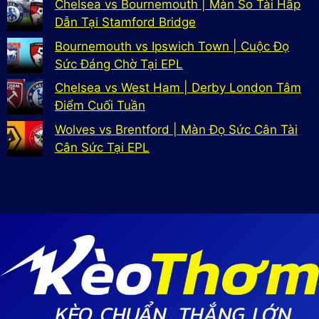
Chelsea vs Bournemouth | Màn So Tài Hấp
Dẫn Tại Stamford Bridge
Bournemouth vs Ipswich Town | Cuộc Đọ
Sức Đáng Chờ Tại EPL
Chelsea vs West Ham | Derby London Tâm
Điểm Cuối Tuần
Wolves vs Brentford | Màn Đọ Sức Cân Tài
Cân Sức Tại EPL