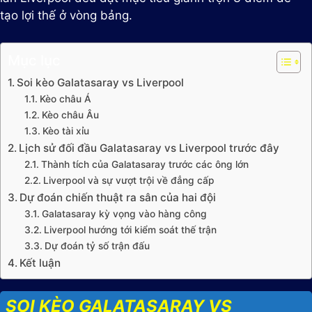
tạo lợi thế ở vòng bảng.
Mục lục
Soi kèo Galatasaray vs Liverpool
Kèo châu Á
Kèo châu Âu
Kèo tài xỉu
Lịch sử đối đầu Galatasaray vs Liverpool trước đây
Thành tích của Galatasaray trước các ông lớn
Liverpool và sự vượt trội về đẳng cấp
Dự đoán chiến thuật ra sân của hai đội
Galatasaray kỳ vọng vào hàng công
Liverpool hướng tới kiểm soát thế trận
Dự đoán tỷ số trận đấu
Kết luận
SOI KÈO GALATASARAY VS