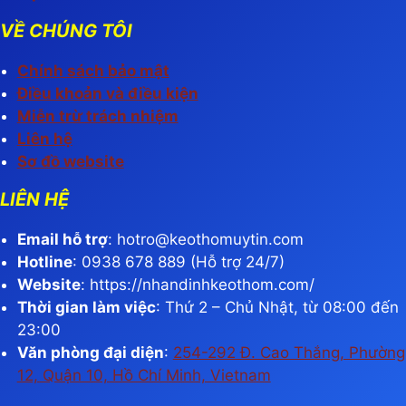
VỀ CHÚNG TÔI
Chính sách bảo mật
Điều khoản và điều kiện
Miễn trừ trách nhiệm
Liên hệ
Sơ đồ website
LIÊN HỆ
Email hỗ trợ
:
hotro@keothomuytin.com
Hotline
: 0938 678 889 (Hỗ trợ 24/7)
Website
: https://nhandinhkeothom.com/
Thời gian làm việc
: Thứ 2 – Chủ Nhật, từ 08:00 đến
23:00
Văn phòng đại diện
:
254-292 Đ. Cao Thắng, Phường
12, Quận 10, Hồ Chí Minh, Vietnam