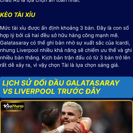
KÈO TÀI XỈU
Mức tài xỉu được ấn định khoảng 3 bàn. Đây là con số
hợp lý bởi cả hai đều sở hữu hàng công mạnh mẽ.
Galatasaray có thể ghi bàn nhờ sự xuất sắc của Icardi,
nhưng Liverpool nhiều khả năng sẽ chiếm ưu thế và ghi
nhiều bàn thắng. Kịch bản trận đấu có từ 3 bàn trở lên
rất dễ xảy ra, vì vậy chọn Tài là lựa chọn sáng giá.
LỊCH SỬ ĐỐI ĐẦU GALATASARAY
VS LIVERPOOL TRƯỚC ĐÂY