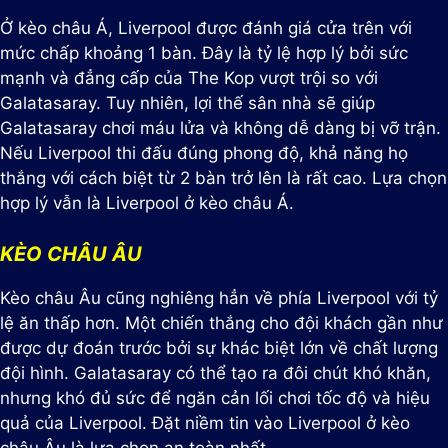
Ở kèo châu Á, Liverpool được đánh giá cửa trên với
mức chấp khoảng 1 bàn. Đây là tỷ lệ hợp lý bởi sức
mạnh và đẳng cấp của The Kop vượt trội so với
Galatasaray. Tuy nhiên, lợi thế sân nhà sẽ giúp
Galatasaray chơi máu lửa và không dễ dàng bị vỡ trận.
Nếu Liverpool thi đấu đúng phong độ, khả năng họ
thắng với cách biệt từ 2 bàn trở lên là rất cao. Lựa chọn
hợp lý vẫn là Liverpool ở kèo châu Á.
KÈO CHÂU ÂU
Kèo châu Âu cũng nghiêng hẳn về phía Liverpool với tỷ
lệ ăn thấp hơn. Một chiến thắng cho đội khách gần như
được dự đoán trước bởi sự khác biệt lớn về chất lượng
đội hình. Galatasaray có thể tạo ra đôi chút khó khăn,
nhưng khó đủ sức để ngăn cản lối chơi tốc độ và hiệu
quả của Liverpool. Đặt niềm tin vào Liverpool ở kèo
châu Âu là lựa chọn an toàn nhất.