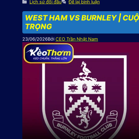
Danh
Lịch sử đối đầu
Để lại bình luận
mục
WEST HAM VS BURNLEY | CU
TRỌNG
23/06/2026
Bởi
CEO Trần Nhật Nam