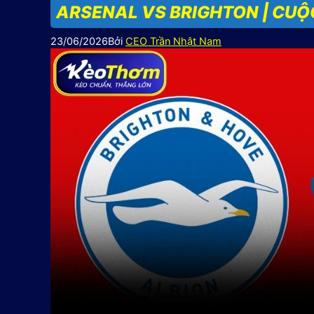
ARSENAL VS BRIGHTON | CUỘ
23/06/2026
Bởi
CEO Trần Nhật Nam