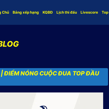
g Chủ
Bảng xếp hạng
KQBĐ
Lịch thi đấu
Livescore
Top 
BLOG
| ĐIỂM NÓNG CUỘC ĐUA TOP ĐẦU