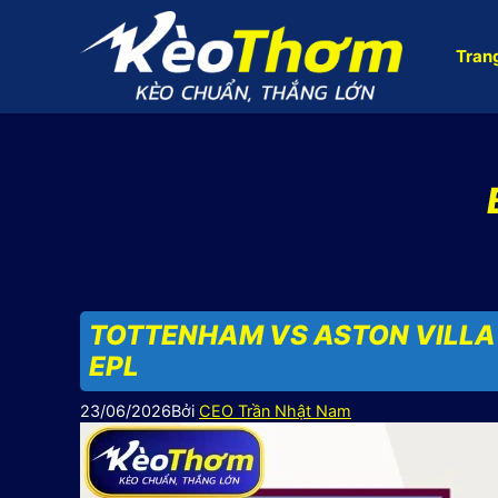
Chuyển
đến
Tran
nội
dung
TOTTENHAM VS ASTON VILLA 
EPL
23/06/2026
Bởi
CEO Trần Nhật Nam