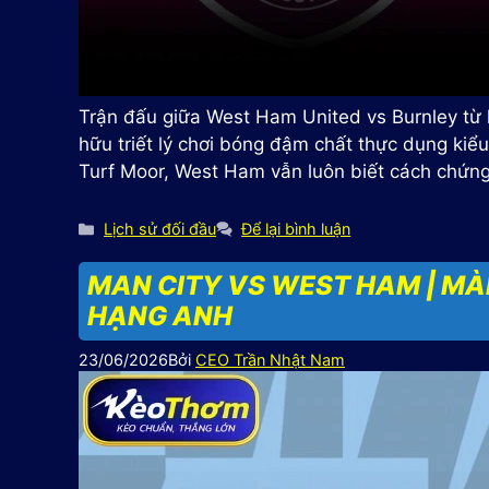
Trận đấu giữa West Ham United vs Burnley từ l
hữu triết lý chơi bóng đậm chất thực dụng kiểu
Turf Moor, West Ham vẫn luôn biết cách chứn
Danh
Lịch sử đối đầu
Để lại bình luận
mục
MAN CITY VS WEST HAM | M
HẠNG ANH
23/06/2026
Bởi
CEO Trần Nhật Nam