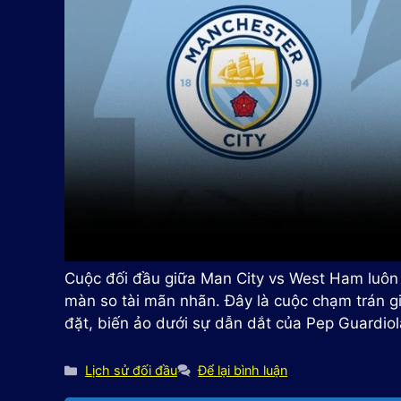
Cuộc đối đầu giữa Man City vs West Ham luô
màn so tài mãn nhãn. Đây là cuộc chạm trán gi
đặt, biến ảo dưới sự dẫn dắt của Pep Guardiol
Danh
Lịch sử đối đầu
Để lại bình luận
mục