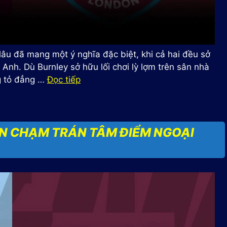
âu đã mang một ý nghĩa đặc biệt, khi cả hai đều sở
 Anh. Dù Burnley sở hữu lối chơi lỳ lợm trên sân nhà
g tỏ đẳng …
Đọc tiếp
ÀN CHẠM TRÁN TÂM ĐIỂM NGOẠI