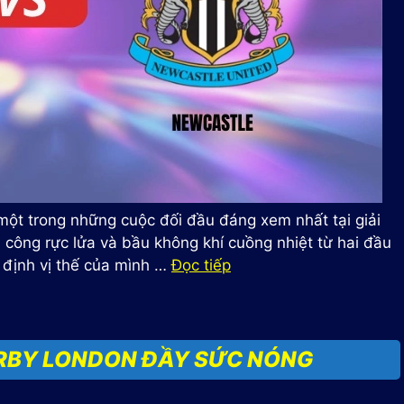
ột trong những cuộc đối đầu đáng xem nhất tại giải
công rực lửa và bầu không khí cuồng nhiệt từ hai đầu
 định vị thế của mình …
Đọc tiếp
ERBY LONDON ĐẦY SỨC NÓNG