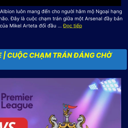
e Albion luôn mang đến cho người hâm mộ Ngoại hạng
ão. Đây là cuộc chạm trán giữa một Arsenal đầy bản
 của Mikel Arteta đối đầu …
Đọc tiếp
E | CUỘC CHẠM TRÁN ĐÁNG CHỜ