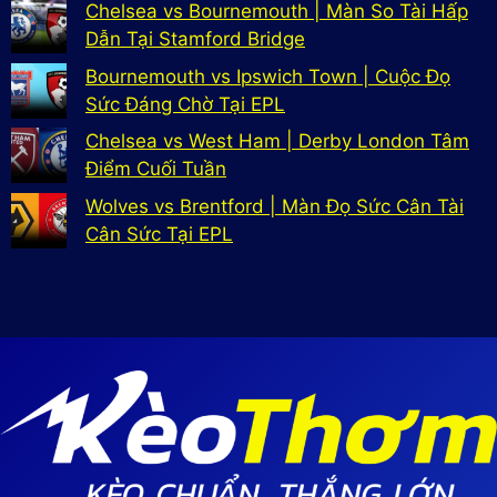
Chelsea vs Bournemouth | Màn So Tài Hấp
Dẫn Tại Stamford Bridge
Bournemouth vs Ipswich Town | Cuộc Đọ
Sức Đáng Chờ Tại EPL
Chelsea vs West Ham | Derby London Tâm
Điểm Cuối Tuần
Wolves vs Brentford | Màn Đọ Sức Cân Tài
Cân Sức Tại EPL