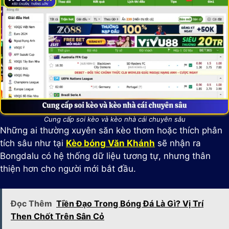
Cung cấp soi kèo và kèo nhà cái chuyên sâu
Những ai thường xuyên săn kèo thơm hoặc thích phân
tích sâu như tại
Kèo bóng Văn Khánh
sẽ nhận ra
Bongdalu có hệ thống dữ liệu tương tự, nhưng thân
thiện hơn cho người mới bắt đầu.
Đọc Thêm
Tiền Đạo Trong Bóng Đá Là Gì? Vị Trí
Then Chốt Trên Sân Cỏ