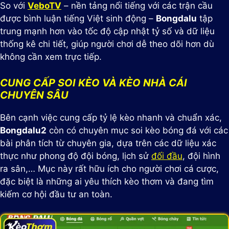
So với
VeboTV
– nền tảng nổi tiếng với các trận cầu
được bình luận tiếng Việt sinh động –
Bongdalu
tập
trung mạnh hơn vào tốc độ cập nhật tỷ số và dữ liệu
thống kê chi tiết, giúp người chơi dễ theo dõi hơn dù
không cần xem trực tiếp.
CUNG CẤP SOI KÈO VÀ KÈO NHÀ CÁI
CHUYÊN SÂU
Bên cạnh việc cung cấp tỷ lệ kèo nhanh và chuẩn xác,
Bongdalu2
còn có chuyên mục soi kèo bóng đá với các
bài phân tích từ chuyên gia, dựa trên các dữ liệu xác
thực như phong độ đội bóng, lịch sử
đối đầu
, đội hình
ra sân,… Mục này rất hữu ích cho người chơi cá cược,
đặc biệt là những ai yêu thích kèo thơm và đang tìm
kiếm cơ hội đầu tư an toàn.