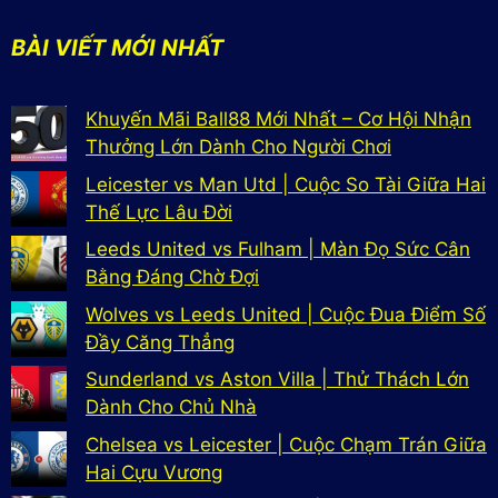
BÀI VIẾT MỚI NHẤT
Khuyến Mãi Ball88 Mới Nhất – Cơ Hội Nhận
Thưởng Lớn Dành Cho Người Chơi
Leicester vs Man Utd | Cuộc So Tài Giữa Hai
Thế Lực Lâu Đời
Leeds United vs Fulham | Màn Đọ Sức Cân
Bằng Đáng Chờ Đợi
Wolves vs Leeds United | Cuộc Đua Điểm Số
Đầy Căng Thẳng
Sunderland vs Aston Villa | Thử Thách Lớn
Dành Cho Chủ Nhà
Chelsea vs Leicester | Cuộc Chạm Trán Giữa
Hai Cựu Vương