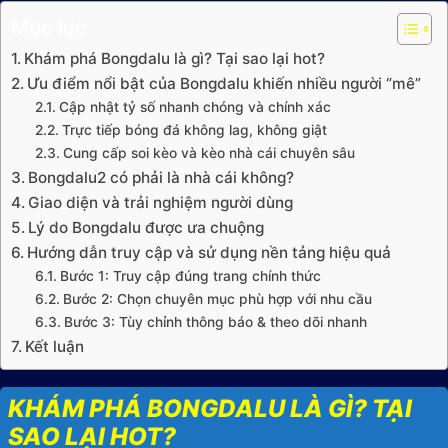
Mục lục
Khám phá Bongdalu là gì? Tại sao lại hot?
Ưu điểm nổi bật của Bongdalu khiến nhiều người “mê”
Cập nhật tỷ số nhanh chóng và chính xác
Trực tiếp bóng đá không lag, không giật
Cung cấp soi kèo và kèo nhà cái chuyên sâu
Bongdalu2 có phải là nhà cái không?
Giao diện và trải nghiệm người dùng
Lý do Bongdalu được ưa chuộng
Hướng dẫn truy cập và sử dụng nền tảng hiệu quả
Bước 1: Truy cập đúng trang chính thức
Bước 2: Chọn chuyên mục phù hợp với nhu cầu
Bước 3: Tùy chỉnh thông báo & theo dõi nhanh
Kết luận
KHÁM PHÁ BONGDALU LÀ GÌ? TẠI
SAO LẠI HOT?