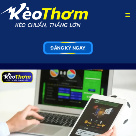
Chuyển
đến
Me
nội
dung
ĐĂNG KÝ NGAY