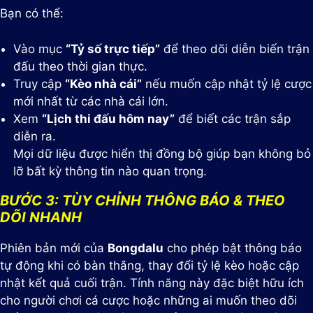
Bạn có thể:
Vào mục
“Tỷ số trực tiếp”
để theo dõi diễn biến trận
đấu theo thời gian thực.
Truy cập
“Kèo nhà cái”
nếu muốn cập nhật tỷ lệ cược
mới nhất từ các nhà cái lớn.
Xem
“Lịch thi đấu hôm nay”
để biết các trận sắp
diễn ra.
Mọi dữ liệu được hiển thị đồng bộ giúp bạn không bỏ
lỡ bất kỳ thông tin nào quan trọng.
BƯỚC 3: TÙY CHỈNH THÔNG BÁO & THEO
DÕI NHANH
Phiên bản mới của
Bongdalu
cho phép bật thông báo
tự động khi có bàn thắng, thay đổi tỷ lệ kèo hoặc cập
nhật kết quả cuối trận. Tính năng này đặc biệt hữu ích
cho người chơi cá cược hoặc những ai muốn theo dõi