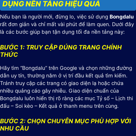
DỤNG NỀN TẢNG HIỆU QUẢ
Nếu bạn là người mới, đừng lo, việc sử dụng
Bongdalu
rất đơn giản và chỉ mất vài phút để làm quen. Dưới đây
là các bước giúp bạn tận dụng tối đa nền tảng này:
BƯỚC 1: TRUY CẬP ĐÚNG TRANG CHÍNH
THỨC
Hãy tìm “Bongdalu” trên Google và chọn những đường
dẫn uy tín, thường nằm ở vị trí đầu kết quả tìm kiếm.
Tránh truy cập các trang có giao diện lạ hoặc chứa
nhiều quảng cáo gây nhiễu. Giao diện chuẩn của
Bongdalu luôn hiển thị rõ ràng các mục Tỷ số – Lịch thi
đấu – Soi kèo – Kết quả ở thanh menu trên cùng.
BƯỚC 2: CHỌN CHUYÊN MỤC PHÙ HỢP VỚI
NHU CẦU