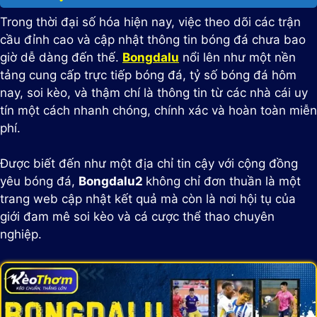
Trong thời đại số hóa hiện nay, việc theo dõi các trận
cầu đỉnh cao và cập nhật thông tin bóng đá chưa bao
giờ dễ dàng đến thế.
Bongdalu
nổi lên như một nền
tảng cung cấp trực tiếp bóng đá, tỷ số bóng đá hôm
nay, soi kèo, và thậm chí là thông tin từ các nhà cái uy
tín một cách nhanh chóng, chính xác và hoàn toàn miễn
phí.
Được biết đến như một địa chỉ tin cậy với cộng đồng
yêu bóng đá,
Bongdalu2
không chỉ đơn thuần là một
trang web cập nhật kết quả mà còn là nơi hội tụ của
giới đam mê soi kèo và cá cược thể thao chuyên
nghiệp.