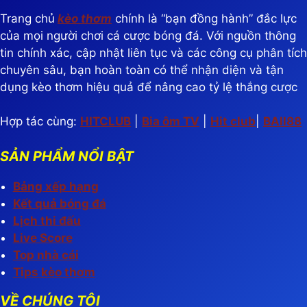
Trang chủ
kèo thơm
chính là “bạn đồng hành” đắc lực
của mọi người chơi cá cược bóng đá. Với nguồn thông
tin chính xác, cập nhật liên tục và các công cụ phân tích
chuyên sâu, bạn hoàn toàn có thể nhận diện và tận
dụng kèo thơm hiệu quả để nâng cao tỷ lệ thắng cược
Hợp tác cùng:
HITCLUB
|
Bia ôm TV
|
Hit club
|
BAll88
SẢN PHẨM NỔI BẬT
Bảng xếp hạng
Kết quả bóng đá
Lịch thi đấu
Live Score
Top nhà cái
Tips kèo thơm
VỀ CHÚNG TÔI