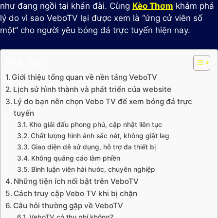
như đang ngồi tại khán đài. Cùng
Kèo Thơm
khám phá
lý do vì sao VeboTV lại được xem là “ứng cử viên số
một” cho người yêu bóng đá trực tuyến hiện nay.
Mục lục
Giới thiệu tổng quan về nền tảng VeboTV
Lịch sử hình thành và phát triển của website
Lý do bạn nên chọn Vebo TV để xem bóng đá trực
tuyến
Kho giải đấu phong phú, cập nhật liên tục
Chất lượng hình ảnh sắc nét, không giật lag
Giao diện dễ sử dụng, hỗ trợ đa thiết bị
Không quảng cáo làm phiền
Bình luận viên hài hước, chuyên nghiệp
Những tiện ích nổi bật trên VeboTV
Cách truy cập Vebo TV khi bị chặn
Câu hỏi thường gặp về VeboTV
VeboTV có thu phí không?