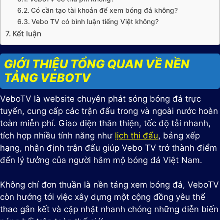
Có cần tạo tài khoản để xem bóng đá không?
Vebo TV có bình luận tiếng Việt không?
Kết luận
GIỚI THIỆU TỔNG QUAN VỀ NỀN
TẢNG VEBOTV
VeboTV là website chuyên phát sóng bóng đá trực
tuyến, cung cấp các trận đấu trong và ngoài nước hoàn
toàn miễn phí. Giao diện thân thiện, tốc độ tải nhanh,
tích hợp nhiều tính năng như
lịch thi đấu
, bảng xếp
hạng, nhận định trận đấu giúp Vebo TV trở thành điểm
đến lý tưởng của người hâm mộ bóng đá Việt Nam.
Không chỉ đơn thuần là nền tảng xem bóng đá, VeboTV
còn hướng tới việc xây dựng một cộng đồng yêu thể
thao gắn kết và cập nhật nhanh chóng những diễn biến