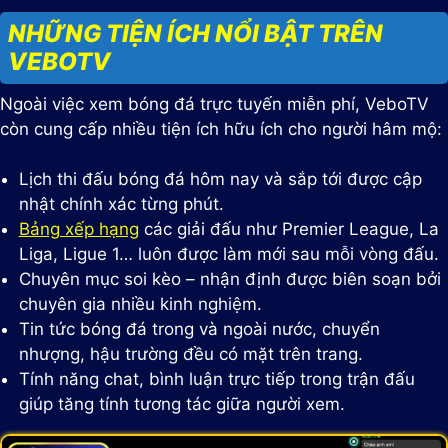
NHỮNG TIỆN ÍCH NỔI BẬT TRÊN
VEBOTV
Ngoài việc xem bóng đá trực tuyến miễn phí, VeboTV
còn cung cấp nhiều tiện ích hữu ích cho người hâm mộ:
Lịch thi đấu bóng đá hôm nay và sắp tới được cập
nhật chính xác từng phút.
Bảng xếp hạng
các giải đấu như Premier League, La
Liga, Ligue 1… luôn được làm mới sau mỗi vòng đấu.
Chuyên mục soi kèo – nhận định được biên soạn bởi
chuyên gia nhiều kinh nghiệm.
Tin tức bóng đá trong và ngoài nước, chuyển
nhượng, hậu trường đều có mặt trên trang.
Tính năng chat, bình luận trực tiếp trong trận đấu
giúp tăng tính tương tác giữa người xem.