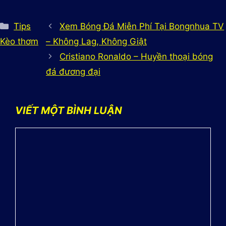
Danh
Tips
Xem Bóng Đá Miễn Phí Tại Bongnhua TV
mục
Kèo thơm
– Không Lag, Không Giật
Cristiano Ronaldo – Huyền thoại bóng
đá đương đại
VIẾT MỘT BÌNH LUẬN
Bình
luận