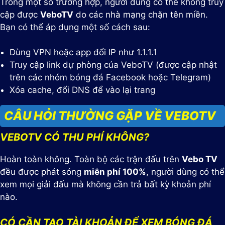
Trong một số trường hợp, người dùng có thể không truy
cập được
VeboTV
do các nhà mạng chặn tên miền.
Bạn có thể áp dụng một số cách sau:
Dùng VPN hoặc app đổi IP như 1.1.1.1
Truy cập link dự phòng của VeboTV (được cập nhật
trên các nhóm bóng đá Facebook hoặc Telegram)
Xóa cache, đổi DNS để vào lại trang
CÂU HỎI THƯỜNG GẶP VỀ VEBOTV
VEBOTV CÓ THU PHÍ KHÔNG?
Hoàn toàn không. Toàn bộ các trận đấu trên
Vebo TV
đều được phát sóng
miễn phí 100%
, người dùng có thể
xem mọi giải đấu mà không cần trả bất kỳ khoản phí
nào.
CÓ CẦN TẠO TÀI KHOẢN ĐỂ XEM BÓNG ĐÁ