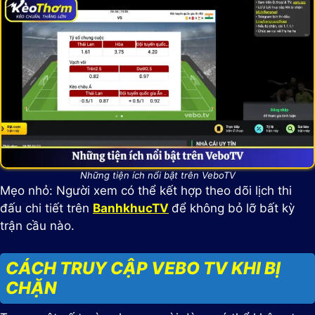
Những tiện ích nổi bật trên VeboTV
Mẹo nhỏ: Người xem có thể kết hợp theo dõi lịch thi
đấu chi tiết trên
BanhkhucTV
để không bỏ lỡ bất kỳ
trận cầu nào.
CÁCH TRUY CẬP VEBO TV KHI BỊ
CHẶN