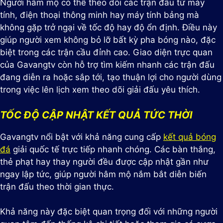
Người hâm mộ có thể theo dõi các trận đấu từ máy
tính, điện thoại thông minh hay máy tính bảng mà
không gặp trở ngại về tốc độ hay độ ổn định. Điều này
giúp người xem không bỏ lỡ bất kỳ pha bóng nào, đặc
biệt trong các trận cầu đỉnh cao. Giao diện trực quan
của Gavangtv còn hỗ trợ tìm kiếm nhanh các trận đấu
đang diễn ra hoặc sắp tới, tạo thuận lợi cho người dùng
trong việc lên lịch xem theo dõi giải đấu yêu thích.
TỐC ĐỘ CẬP NHẬT KẾT QUẢ TỨC THỜI
Gavangtv nổi bật với khả năng cung cấp
kết quả bóng
đá
giải quốc tế trực tiếp nhanh chóng. Các bàn thắng,
thẻ phạt hay thay người đều được cập nhật gần như
ngay lập tức, giúp người hâm mộ nắm bắt diễn biến
trận đấu theo thời gian thực.
Khả năng này đặc biệt quan trọng đối với những người