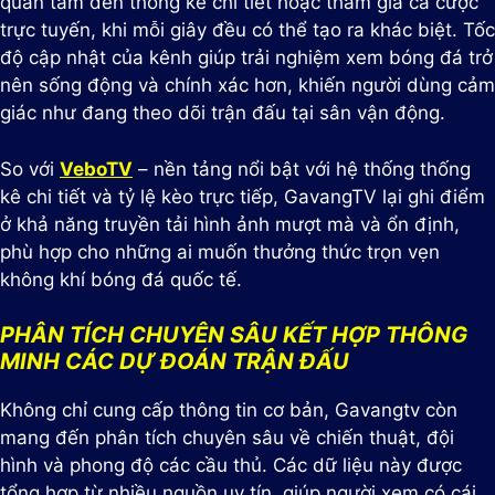
quan tâm đến thống kê chi tiết hoặc tham gia cá cược
trực tuyến, khi mỗi giây đều có thể tạo ra khác biệt. Tốc
độ cập nhật của kênh giúp trải nghiệm xem bóng đá trở
nên sống động và chính xác hơn, khiến người dùng cảm
giác như đang theo dõi trận đấu tại sân vận động.
So với
VeboTV
– nền tảng nổi bật với hệ thống thống
kê chi tiết và tỷ lệ kèo trực tiếp, GavangTV lại ghi điểm
ở khả năng truyền tải hình ảnh mượt mà và ổn định,
phù hợp cho những ai muốn thưởng thức trọn vẹn
không khí bóng đá quốc tế.
PHÂN TÍCH CHUYÊN SÂU KẾT HỢP THÔNG
MINH CÁC DỰ ĐOÁN TRẬN ĐẤU
Không chỉ cung cấp thông tin cơ bản, Gavangtv còn
mang đến phân tích chuyên sâu về chiến thuật, đội
hình và phong độ các cầu thủ. Các dữ liệu này được
tổng hợp từ nhiều nguồn uy tín, giúp người xem có cái