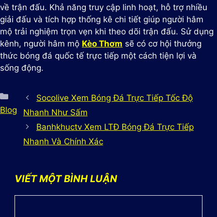
về trận đấu. Khả năng truy cập linh hoạt, hỗ trợ nhiều
giải đấu và tích hợp thống kê chi tiết giúp người hâm
mộ trải nghiệm trọn vẹn khi theo dõi trận đấu. Sử dụng
kênh, người hâm mộ
Kèo Thơm
sẽ có cơ hội thưởng
thức bóng đá quốc tế trực tiếp một cách tiện lợi và
sống động.
Danh
Socolive Xem Bóng Đá Trực Tiếp Tốc Độ
mục
Blog
Nhanh Như Sấm
Banhkhuctv Xem LTĐ Bóng Đá Trực Tiếp
Nhanh Và Chính Xác
VIẾT MỘT BÌNH LUẬN
Bình
luận