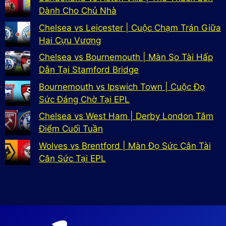
Dành Cho Chủ Nhà
Chelsea vs Leicester | Cuộc Chạm Trán Giữa
Hai Cựu Vương
Chelsea vs Bournemouth | Màn So Tài Hấp
Dẫn Tại Stamford Bridge
Bournemouth vs Ipswich Town | Cuộc Đọ
Sức Đáng Chờ Tại EPL
Chelsea vs West Ham | Derby London Tâm
Điểm Cuối Tuần
Wolves vs Brentford | Màn Đọ Sức Cân Tài
Cân Sức Tại EPL