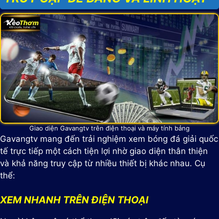
Giao diện Gavangtv trên điện thoại và máy tính bảng
Gavangtv mang đến trải nghiệm xem bóng đá giải quốc
tế trực tiếp một cách tiện lợi nhờ giao diện thân thiện
và khả năng truy cập từ nhiều thiết bị khác nhau. Cụ
thể:
XEM NHANH TRÊN ĐIỆN THOẠI