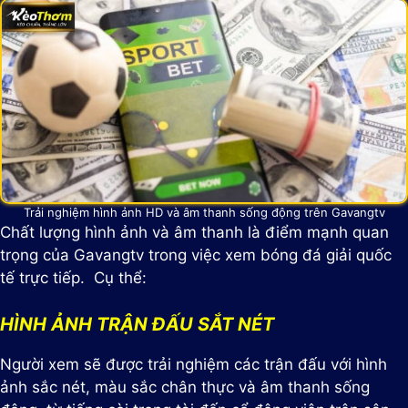
Trải nghiệm hình ảnh HD và âm thanh sống động trên Gavangtv
Chất lượng hình ảnh và âm thanh là điểm mạnh quan
trọng của Gavangtv trong việc xem bóng đá giải quốc
tế trực tiếp. Cụ thể:
HÌNH ẢNH TRẬN ĐẤU SẮT NÉT
Người xem sẽ được trải nghiệm các trận đấu với hình
ảnh sắc nét, màu sắc chân thực và âm thanh sống