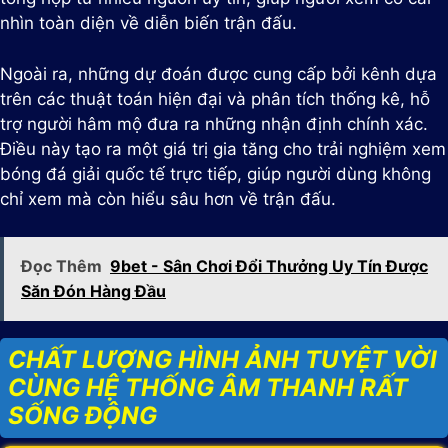
nhìn toàn diện về diễn biến trận đấu.
Ngoài ra, những dự đoán được cung cấp bởi kênh dựa
trên các thuật toán hiện đại và phân tích thống kê, hỗ
trợ người hâm mộ đưa ra những nhận định chính xác.
Điều này tạo ra một giá trị gia tăng cho trải nghiệm xem
bóng đá giải quốc tế trực tiếp, giúp người dùng không
chỉ xem mà còn hiểu sâu hơn về trận đấu.
Đọc Thêm
9bet - Sân Chơi Đổi Thưởng Uy Tín Được
Săn Đón Hàng Đầu
CHẤT LƯỢNG HÌNH ẢNH TUYỆT VỜI
CÙNG HỆ THỐNG ÂM THANH RẤT
SỐNG ĐỘNG