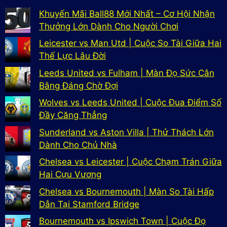
Khuyến Mãi Ball88 Mới Nhất – Cơ Hội Nhận
Thưởng Lớn Dành Cho Người Chơi
Leicester vs Man Utd | Cuộc So Tài Giữa Hai
Thế Lực Lâu Đời
Leeds United vs Fulham | Màn Đọ Sức Cân
Bằng Đáng Chờ Đợi
Wolves vs Leeds United | Cuộc Đua Điểm Số
Đầy Căng Thẳng
Sunderland vs Aston Villa | Thử Thách Lớn
Dành Cho Chủ Nhà
Chelsea vs Leicester | Cuộc Chạm Trán Giữa
Hai Cựu Vương
Chelsea vs Bournemouth | Màn So Tài Hấp
Dẫn Tại Stamford Bridge
Bournemouth vs Ipswich Town | Cuộc Đọ