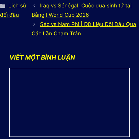
Danh
Lịch sử
Iraq vs Sénégal: Cuộc đua sinh tử tại
mục
đối đầu
Bảng I World Cup 2026
Séc vs Nam Phi | Dữ Liệu Đối Đầu Qua
Các Lần Chạm Trán
VIẾT MỘT BÌNH LUẬN
Bình
luận