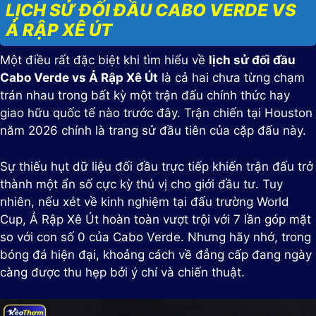
LỊCH SỬ ĐỐI ĐẦU CABO VERDE VS
Ả RẬP XÊ ÚT
Một điều rất đặc biệt khi tìm hiểu về
lịch sử đối đầu
Cabo Verde vs Ả Rập Xê Út
là cả hai chưa từng chạm
trán nhau trong bất kỳ một trận đấu chính thức hay
giao hữu quốc tế nào trước đây. Trận chiến tại Houston
năm 2026 chính là trang sử đầu tiên của cặp đấu này.
Sự thiếu hụt dữ liệu đối đầu trực tiếp khiến trận đấu trở
thành một ẩn số cực kỳ thú vị cho giới đầu tư. Tuy
nhiên, nếu xét về kinh nghiệm tại đấu trường World
Cup, Ả Rập Xê Út hoàn toàn vượt trội với 7 lần góp mặt
so với con số 0 của Cabo Verde. Nhưng hãy nhớ, trong
bóng đá hiện đại, khoảng cách về đẳng cấp đang ngày
càng được thu hẹp bởi ý chí và chiến thuật.