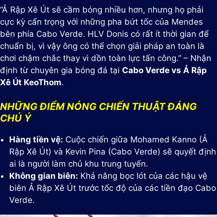
“Ả Rập Xê Út sẽ cầm bóng nhiều hơn, nhưng họ phải
cực kỳ cẩn trọng với những pha bứt tốc của Mendes
bên phía Cabo Verde. HLV Donis có rất ít thời gian để
chuẩn bị, vì vậy ông có thể chọn giải pháp an toàn là
chơi chậm chắc thay vì dồn toàn lực tấn công.” – Nhận
định từ chuyên gia bóng đá tại
Cabo Verde vs Ả Rập
Xê Út KeoThom
.
NHỮNG ĐIỂM NÓNG CHIẾN THUẬT ĐÁNG
CHÚ Ý
Hàng tiền vệ:
Cuộc chiến giữa Mohamed Kanno (Ả
Rập Xê Út) và Kevin Pina (Cabo Verde) sẽ quyết định
ai là người làm chủ khu trung tuyến.
Không gian biên:
Khả năng bọc lót của các hậu vệ
biên Ả Rập Xê Út trước tốc độ của các tiền đạo Cabo
Verde.