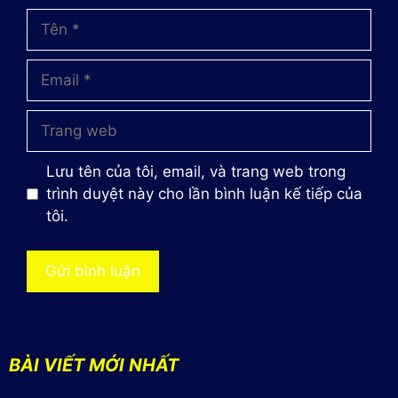
Tên
Email
Trang
web
Lưu tên của tôi, email, và trang web trong
trình duyệt này cho lần bình luận kế tiếp của
tôi.
BÀI VIẾT MỚI NHẤT