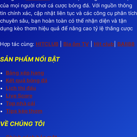
của mọi người chơi cá cược bóng đá. Với nguồn thông
tin chính xác, cập nhật liên tục và các công cụ phân tích
chuyên sâu, bạn hoàn toàn có thể nhận diện và tận
dụng kèo thơm hiệu quả để nâng cao tỷ lệ thắng cược
Hợp tác cùng:
HITCLUB
|
Bia ôm TV
|
Hit club
|
BAll88
SẢN PHẨM NỔI BẬT
Bảng xếp hạng
Kết quả bóng đá
Lịch thi đấu
Live Score
Top nhà cái
Tips kèo thơm
VỀ CHÚNG TÔI