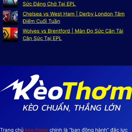
Sức Đáng Chờ Tại EPL
Chelsea vs West Ham | Derby London Tâm
Điểm Cuối Tuần
Wolves vs Brentford | Màn Đọ Sức Cân Tài
Cân Sức Tại EPL
Trang chủ
kèo thơm
chính là “bạn đồng hành” đắc lực