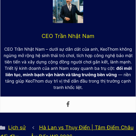
CEO Trần Nhật Nam
CEO Trần Nhật Nam – dưới sự dẫn dắt của anh, KeoThom không
ngừng mở rộng hệ sinh thái trò chơi, tích hợp công nghệ bảo mật
tiên tiến và xây dựng cộng đồng người chơi gắn kết, lành mạnh.
Triết lý kinh doanh của anh Nam xoay quanh ba trụ cột:
đổi mới
liên tục, minh bạch vận hành và tăng trưởng bền vững
— nền
tảng giúp KeoThom duy trì vị thế dẫn đầu trong thị trường cạnh
tranh khốc liệt.
Danh
Lịch sử
Hà Lan vs Thụy Điển | Tâm Điểm Châu
mục