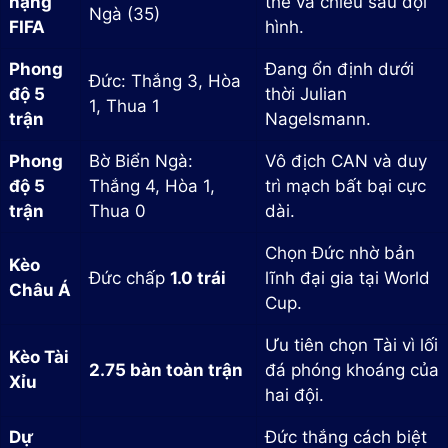
hạng
thế và chiều sâu đội
Ngà (35)
FIFA
hình.
Phong
Đang ổn định dưới
Đức: Thắng 3, Hòa
độ 5
thời Julian
1, Thua 1
trận
Nagelsmann.
Phong
Bờ Biển Ngà:
Vô địch CAN và duy
độ 5
Thắng 4, Hòa 1,
trì mạch bất bại cực
trận
Thua 0
dài.
Chọn Đức nhờ bản
Kèo
Đức chấp
1.0 trái
lĩnh đại gia tại World
Châu Á
Cup.
Ưu tiên chọn Tài vì lối
Kèo Tài
2.75 bàn toàn trận
đá phóng khoáng của
Xỉu
hai đội.
Dự
Đức thắng cách biệt