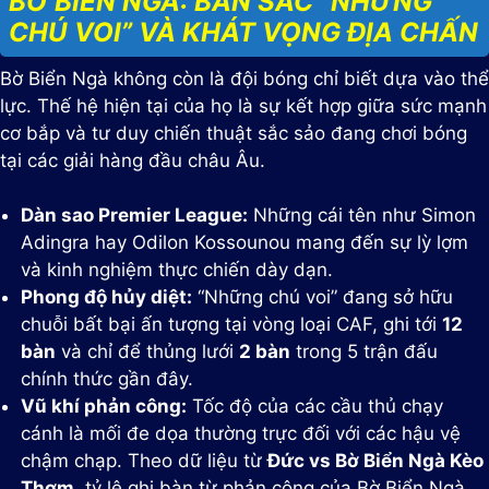
BỜ BIỂN NGÀ: BẢN SẮC “NHỮNG
CHÚ VOI” VÀ KHÁT VỌNG ĐỊA CHẤN
Bờ Biển Ngà không còn là đội bóng chỉ biết dựa vào thể
lực. Thế hệ hiện tại của họ là sự kết hợp giữa sức mạnh
cơ bắp và tư duy chiến thuật sắc sảo đang chơi bóng
tại các giải hàng đầu châu Âu.
Dàn sao Premier League:
Những cái tên như Simon
Adingra hay Odilon Kossounou mang đến sự lỳ lợm
và kinh nghiệm thực chiến dày dạn.
Phong độ hủy diệt:
“Những chú voi” đang sở hữu
chuỗi bất bại ấn tượng tại vòng loại CAF, ghi tới
12
bàn
và chỉ để thủng lưới
2 bàn
trong 5 trận đấu
chính thức gần đây.
Vũ khí phản công:
Tốc độ của các cầu thủ chạy
cánh là mối đe dọa thường trực đối với các hậu vệ
chậm chạp. Theo dữ liệu từ
Đức vs Bờ Biển Ngà Kèo
Thơm
, tỷ lệ ghi bàn từ phản công của Bờ Biển Ngà