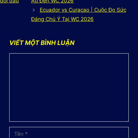
đối đầu
Âu Đến WC 2026
Ecuador vs Curaçao | Cuộc Đọ Sức
Đáng Chú Ý Tại WC 2026
VIẾT MỘT BÌNH LUẬN
Bình
luận
Tên