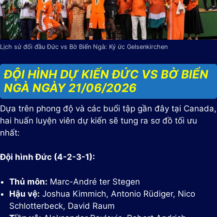
Lịch sử đối đầu Đức vs Bờ Biển Ngà: Ký ức Gelsenkirchen
ĐỘI HÌNH DỰ KIẾN ĐỨC VS BỜ BIỂN
NGÀ NGÀY 21/06/2026
Dựa trên phong độ và các buổi tập gần đây tại Canada,
hai huấn luyện viên dự kiến sẽ tung ra sơ đồ tối ưu
nhất:
Đội hình Đức (4-2-3-1):
Thủ môn:
Marc-André ter Stegen
Hậu vệ:
Joshua Kimmich, Antonio Rüdiger, Nico
Schlotterbeck, David Raum