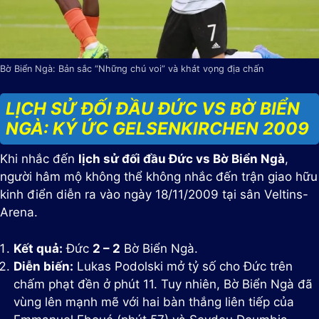
Bờ Biển Ngà: Bản sắc “Những chú voi” và khát vọng địa chấn
LỊCH SỬ ĐỐI ĐẦU ĐỨC VS BỜ BIỂN
NGÀ: KÝ ỨC GELSENKIRCHEN 2009
Khi nhắc đến
lịch sử đối đầu Đức vs Bờ Biển Ngà
,
người hâm mộ không thể không nhắc đến trận giao hữu
kinh điển diễn ra vào ngày 18/11/2009 tại sân Veltins-
Arena.
Kết quả:
Đức
2 – 2
Bờ Biển Ngà.
Diễn biến:
Lukas Podolski mở tỷ số cho Đức trên
chấm phạt đền ở phút 11. Tuy nhiên, Bờ Biển Ngà đã
vùng lên mạnh mẽ với hai bàn thắng liên tiếp của