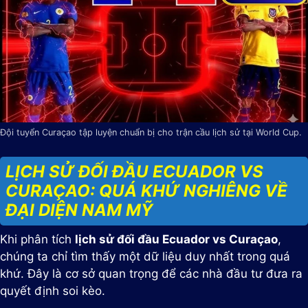
Đội tuyển Curaçao tập luyện chuẩn bị cho trận cầu lịch sử tại World Cup.
LỊCH SỬ ĐỐI ĐẦU ECUADOR VS
CURAÇAO: QUÁ KHỨ NGHIÊNG VỀ
ĐẠI DIỆN NAM MỸ
Khi phân tích
lịch sử đối đầu Ecuador vs Curaçao
,
chúng ta chỉ tìm thấy một dữ liệu duy nhất trong quá
khứ. Đây là cơ sở quan trọng để các nhà đầu tư đưa ra
quyết định soi kèo.