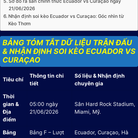
Sơ đồ ra sân chính thức Ecuador vs Curaçao ngày
21/06/2026
Nhận định soi kèo Ecuador vs Curaçao: Góc nhìn từ
Kèo Thơm
BẢNG TÓM TẮT DỮ LIỆU TRẬN ĐẤU
& NHẬN ĐỊNH SOI KÈO ECUADOR VS
CURAÇAO
Thông tin chi
Số liệu & Nhận định
Tiêu chí
tiết
chuyên gia
Thời
gian &
05:00 ngày
Sân Hard Rock Stadium,
Địa
21/06/2026
Miami, Mỹ.
điểm
Bảng
Bảng F – Lượt
Ecuador, Curaçao, Hà