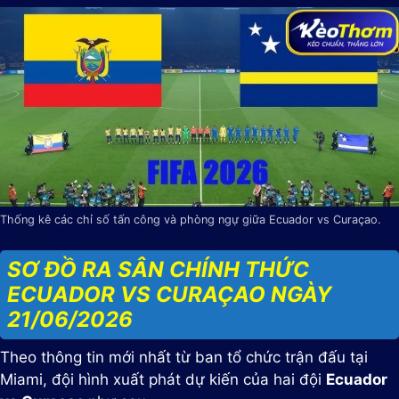
Thống kê các chỉ số tấn công và phòng ngự giữa Ecuador vs Curaçao.
SƠ ĐỒ RA SÂN CHÍNH THỨC
ECUADOR VS CURAÇAO NGÀY
21/06/2026
Theo thông tin mới nhất từ ban tổ chức trận đấu tại
Miami, đội hình xuất phát dự kiến của hai đội
Ecuador