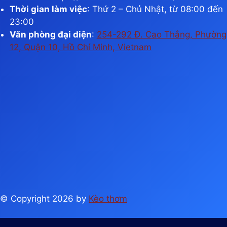
Thời gian làm việc
: Thứ 2 – Chủ Nhật, từ 08:00 đến
23:00
Văn phòng đại diện
:
254-292 Đ. Cao Thắng, Phường
12, Quận 10, Hồ Chí Minh, Vietnam
© Copyright 2026 by
Kèo thơm