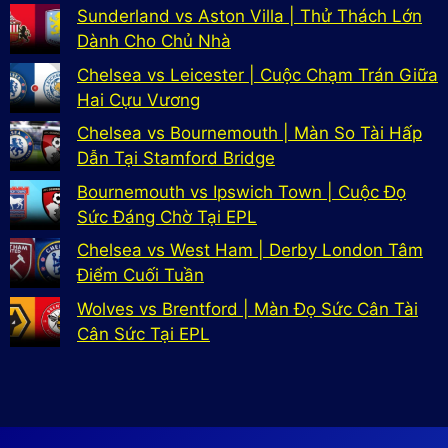
Sunderland vs Aston Villa | Thử Thách Lớn
Dành Cho Chủ Nhà
Chelsea vs Leicester | Cuộc Chạm Trán Giữa
Hai Cựu Vương
Chelsea vs Bournemouth | Màn So Tài Hấp
Dẫn Tại Stamford Bridge
Bournemouth vs Ipswich Town | Cuộc Đọ
Sức Đáng Chờ Tại EPL
Chelsea vs West Ham | Derby London Tâm
Điểm Cuối Tuần
Wolves vs Brentford | Màn Đọ Sức Cân Tài
Cân Sức Tại EPL