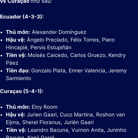
vs Curaçao
như sau:
Ecuador (4-3-3):
Thủ môn:
Alexander Domínguez
Hậu vệ:
Ángelo Preciado, Félix Torres, Piero
Hincapié, Pervis Estupiñán
Tiền vệ:
Moisés Caicedo, Carlos Gruezo, Kendry
Páez
Tiền đạo:
Gonzalo Plata, Enner Valencia, Jeremy
Sarmiento
Curaçao (5-4-1):
Thủ môn:
Eloy Room
Hậu vệ:
Jurien Gaari, Cuco Martina, Roshon van
Eijma, Sherel Floranus, Juriën Gaari
Tiền vệ:
Leandro Bacuna, Vurnon Anita, Juninho
Bacuna, Kenji Gorré