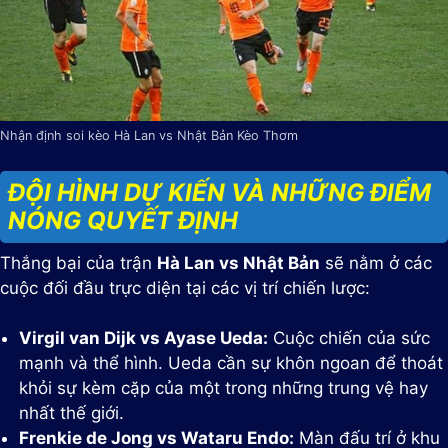
Nhận định soi kèo Hà Lan vs Nhật Bản Kèo Thơm
ĐỘI HÌNH DỰ KIẾN VÀ NHỮNG ĐIỂM
NÓNG QUYẾT ĐỊNH
Thắng bại của trận
Hà Lan vs Nhật Bản
sẽ nằm ở các
cuộc đối đầu trực diện tại các vị trí chiến lược:
Virgil van Dijk vs Ayase Ueda:
Cuộc chiến của sức
mạnh và thể hình. Ueda cần sự khôn ngoan để thoát
khỏi sự kèm cặp của một trong những trung vệ hay
nhất thế giới.
Frenkie de Jong vs Wataru Endo:
Màn đấu trí ở khu