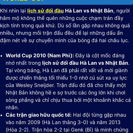
Khi nhìn lại
lịch sử đối đầu
Hà Lan vs Nhật Bản
, người
hâm mộ không thể quên những cuộc chạm trán đầy
kịch tính trong quá khứ. Dù số lần gặp nhau không quá
nhiều, nhưng mỗi trận đấu đều để lại những dấu ấn
đậm nét về sự chuyển mình của bóng đá hai châu lục.
World Cup 2010 (Nam Phi):
Đây là cột mốc đáng
nhớ nhất trong
lịch sử đối đầu Hà Lan vs Nhật Bản
.
Tại vòng bảng, Hà Lan đã phải rất vất vả mới giành
được chiến thắng tối thiểu 1-0 nhờ cú sút xa uy lực
của Wesley Sneijder. Trận đấu đó đã cho thấy một
Nhật Bản không hề e sợ trước các ông lớn khi chơi
sòng phẳng và chỉ chịu thua bởi một khoảnh khắc cá
nhân.
Các trận giao hữu quốc tế:
Hai đội từng gặp nhau
vào năm 2009 (Hà Lan thắng 3-0) và năm 2013
(Hòa 2-2). Trận hòa 2-2 tại Genk (Bỉ) là minh chứng