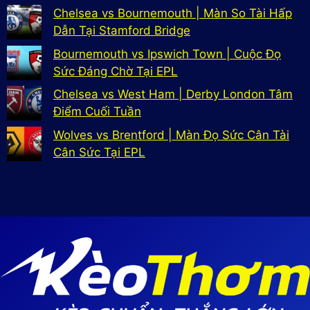
Chelsea vs Bournemouth | Màn So Tài Hấp
Dẫn Tại Stamford Bridge
Bournemouth vs Ipswich Town | Cuộc Đọ
Sức Đáng Chờ Tại EPL
Chelsea vs West Ham | Derby London Tâm
Điểm Cuối Tuần
Wolves vs Brentford | Màn Đọ Sức Cân Tài
Cân Sức Tại EPL