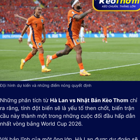
Đội hình dự kiến và những điểm nóng quyết định
Những phân tích từ
Hà Lan vs Nhật Bản Kèo Thơm
chỉ
ra rằng, tính đột biến sẽ là yếu tố then chốt, biến trận
cầu này thành một trong những cuộc đối đầu hấp dẫn
nhất vòng bảng World Cup 2026.
Với bản lĩnh của một ông lớn, Hà Lan được dự đoán sẽ