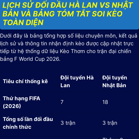
LỊCH SỬ ĐỐI ĐẦU HÀ LAN VS NHẬT
BẢN VÀ BẢNG TÓM TẮT SOI KÈO
TOÀN DIỆN
Dưới đây là bảng tổng hợp số liệu chuyên môn, kết quả
lịch sử và thông tin nhận định kèo được cập nhật trực
tiếp từ hệ thống dữ liệu Kèo Thơm cho trận đại chiến
bảng F World Cup 2026.
Đội tuyển Hà
Đội tuyển
Tiêu chí thống kê
Lan
Nhật Bản
Thứ hạng FIFA
7
18
(2026)
Tổng số lần đối đầu
3 trận
3 trận
chính thức