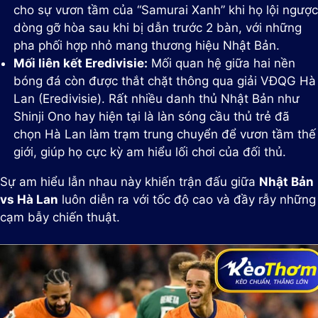
cho sự vươn tầm của “Samurai Xanh” khi họ lội ngược
dòng gỡ hòa sau khi bị dẫn trước 2 bàn, với những
pha phối hợp nhỏ mang thương hiệu Nhật Bản.
Mối liên kết Eredivisie:
Mối quan hệ giữa hai nền
bóng đá còn được thắt chặt thông qua giải VĐQG Hà
Lan (Eredivisie). Rất nhiều danh thủ Nhật Bản như
Shinji Ono hay hiện tại là làn sóng cầu thủ trẻ đã
chọn Hà Lan làm trạm trung chuyển để vươn tầm thế
giới, giúp họ cực kỳ am hiểu lối chơi của đối thủ.
Sự am hiểu lẫn nhau này khiến trận đấu giữa
Nhật Bản
vs Hà Lan
luôn diễn ra với tốc độ cao và đầy rẫy những
cạm bẫy chiến thuật.