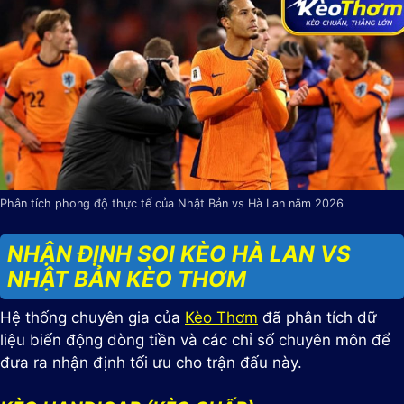
Phân tích phong độ thực tế của Nhật Bản vs Hà Lan năm 2026
NHẬN ĐỊNH SOI KÈO HÀ LAN VS
NHẬT BẢN KÈO THƠM
Hệ thống chuyên gia của
Kèo Thơm
đã phân tích dữ
liệu biến động dòng tiền và các chỉ số chuyên môn để
đưa ra nhận định tối ưu cho trận đấu này.