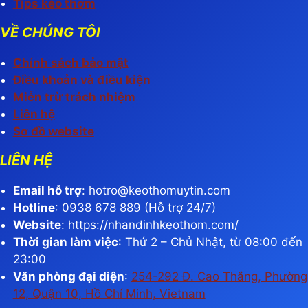
Tips kèo thơm
VỀ CHÚNG TÔI
Chính sách bảo mật
Điều khoản và điều kiện
Miễn trừ trách nhiệm
Liên hệ
Sơ đồ website
LIÊN HỆ
Email hỗ trợ
:
hotro@keothomuytin.com
Hotline
: 0938 678 889 (Hỗ trợ 24/7)
Website
: https://nhandinhkeothom.com/
Thời gian làm việc
: Thứ 2 – Chủ Nhật, từ 08:00 đến
23:00
Văn phòng đại diện
:
254-292 Đ. Cao Thắng, Phường
12, Quận 10, Hồ Chí Minh, Vietnam