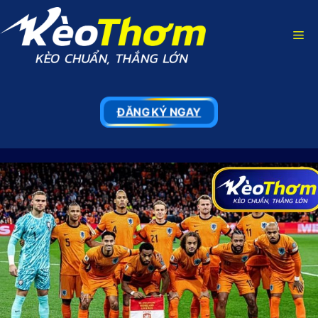
Chuyển
đến
Me
nội
dung
ĐĂNG KÝ NGAY