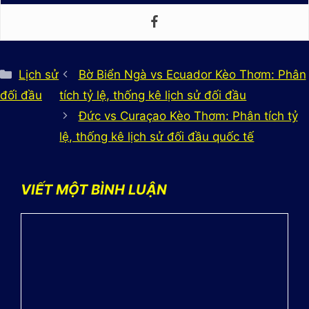
Danh
Lịch sử
Bờ Biển Ngà vs Ecuador Kèo Thơm: Phân
mục
đối đầu
tích tỷ lệ, thống kê lịch sử đối đầu
Đức vs Curaçao Kèo Thơm: Phân tích tỷ
lệ, thống kê lịch sử đối đầu quốc tế
VIẾT MỘT BÌNH LUẬN
Bình
luận