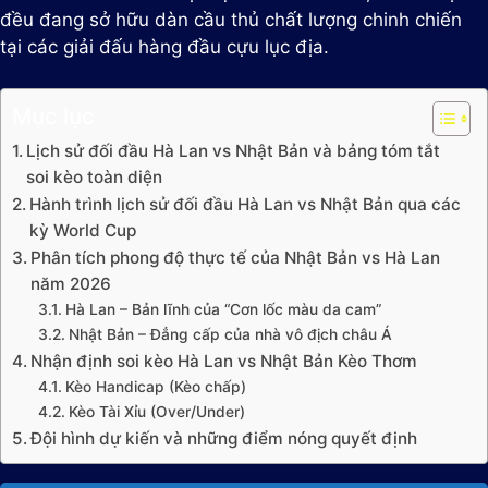
đều đang sở hữu dàn cầu thủ chất lượng chinh chiến
tại các giải đấu hàng đầu cựu lục địa.
Mục lục
Lịch sử đối đầu Hà Lan vs Nhật Bản và bảng tóm tắt
soi kèo toàn diện
Hành trình lịch sử đối đầu Hà Lan vs Nhật Bản qua các
kỳ World Cup
Phân tích phong độ thực tế của Nhật Bản vs Hà Lan
năm 2026
Hà Lan – Bản lĩnh của “Cơn lốc màu da cam”
Nhật Bản – Đẳng cấp của nhà vô địch châu Á
Nhận định soi kèo Hà Lan vs Nhật Bản Kèo Thơm
Kèo Handicap (Kèo chấp)
Kèo Tài Xỉu (Over/Under)
Đội hình dự kiến và những điểm nóng quyết định