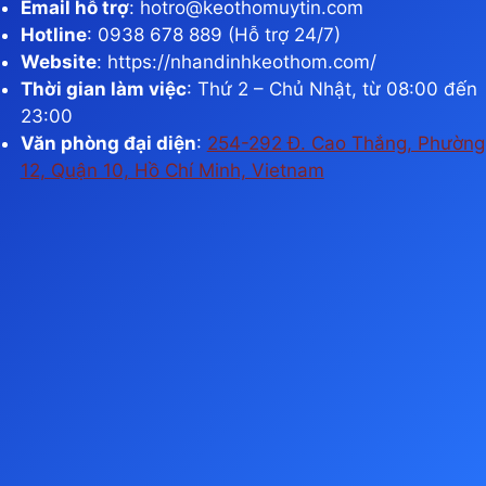
Email hỗ trợ
:
hotro@keothomuytin.com
Hotline
: 0938 678 889 (Hỗ trợ 24/7)
Website
: https://nhandinhkeothom.com/
Thời gian làm việc
: Thứ 2 – Chủ Nhật, từ 08:00 đến
23:00
Văn phòng đại diện
:
254-292 Đ. Cao Thắng, Phường
12, Quận 10, Hồ Chí Minh, Vietnam