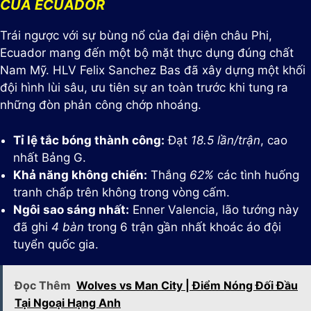
CỦA ECUADOR
Trái ngược với sự bùng nổ của đại diện châu Phi,
Ecuador mang đến một bộ mặt thực dụng đúng chất
Nam Mỹ. HLV Felix Sanchez Bas đã xây dựng một khối
đội hình lùi sâu, ưu tiên sự an toàn trước khi tung ra
những đòn phản công chớp nhoáng.
Tỉ lệ tắc bóng thành công:
Đạt
18.5 lần/trận
, cao
nhất Bảng G.
Khả năng không chiến:
Thắng
62%
các tình huống
tranh chấp trên không trong vòng cấm.
Ngôi sao sáng nhất:
Enner Valencia, lão tướng này
đã ghi
4 bàn
trong 6 trận gần nhất khoác áo đội
tuyển quốc gia.
Đọc Thêm
Wolves vs Man City | Điểm Nóng Đối Đầu
Tại Ngoại Hạng Anh