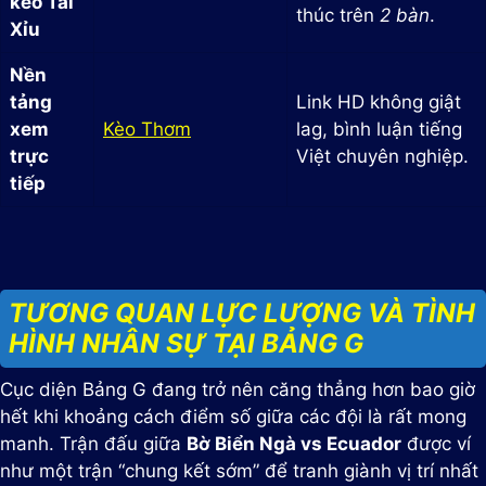
kèo Tài
thúc trên
2 bàn
.
Xỉu
Nền
tảng
Link HD không giật
xem
Kèo Thơm
lag, bình luận tiếng
trực
Việt chuyên nghiệp.
tiếp
TƯƠNG QUAN LỰC LƯỢNG VÀ TÌNH
HÌNH NHÂN SỰ TẠI BẢNG G
Cục diện Bảng G đang trở nên căng thẳng hơn bao giờ
hết khi khoảng cách điểm số giữa các đội là rất mong
manh. Trận đấu giữa
Bờ Biển Ngà vs Ecuador
được ví
như một trận “chung kết sớm” để tranh giành vị trí nhất