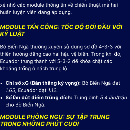
xẻ nhỏ các module thông tin về chiến thuật mà hai
huấn luyện viên đang áp dụng.
MODULE TẤN CÔNG: TỐC ĐỘ ĐỐI ĐẦU VỚI
KỶ LUẬT
Bờ Biển Ngà thường xuyên sử dụng sơ đồ 4-3-3 với
thiên hướng dâng cao hai hậu vệ biên. Trong khi đó,
Ecuador trung thành với 5-3-2 để khóa chặt các
khoảng trống ở nách trung lộ.
Chỉ số xG (Bàn thắng kỳ vọng):
Bờ Biển Ngà đạt
1.65
, Ecuador đạt
1.12
.
Số lần dứt điểm trúng đích:
Trung bình
5.4 lần/trận
cho Bờ Biển Ngà.
MODULE PHÒNG NGỰ: SỰ TẬP TRUNG
TRONG NHỮNG PHÚT CUỐI