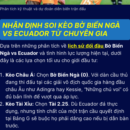
Phân tích kỹ thuật và dự đoán diễn biến trận đấu
NHẬN ĐỊNH SOI KÈO BỜ BIỂN NGÀ
VS ECUADOR TỪ CHUYÊN GIA
Dựa trên những phân tích về
lịch sử đối đầu
Bờ Biển
Ngà vs Ecuador
và tình hình lực lượng hiện tại, dưới
đây là các lựa chọn tối ưu cho giới đầu tư:
Kèo Châu Á:
Chọn
Bờ Biển Ngà (0)
. Với dàn cầu thủ
đang thi đấu tại các giải vô địch quốc gia hàng đầu
châu Âu như Adingra hay Kessie, “Những chú voi” có
đủ bản lĩnh để vượt qua áp lực.
Kèo Tài Xỉu:
Chọn
Tài 2.25
. Dù Ecuador đá thực
dụng, nhưng tính chất của một trận cầu quyết định
tại Bảng G sẽ buộc họ phải dâng cao nếu bị dẫn bàn
trước.