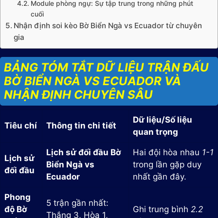
Module phòng ngự: Sự tập trung trong những phút
cuối
Nhận định soi kèo Bờ Biển Ngà vs Ecuador từ chuyên
gia
BẢNG TÓM TẮT DỮ LIỆU TRẬN ĐẤU
BỜ BIỂN NGÀ VS ECUADOR VÀ
NHẬN ĐỊNH CHUYÊN SÂU
Dữ liệu/Số liệu
Tiêu chí
Thông tin chi tiết
quan trọng
Lịch sử đối đầu Bờ
Hai đội hòa nhau
1-1
Lịch sử
Biển Ngà vs
trong lần gặp duy
đối đầu
Ecuador
nhất gần đây.
Phong
5 trận gần nhất:
độ Bờ
Ghi trung bình
2.2
Thắng 3, Hòa 1,