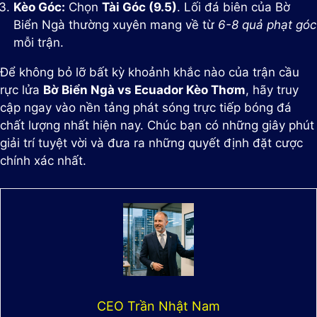
Kèo Góc:
Chọn
Tài Góc (9.5)
. Lối đá biên của Bờ
Biển Ngà thường xuyên mang về từ
6-8 quả phạt góc
mỗi trận.
Để không bỏ lỡ bất kỳ khoảnh khắc nào của trận cầu
rực lửa
Bờ Biển Ngà vs Ecuador Kèo Thơm
, hãy truy
cập ngay vào nền tảng phát sóng trực tiếp bóng đá
chất lượng nhất hiện nay. Chúc bạn có những giây phút
giải trí tuyệt vời và đưa ra những quyết định đặt cược
chính xác nhất.
CEO Trần Nhật Nam