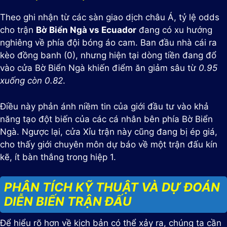
Theo ghi nhận từ các sàn giao dịch châu Á, tỷ lệ odds
cho trận
Bờ Biển Ngà vs Ecuador
đang có xu hướng
nghiêng về phía đội bóng áo cam. Ban đầu nhà cái ra
kèo đồng banh (0), nhưng hiện tại dòng tiền đang đổ
vào cửa Bờ Biển Ngà khiến điểm ăn giảm sâu từ
0.95
xuống còn 0.82
.
Điều này phản ánh niềm tin của giới đầu tư vào khả
năng tạo đột biến của các cá nhân bên phía Bờ Biển
Ngà. Ngược lại, cửa Xỉu trận này cũng đang bị ép giá,
cho thấy giới chuyên môn dự báo về một trận đấu kín
kẽ, ít bàn thắng trong hiệp 1.
PHÂN TÍCH KỸ THUẬT VÀ DỰ ĐOÁN
DIỄN BIẾN TRẬN ĐẤU
Để hiểu rõ hơn về kịch bản có thể xảy ra, chúng ta cần