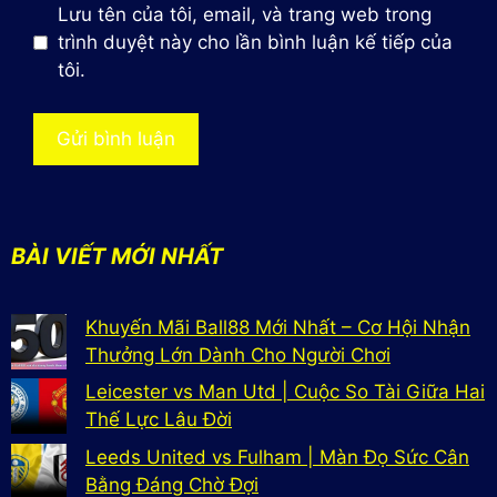
Lưu tên của tôi, email, và trang web trong
trình duyệt này cho lần bình luận kế tiếp của
tôi.
BÀI VIẾT MỚI NHẤT
Khuyến Mãi Ball88 Mới Nhất – Cơ Hội Nhận
Thưởng Lớn Dành Cho Người Chơi
Leicester vs Man Utd | Cuộc So Tài Giữa Hai
Thế Lực Lâu Đời
Leeds United vs Fulham | Màn Đọ Sức Cân
Bằng Đáng Chờ Đợi