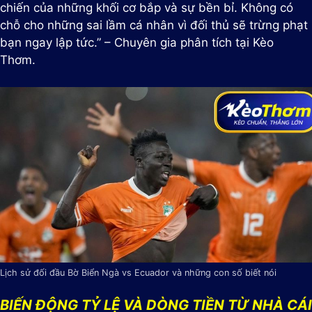
chiến của những khối cơ bắp và sự bền bỉ. Không có
chỗ cho những sai lầm cá nhân vì đối thủ sẽ trừng phạt
bạn ngay lập tức.” – Chuyên gia phân tích tại Kèo
Thơm.
Lịch sử đối đầu Bờ Biển Ngà vs Ecuador và những con số biết nói
BIẾN ĐỘNG TỶ LỆ VÀ DÒNG TIỀN TỪ NHÀ CÁI