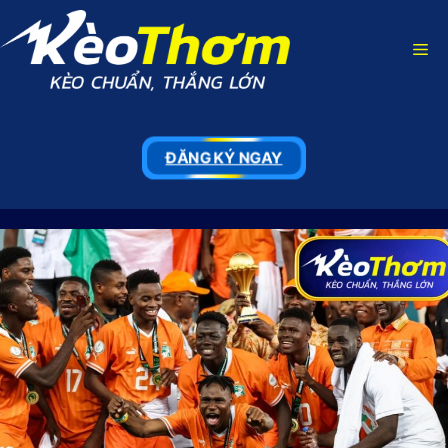
Chuyển
đến
Me
nội
dung
ĐĂNG KÝ NGAY