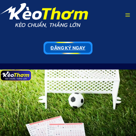
Chuyển
đến
Me
nội
dung
ĐĂNG KÝ NGAY