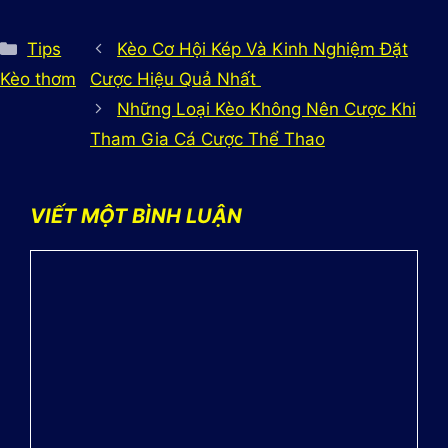
Danh
Tips
Kèo Cơ Hội Kép Và Kinh Nghiệm Đặt
mục
Kèo thơm
Cược Hiệu Quả Nhất
Những Loại Kèo Không Nên Cược Khi
Tham Gia Cá Cược Thể Thao
VIẾT MỘT BÌNH LUẬN
Bình
luận