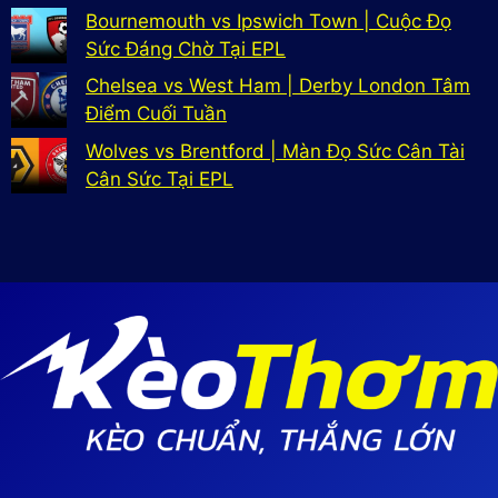
Bournemouth vs Ipswich Town | Cuộc Đọ
Sức Đáng Chờ Tại EPL
Chelsea vs West Ham | Derby London Tâm
Điểm Cuối Tuần
Wolves vs Brentford | Màn Đọ Sức Cân Tài
Cân Sức Tại EPL