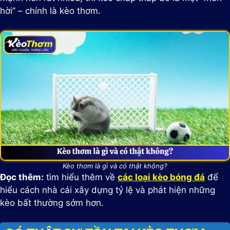
hời” – chính là kèo thơm.
Kèo thơm là gì và có thật không?
Đọc thêm:
tìm hiểu thêm về
các loại kèo bóng đá
để
hiểu cách nhà cái xây dựng tỷ lệ và phát hiện những
kèo bất thường sớm hơn.