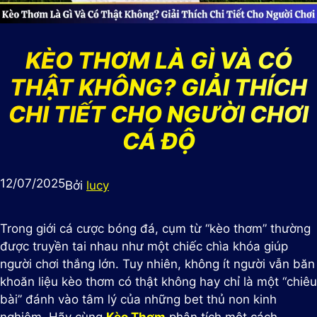
KÈO THƠM LÀ GÌ VÀ CÓ
THẬT KHÔNG? GIẢI THÍCH
CHI TIẾT CHO NGƯỜI CHƠI
CÁ ĐỘ
12/07/2025
Bởi
lucy
Trong giới cá cược bóng đá, cụm từ “kèo thơm” thường
được truyền tai nhau như một chiếc chìa khóa giúp
người chơi thắng lớn. Tuy nhiên, không ít người vẫn băn
khoăn liệu kèo thơm có thật không hay chỉ là một “chiêu
bài” đánh vào tâm lý của những bet thủ non kinh