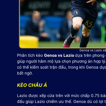
Genoa vs Lazio s
Phân tích kèo
Genoa vs Lazio
dựa trên phong 
giúp người hâm mộ lựa chọn phương án hợp lý. 
có thể kiểm soát trận đấu, trong khi Genoa d
bất ngờ.
KÈO CHÂU Á
Lazio được xếp cửa trên với mức chấp 0.75 bà
đấu giúp Lazio chiếm ưu thế. Genoa dù có lợi t