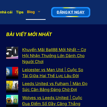
Blog
ĐĂNG KÝ NGAY
nhà cái
Tips
BÀI VIẾT MỚI NHẤT
Khuyến Mãi Ball88 Mới Nhất – Cơ
Hội Nhận Thưởng Lớn Dành Cho
Người Chơi
Leicester vs Man Utd | Cuộc So
Tài Giữa Hai Thế Lực Lâu Đời
Leeds United vs Fulham | Màn Đọ
Sức Cân Bằng Đáng Chờ Đợi
Wolves vs Leeds United | Cuộc
Đua Điểm Số Đầy Căng Thẳng