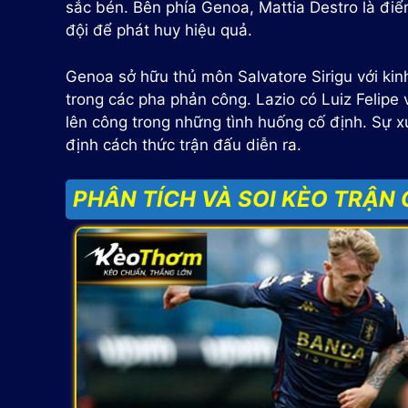
sắc bén. Bên phía Genoa, Mattia Destro là điể
đội để phát huy hiệu quả.
Genoa sở hữu thủ môn Salvatore Sirigu với ki
trong các pha phản công. Lazio có Luiz Felipe 
lên công trong những tình huống cố định. Sự x
định cách thức trận đấu diễn ra.
PHÂN TÍCH VÀ SOI KÈO TRẬN