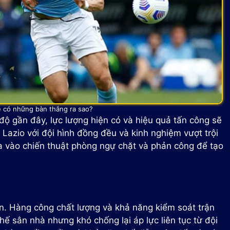
ẽ có những bàn thắng ra sao?
độ gần đây, lực lượng hiện có và hiệu quả tấn công sẽ
Lazio với đội hình đồng đều và kinh nghiệm vượt trội
ựa vào chiến thuật phòng ngự chặt và phản công để tạo
n. Hàng công chất lượng và khả năng kiểm soát trận
hế sân nhà nhưng khó chống lại áp lực liên tục từ đội