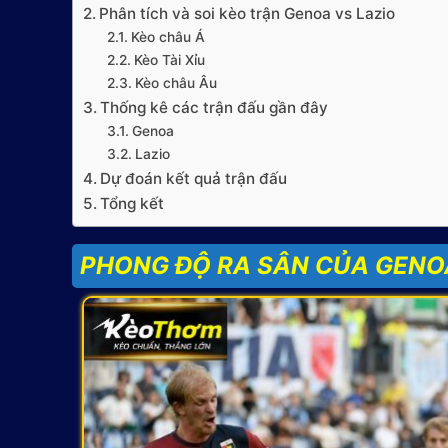
Phân tích và soi kèo trận Genoa vs Lazio
Kèo châu Á
Kèo Tài Xỉu
Kèo châu Âu
Thống kê các trận đấu gần đây
Genoa
Lazio
Dự đoán kết quả trận đấu
Tổng kết
PHONG ĐỘ RA SÂN CỦA GENO