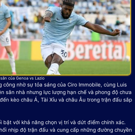
 sân của Genoa vs Lazio
 công nhờ sự tỏa sáng của Ciro Immobile, cùng Luis
trên sân nhà nhưng lực lượng hạn chế và phong độ chưa
đến kèo châu Á, Tài Xỉu và châu Âu trong trận đấu sắp
i bật với khả năng chọn vị trí và dứt điểm chính xác.
 phối nhịp độ trận đấu và cung cấp những đường chuyền