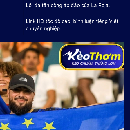
Lối đá tấn công áp đảo của La Roja.
Link HD tốc độ cao, bình luận tiếng Việt
chuyên nghiệp.