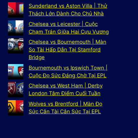
Sunderland vs Aston Villa | Thử
Thách Lớn Dành Cho Chủ Nhà
Chelsea vs Leicester | Cuộc
Chạm Trán Giữa Hai Cựu Vương
Chelsea vs Bournemouth | Màn
So Tài Hấp Dẫn Tại Stamford
Bridge
Bournemouth vs Ipswich Town |
Cuộc Đọ Sức Đáng Chờ Tại EPL
Chelsea vs West Ham | Derby
London Tâm Điểm Cuối Tuần
Wolves vs Brentford | Màn Đọ
Sức Cân Tài Cân Sức Tại EPL