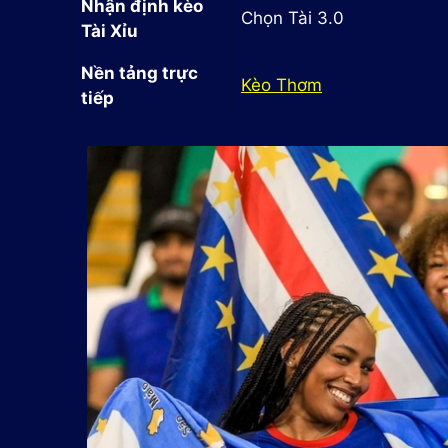
Nhận định kèo
Chọn Tài 3.0
Tài Xỉu
Nền tảng trực
Kèo Thơm
tiếp