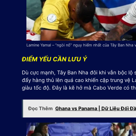
Lamine Yamal – “ngòi nổ” nguy hiểm nhất của Tây Ban Nha v
ĐIỂM YẾU CẦN LƯU Ý
Dù cực mạnh, Tây Ban Nha đôi khi vẫn bộc lộ 
đẩy hàng thủ lên quá cao khiến cặp trung vệ 
giàu tốc độ. Đây là kẽ hở mà Cabo Verde có th
Đọc Thêm
Ghana vs Panama | Dữ Liệu Đối Đầ