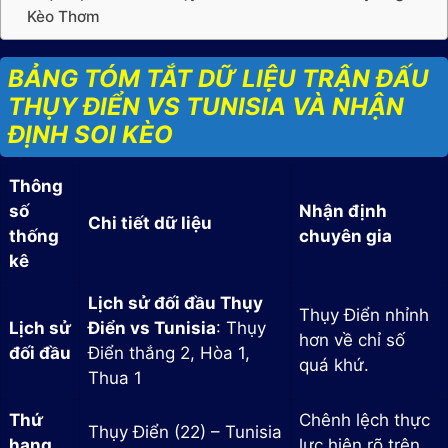
Kèo Thơm
BẢNG TÓM TẮT DỮ LIỆU TRẬN ĐẤU
THỤY ĐIỂN VS TUNISIA VÀ NHẬN
ĐỊNH SOI KÈO
Thông
số
Nhận định
Chi tiết dữ liệu
thống
chuyên gia
kê
Lịch sử đối đầu Thụy
Thụy Điển nhỉnh
Lịch sử
Điển vs Tunisia
: Thụy
hơn về chỉ số
đối đầu
Điển thắng 2, Hòa 1,
quá khứ.
Thua 1
Thứ
Chênh lệch thực
Thụy Điển (22) – Tunisia
hạng
lực hiện rõ trên