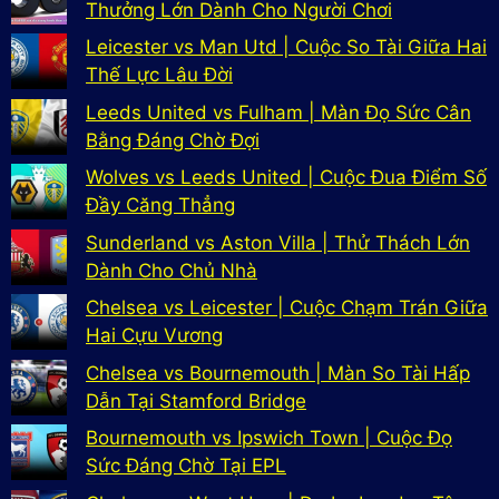
Thưởng Lớn Dành Cho Người Chơi
Leicester vs Man Utd | Cuộc So Tài Giữa Hai
Thế Lực Lâu Đời
Leeds United vs Fulham | Màn Đọ Sức Cân
Bằng Đáng Chờ Đợi
Wolves vs Leeds United | Cuộc Đua Điểm Số
Đầy Căng Thẳng
Sunderland vs Aston Villa | Thử Thách Lớn
Dành Cho Chủ Nhà
Chelsea vs Leicester | Cuộc Chạm Trán Giữa
Hai Cựu Vương
Chelsea vs Bournemouth | Màn So Tài Hấp
Dẫn Tại Stamford Bridge
Bournemouth vs Ipswich Town | Cuộc Đọ
Sức Đáng Chờ Tại EPL