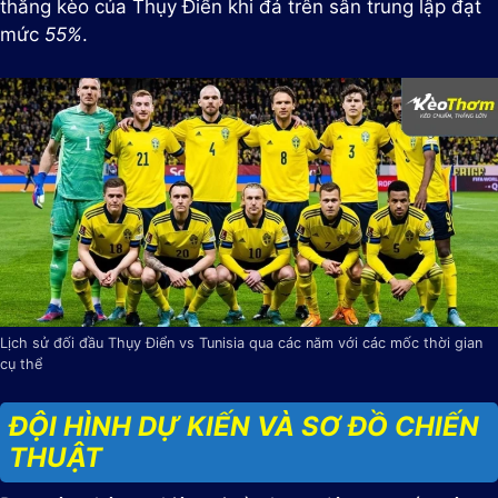
thắng kèo của Thụy Điển khi đá trên sân trung lập đạt
mức
55%
.
Lịch sử đối đầu Thụy Điển vs Tunisia qua các năm với các mốc thời gian
cụ thể
ĐỘI HÌNH DỰ KIẾN VÀ SƠ ĐỒ CHIẾN
THUẬT