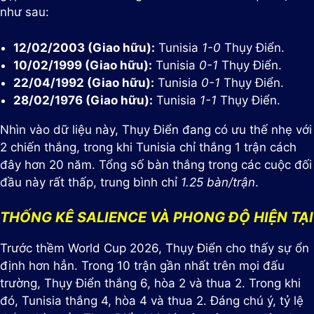
như sau:
12/02/2003 (Giao hữu):
Tunisia
1-0
Thụy Điển.
10/02/1999 (Giao hữu):
Tunisia
0-1
Thụy Điển.
22/04/1992 (Giao hữu):
Tunisia
0-1
Thụy Điển.
28/02/1976 (Giao hữu):
Tunisia
1-1
Thụy Điển.
Nhìn vào dữ liệu này, Thụy Điển đang có ưu thế nhẹ với
2 chiến thắng, trong khi Tunisia chỉ thắng 1 trận cách
đây hơn 20 năm. Tổng số bàn thắng trong các cuộc đối
đầu này rất thấp, trung bình chỉ
1.25 bàn/trận
.
THỐNG KÊ SALIENCE VÀ PHONG ĐỘ HIỆN TẠI
Trước thềm World Cup 2026, Thụy Điển cho thấy sự ổn
định hơn hẳn. Trong 10 trận gần nhất trên mọi đấu
trường, Thụy Điển thắng 6, hòa 2 và thua 2. Trong khi
đó, Tunisia thắng 4, hòa 4 và thua 2. Đáng chú ý, tỷ lệ