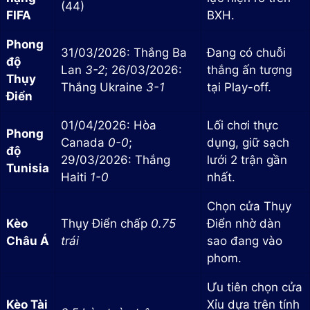
(44)
FIFA
BXH.
Phong
31/03/2026: Thắng Ba
Đang có chuỗi
độ
Lan
3-2
; 26/03/2026:
thắng ấn tượng
Thụy
Thắng Ukraine
3-1
tại Play-off.
Điển
01/04/2026: Hòa
Lối chơi thực
Phong
Canada
0-0
;
dụng, giữ sạch
độ
29/03/2026: Thắng
lưới 2 trận gần
Tunisia
Haiti
1-0
nhất.
Chọn cửa Thụy
Kèo
Thụy Điển chấp
0.75
Điển nhờ dàn
Châu Á
trái
sao đang vào
phom.
Ưu tiên chọn cửa
Kèo Tài
Xỉu dựa trên tính