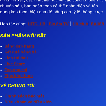
tin chính xác, cập nhật liên tục và các công cụ phân tích
chuyên sâu, bạn hoàn toàn có thể nhận diện và tận
dụng kèo thơm hiệu quả để nâng cao tỷ lệ thắng cược
Hợp tác cùng:
HITCLUB
|
Bia ôm TV
|
Hit club
|
BAll88
SẢN PHẨM NỔI BẬT
Bảng xếp hạng
Kết quả bóng đá
Lịch thi đấu
Live Score
Top nhà cái
Tips kèo thơm
VỀ CHÚNG TÔI
Chính sách bảo mật
Điều khoản và điều kiện