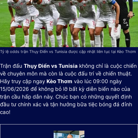
Tỷ lệ odds trận Thụy Điển vs Tunisia được cập nhật liên tục tại Kèo Thơm
Trận đấu
Thụy Điển vs Tunisia
không chỉ là cuộc chiến
về chuyên môn mà còn là cuộc đấu trí về chiến thuật.
Hãy truy cập ngay
Kèo Thơm
vào lúc 09:00 ngày
15/06/2026 để không bỏ lỡ bất kỳ diễn biến nào của
trận cầu hấp dẫn này. Chúc bạn có những quyết định
đầu tư chính xác và tận hưởng bữa tiệc bóng đá đỉnh
cao!