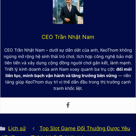
CEO Trần Nhật Nam
CEO Trần Nhật Nam – dưới sự dẫn dắt của anh, KeoThom không
ngừng mở rộng hệ sinh thái trò chơi, tích hợp công nghệ bảo mật
tiên tiến và xây dựng cộng đồng người chơi gắn kết, lành mạnh.
Triết lý kinh doanh của anh Nam xoay quanh ba trụ cột:
đổi mới
liên tục, minh bạch vận hành và tăng trưởng bền vững
— nền
tảng giúp KeoThom duy trì vị thế dẫn đầu trong thị trường cạnh
tranh khốc liệt.
Danh
Lịch sử
Top Slot Game Đổi Thưởng Được Yêu
mục