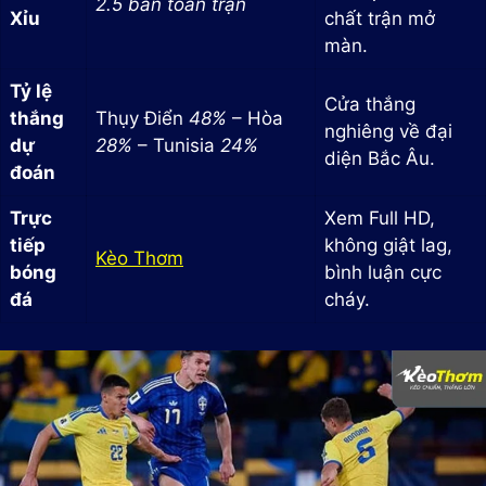
2.5 bàn toàn trận
Xỉu
chất trận mở
màn.
Tỷ lệ
Cửa thắng
thắng
Thụy Điển
48%
– Hòa
nghiêng về đại
dự
28%
– Tunisia
24%
diện Bắc Âu.
đoán
Trực
Xem Full HD,
tiếp
không giật lag,
Kèo Thơm
bóng
bình luận cực
đá
cháy.