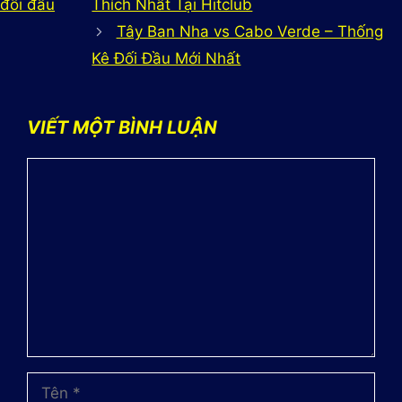
đối đầu
Thích Nhất Tại Hitclub
Tây Ban Nha vs Cabo Verde – Thống
Kê Đối Đầu Mới Nhất
VIẾT MỘT BÌNH LUẬN
Bình
luận
Tên