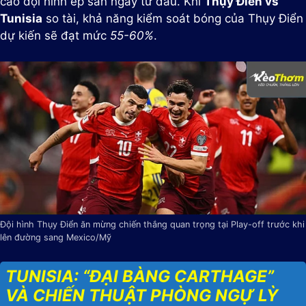
cao đội hình ép sân ngay từ đầu. Khi
Thụy Điển vs
Tunisia
so tài, khả năng kiểm soát bóng của Thụy Điển
dự kiến sẽ đạt mức
55-60%
.
Đội hình Thụy Điển ăn mừng chiến thắng quan trọng tại Play-off trước khi
lên đường sang Mexico/Mỹ
TUNISIA: “ĐẠI BÀNG CARTHAGE”
VÀ CHIẾN THUẬT PHÒNG NGỰ LỲ