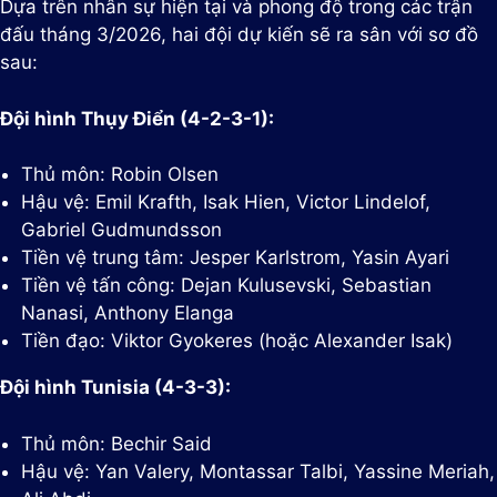
Dựa trên nhân sự hiện tại và phong độ trong các trận
đấu tháng 3/2026, hai đội dự kiến sẽ ra sân với sơ đồ
sau:
Đội hình Thụy Điển (4-2-3-1):
Thủ môn: Robin Olsen
Hậu vệ: Emil Krafth, Isak Hien, Victor Lindelof,
Gabriel Gudmundsson
Tiền vệ trung tâm: Jesper Karlstrom, Yasin Ayari
Tiền vệ tấn công: Dejan Kulusevski, Sebastian
Nanasi, Anthony Elanga
Tiền đạo: Viktor Gyokeres (hoặc Alexander Isak)
Đội hình Tunisia (4-3-3):
Thủ môn: Bechir Said
Hậu vệ: Yan Valery, Montassar Talbi, Yassine Meriah,