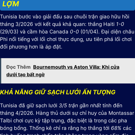
LỢM
Tunisia bước vào giải đấu sau chuỗi trận giao hữu hồi
tháng 3/2026 với kết quả khả quan: thắng Haiti
1-0
(29/03) và cầm hòa Canada
0-0
(01/04). Đại diện châu
Phi nổi tiếng với lối chơi thực dụng, ưu tiên phá lối chơi
đối phương hơn là áp đặt.
Đọc Thêm
Bournemouth vs Aston Villa: Khi cửa
dưới tạo bất ngờ
KHẢ NĂNG GIỮ SẠCH LƯỚI ẤN TƯỢNG
Tunisia đã giữ sạch lưới
3/5 trận gần nhất
tính đến
tháng 4/2026. Hàng thủ dưới sự chỉ huy của Montassar
Talbi chơi cực kỳ tập trung, đặc biệt là trong các pha
bóng bổng. Thống kê chỉ ra rằng họ thắng tới
68%
các