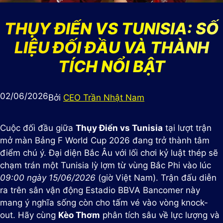
THỤY ĐIỂN VS TUNISIA: SỐ
LIỆU ĐỐI ĐẦU VÀ THÀNH
TÍCH NỔI BẬT
02/06/2026
Bởi
CEO Trần Nhật Nam
Cuộc đối đầu giữa
Thụy Điển vs Tunisia
tại lượt trận
mở màn Bảng F World Cup 2026 đang trở thành tâm
điểm chú ý. Đại diện Bắc Âu với lối chơi kỷ luật thép sẽ
chạm trán một Tunisia lỳ lợm từ vùng Bắc Phi vào lúc
09:00 ngày 15/06/2026
(giờ Việt Nam). Trận đấu diễn
ra trên sân vận động Estadio BBVA Bancomer này
mang ý nghĩa sống còn cho tấm vé vào vòng knock-
out. Hãy cùng
Kèo Thơm
phân tích sâu về lực lượng và