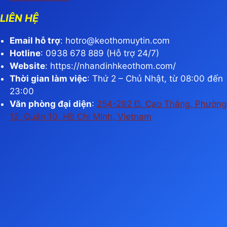
LIÊN HỆ
Email hỗ trợ
:
hotro@keothomuytin.com
Hotline
: 0938 678 889 (Hỗ trợ 24/7)
Website
: https://nhandinhkeothom.com/
Thời gian làm việc
: Thứ 2 – Chủ Nhật, từ 08:00 đến
23:00
Văn phòng đại diện
:
254-292 Đ. Cao Thắng, Phường
12, Quận 10, Hồ Chí Minh, Vietnam