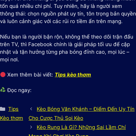
tốn quá nhiều chi phí. Tuy nhiên, hãy là người xem
thông thái: chọn nguồn phát uy tín, tôn trọng bản quyền
và luôn cảnh giác với các rủi ro tiềm ẩn trên mạng.
Nếu bạn là người bận rộn, không thể theo dõi trận đấu
trên TV, thì Facebook chính là giải pháp tối ưu để cập
nhật và tận hưởng từng pha bóng đỉnh cao, mọi lúc –
mọi nơi.
Xem thêm bài viết:
Tips kèo thơm
Đọc ngay:
Danh
Tips
Kèo Bóng Văn Khánh – Điểm Đến Uy Tín
mục
Kèo thơm
Cho Cược Thủ Soi Kèo
Kèo Rung Là Gì? Những Sai Lầm Chí