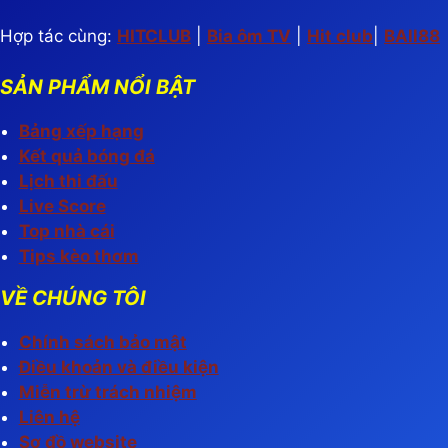
Hợp tác cùng:
HITCLUB
|
Bia ôm TV
|
Hit club
|
BAll88
SẢN PHẨM NỔI BẬT
Bảng xếp hạng
Kết quả bóng đá
Lịch thi đấu
Live Score
Top nhà cái
Tips kèo thơm
VỀ CHÚNG TÔI
Chính sách bảo mật
Điều khoản và điều kiện
Miễn trừ trách nhiệm
Liên hệ
Sơ đồ website