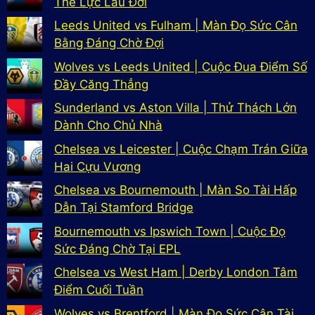
Thế Lực Lâu Đời
Leeds United vs Fulham | Màn Đọ Sức Cân
Bằng Đáng Chờ Đợi
Wolves vs Leeds United | Cuộc Đua Điểm Số
Đầy Căng Thẳng
Sunderland vs Aston Villa | Thử Thách Lớn
Dành Cho Chủ Nhà
Chelsea vs Leicester | Cuộc Chạm Trán Giữa
Hai Cựu Vương
Chelsea vs Bournemouth | Màn So Tài Hấp
Dẫn Tại Stamford Bridge
Bournemouth vs Ipswich Town | Cuộc Đọ
Sức Đáng Chờ Tại EPL
Chelsea vs West Ham | Derby London Tâm
Điểm Cuối Tuần
Wolves vs Brentford | Màn Đọ Sức Cân Tài