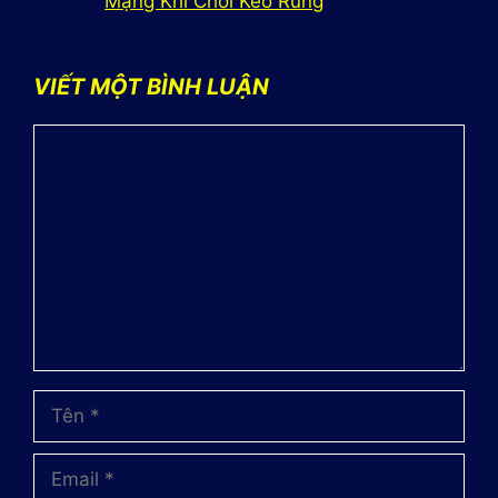
Mạng Khi Chơi Kèo Rung
VIẾT MỘT BÌNH LUẬN
Bình
luận
Tên
Email