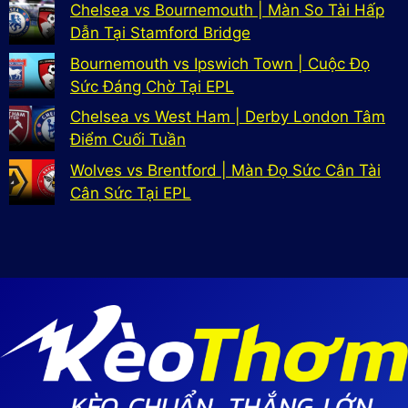
Chelsea vs Bournemouth | Màn So Tài Hấp
Dẫn Tại Stamford Bridge
Bournemouth vs Ipswich Town | Cuộc Đọ
Sức Đáng Chờ Tại EPL
Chelsea vs West Ham | Derby London Tâm
Điểm Cuối Tuần
Wolves vs Brentford | Màn Đọ Sức Cân Tài
Cân Sức Tại EPL