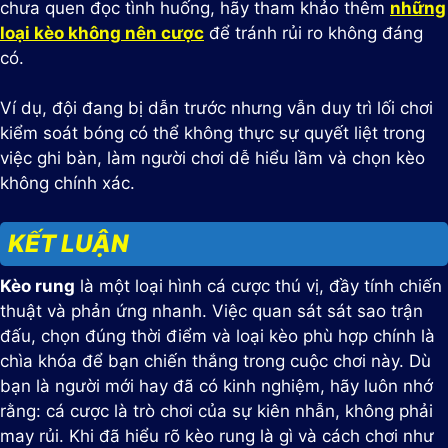
chưa quen đọc tình huống, hãy tham khảo thêm
những
loại kèo không nên cược
để tránh rủi ro không đáng
có.
Ví dụ, đội đang bị dẫn trước nhưng vẫn duy trì lối chơi
kiểm soát bóng có thể không thực sự quyết liệt trong
việc ghi bàn, làm người chơi dễ hiểu lầm và chọn kèo
không chính xác.
KẾT LUẬN
Kèo rung
là một loại hình cá cược thú vị, đầy tính chiến
thuật và phản ứng nhanh. Việc quan sát sát sao trận
đấu, chọn đúng thời điểm và loại kèo phù hợp chính là
chìa khóa để bạn chiến thắng trong cuộc chơi này. Dù
bạn là người mới hay đã có kinh nghiệm, hãy luôn nhớ
rằng: cá cược là trò chơi của sự kiên nhẫn, không phải
may rủi. Khi đã hiểu rõ kèo rung là gì và cách chơi như