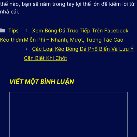
thế nào, bạn sẽ nắm trong tay lợi thế lớn để kiếm lời từ
nhà cái.
Danh
Tips
Xem Bóng Đá Trực Tiếp Trên Facebook
mục
Kèo thơm
Miễn Phí – Nhanh, Mượt, Tương Tác Cao
Các Loại Kèo Bóng Đá Phổ Biến Và Lưu Ý
Cần Biết Khi Chốt
VIẾT MỘT BÌNH LUẬN
Bình
luận