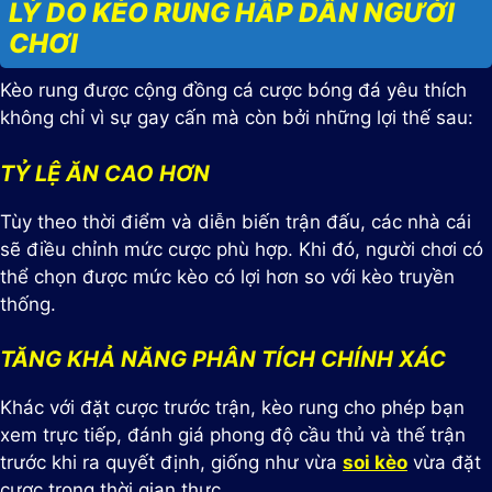
LÝ DO KÈO RUNG HẤP DẪN NGƯỜI
CHƠI
Kèo rung được cộng đồng cá cược bóng đá yêu thích
không chỉ vì sự gay cấn mà còn bởi những lợi thế sau:
TỶ LỆ ĂN CAO HƠN
Tùy theo thời điểm và diễn biến trận đấu, các nhà cái
sẽ điều chỉnh mức cược phù hợp. Khi đó, người chơi có
thể chọn được mức kèo có lợi hơn so với kèo truyền
thống.
TĂNG KHẢ NĂNG PHÂN TÍCH CHÍNH XÁC
Khác với đặt cược trước trận, kèo rung cho phép bạn
xem trực tiếp, đánh giá phong độ cầu thủ và thế trận
trước khi ra quyết định, giống như vừa
soi kèo
vừa đặt
cược trong thời gian thực.