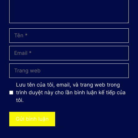
Tên
Email
Trang
web
Lưu tên của tôi, email, và trang web trong
trình duyệt này cho lần bình luận kế tiếp của
tôi.