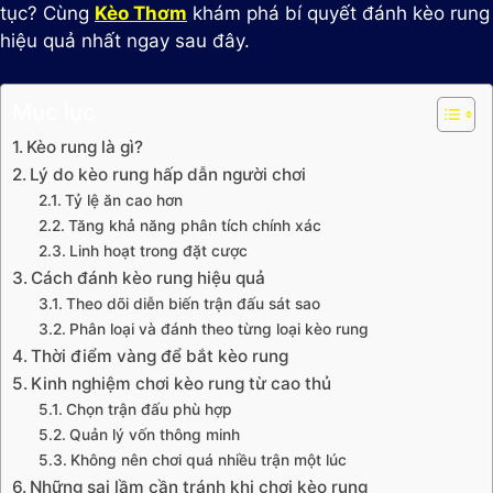
tục? Cùng
Kèo Thơm
khám phá bí quyết đánh kèo rung
hiệu quả nhất ngay sau đây.
Mục lục
Kèo rung là gì?
Lý do kèo rung hấp dẫn người chơi
Tỷ lệ ăn cao hơn
Tăng khả năng phân tích chính xác
Linh hoạt trong đặt cược
Cách đánh kèo rung hiệu quả
Theo dõi diễn biến trận đấu sát sao
Phân loại và đánh theo từng loại kèo rung
Thời điểm vàng để bắt kèo rung
Kinh nghiệm chơi kèo rung từ cao thủ
Chọn trận đấu phù hợp
Quản lý vốn thông minh
Không nên chơi quá nhiều trận một lúc
Những sai lầm cần tránh khi chơi kèo rung