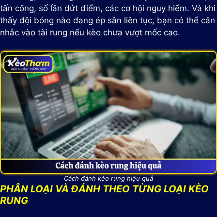
tấn công, số lần dứt điểm, các cơ hội nguy hiểm. Và khi
thấy đội bóng nào đang ép sân liên tục, bạn có thể cân
nhắc vào tài rung nếu kèo chưa vượt mốc cao.
Cách đánh kèo rung hiệu quả
PHÂN LOẠI VÀ ĐÁNH THEO TỪNG LOẠI KÈO
RUNG