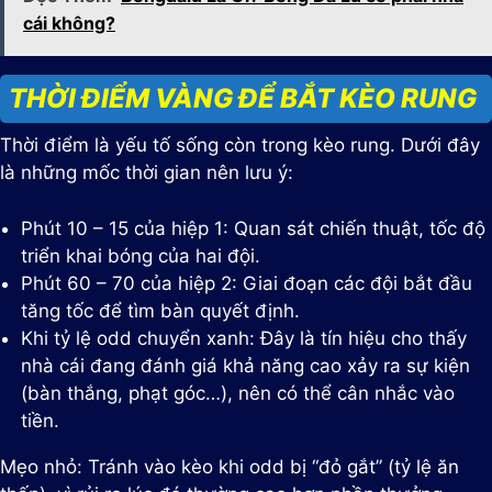
cái không?
THỜI ĐIỂM VÀNG ĐỂ BẮT KÈO RUNG
Thời điểm là yếu tố sống còn trong kèo rung. Dưới đây
là những mốc thời gian nên lưu ý:
Phút 10 – 15 của hiệp 1: Quan sát chiến thuật, tốc độ
triển khai bóng của hai đội.
Phút 60 – 70 của hiệp 2: Giai đoạn các đội bắt đầu
tăng tốc để tìm bàn quyết định.
Khi tỷ lệ odd chuyển xanh: Đây là tín hiệu cho thấy
nhà cái đang đánh giá khả năng cao xảy ra sự kiện
(bàn thắng, phạt góc…), nên có thể cân nhắc vào
tiền.
Mẹo nhỏ: Tránh vào kèo khi odd bị “đỏ gắt” (tỷ lệ ăn