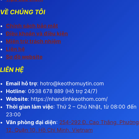
VỀ CHÚNG TÔI
Chính sách bảo mật
Điều khoản và điều kiện
Miễn trừ trách nhiệm
Liên hệ
Sơ đồ website
LIÊN HỆ
Email hỗ trợ
:
hotro@keothomuytin.com
Hotline
: 0938 678 889 (Hỗ trợ 24/7)
Website
: https://nhandinhkeothom.com/
Thời gian làm việc
: Thứ 2 – Chủ Nhật, từ 08:00 đến
23:00
Văn phòng đại diện
:
254-292 Đ. Cao Thắng, Phường
12, Quận 10, Hồ Chí Minh, Vietnam